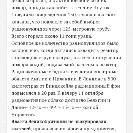
резко возросла, и в активной зоне возник
пожар, продолжавшийся в течение 4 суток.
Получили повреждения 150 технологических
каналов, что повлекло за собой выброс
радионуклидов через 125-метровую трубу.
Всего сгорело около 11 тонн урана.
Основное же количество радионуклидов было
выброшено, когда пытались охладить реактор
с помощью струи воздуха, и затем при тушении
пожара водой, подаваемой насосом в реактор.
Радиоактивные осадки загрязнили обширные
области Англии и Ирландии. В Лондоне в 500
километрах от Виндскейла радиационный фон
повысился в 20 раз. К вечеру 11 октября
радиоактивное облако достигло Бельгии и
Дании- 12-го —- ФРГ- 15-го —- южной
Норвегии.
Власти Великобритании не эвакуировали
жителей
, проживавших вблизи предприятия,