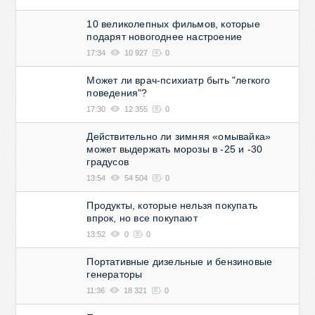
10 великолепных фильмов, которые
подарят новогоднее настроение
17:34
10 927
0
Может ли врач-психиатр быть "легкого
поведения"?
17:30
12 355
0
Действительно ли зимняя «омывайка»
может выдержать морозы в -25 и -30
градусов
13:54
54 504
0
Продукты, которые нельзя покупать
впрок, но все покупают
13:52
0
0
Портативные дизельные и бензиновые
генераторы
11:36
18 321
0