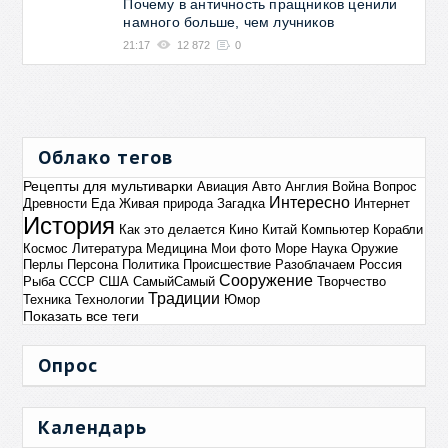
Почему в античность пращников ценили
намного больше, чем лучников
21:17
12 872
0
Облако тегов
Рецепты для мультиварки
Авиация
Авто
Англия
Война
Вопрос
Интересно
Древности
Еда
Живая природа
Загадка
Интернет
История
Как это делается
Кино
Китай
Компьютер
Корабли
Космос
Литература
Медицина
Мои фото
Море
Наука
Оружие
Перлы
Персона
Политика
Происшествие
Разоблачаем
Россия
Сооружение
Рыба
СССР
США
СамыйСамый
Творчество
Традиции
Техника
Технологии
Юмор
Показать все теги
Опрос
Календарь