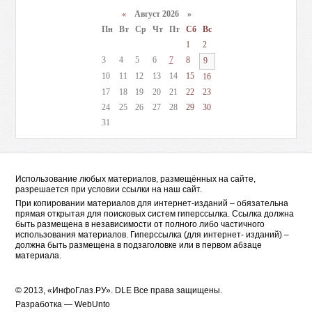
«
Август 2026 »
Пн
Вт
Ср
Чт
Пт
Сб
Вс
1
2
3
4
5
6
7
8
9
10
11
12
13
14
15
16
17
18
19
20
21
22
23
24
25
26
27
28
29
30
31
Использование любых материалов, размещённых на сайте,
разрешается при условии ссылки на наш сайт.
При копировании материалов для интернет-изданий – обязательна
прямая открытая для поисковых систем гиперссылка. Ссылка должна
быть размещена в независимости от полного либо частичного
использования материалов. Гиперссылка (для интернет- изданий) –
должна быть размещена в подзаголовке или в первом абзаце
материала.
© 2013, «ИнфоГлаз.РУ».
DLE
Все права защищены.
Разработка —
WebUnto