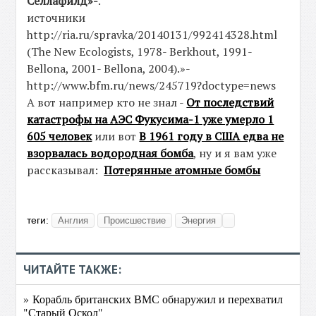
Селлафилд»-
.
источники
http://ria.ru/spravka/20140131/992414328.html
(The New Ecologists, 1978- Berkhout, 1991-
Bellona, 2001- Bellona, 2004).»-
http://www.bfm.ru/news/245719?doctype=news
А вот например кто не знал -
От последствий
катастрофы на АЭС Фукусима-1 уже умерло 1
605 человек
или вот
В 1961 году в США едва не
взорвалась водородная бомба
, ну и я вам уже
рассказывал:
Потерянные атомные бомбы
теги:
Англия
Происшествие
Энергия
ЧИТАЙТЕ ТАКЖЕ:
» Корабль британских ВМС обнаружил и перехватил
"Старый Оскол"