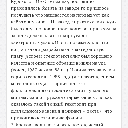
Курского ПО «-Счётмаш»-, постоянно
приходилось бывать на заводе то пришлось
послушать что называется из первых уст как
всё это делалось. На заводе практически с нуля
было сделано новое производство, при этом на
заводе делалось всё от корпуса до
электронных узлов. Очень показательно что
когда начали разрабатывать материнскую
плату (8слоёв) стеклотекстолит был хорошего
качества и опытные образцы вышли на ура
(конец 1987 начало 88 гг.). Начинается запуск в
серию (середина 1988 года) а с изготовлением
материнок беда —- производство
фольгированого стеклотекстолита упало до
минимума и отгружали старые запасы, но как
оказалось такой тонкий текстолит при
длительном хранении начинает «-вести»- что
приводило к отслоению фольги.
Забраковывали почти весь поставляемый