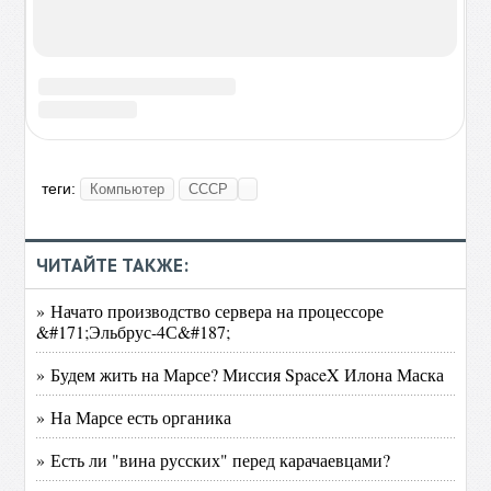
11:36
18 311
0
Почему в античность пращников ценили
намного больше, чем лучников
21:17
12 864
0
Облако тегов
Рецепты для мультиварки
Авиация
Авто
Англия
Война
Вопрос
Интересно
Древности
Еда
Живая природа
Загадка
Интернет
История
Как это делается
Кино
Китай
Компьютер
Корабли
Космос
Литература
Медицина
Мои фото
Море
Наука
Оружие
Перлы
Персона
Политика
Происшествие
Разоблачаем
Россия
Сооружение
Рыба
СССР
США
СамыйСамый
Творчество
Традиции
Техника
Технологии
Юмор
Показать все теги
Опрос