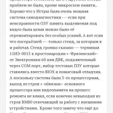
проблем не было, кроме микросхем памяти..
Хорошо что у Истры была очень мощная
система самодиагностики —- если при
неисправности ОЗУ память выделяемая под
видео была целая можно было её
отремонтировать без особых усилий. А вот если
что посерьёзней —- только стенд, за которым я
и работал. Стенд громко сказано —- терминал
15ИЭ-0013 в простонародии «-Фрязинский»-
от Электроники 60 или ДВК, подключенный
через COM порт, набор тестовых ПЗУ которые
ставились вместо BIOS и пошаговый отладчик.
А поскольку система была 3-ех процессорная,
выход из строя «-обвязки»- основного
процессора или видеопамяти на процесс
ремонта не влиял, если конечно невыходил из
строя ВМ80 отвечающий за работу с внешними
устройствами. Кроме того замечу что ещё до