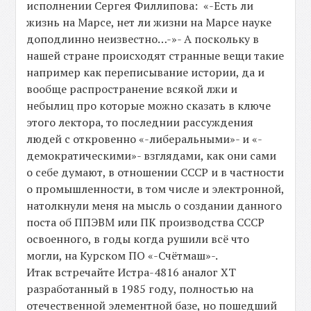
исполнении Сергея Филлипова: «-Есть ли
жизнь на Марсе, нет ли жизни на Марсе науке
доподлинно неизвестно…-»- А поскольку в
нашей стране происходят странные вещи такие
например как переписывание истории, да и
вообще распространение всякой лжи и
небылиц про которые можно сказать в ключе
этого лектора, то последнии рассуждения
людей с откровенно «-либеральными»- и «-
демократическими»- взглядами, как они сами
о себе думают, в отношении СССР и в частности
о промышленности, в том числе и электронной,
натолкнули меня на мысль о создании данного
поста об ППЭВМ или ПК производства СССР
освоенного, в годы когда рушили всё что
могли, на Курском ПО «-Счётмаш»-.
Итак встречайте Истра-4816 аналог XT
разработанный в 1985 году, полностью на
отечественной элементной базе, но пошедший