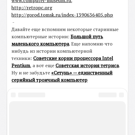
www.computer-museum.ru
,
http://retropc.org
http://gorod.tomsk.ru/index-1390636405.php
-
Давайте еще вспомним некоторые старинные
компьютерные истории:
Большой путь
маленького компьютера
. Еще напомню что
нибудь из истории компьютерной
техники:
Советские корни процессора Intel
Pentium
, а вот еще
Советская история тетриса
.
Ну и не забудьте
«Сетунь» — единственный
серийный троичный компьютер
теги:
Компьютер
СССР
ЧИТАЙТЕ ТАКЖЕ:
» Начато производство сервера на процессоре