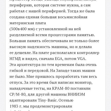
периферию, которая системе нужна, а сам
работал с нашей периферией. Тогда же была
создана единая большая восьмислойная
материнская плата
(300в400 мм) с установленной на ней
разделяемой всеми процессорами памятью.
Большая память обеспечивала не только более
высокую надежность машины, но и делала
ее дешевле. На плате располагался контроллер
НГМД и видео, сначала EGA, потом VGA.
Эта архитектура по тем временам была очень
гибкой и передовой. На Западе таких машин
не было. Мне пришлось проработать там весь
отпуск. За это время был написан монитор,
наладочные тесты, на КРАМ-80 поставили
CP/M-80, для другой машины ВНИИЭМ
адаптировали Tiny-Basic. Осенью
1983 г. мы продемонстрировали