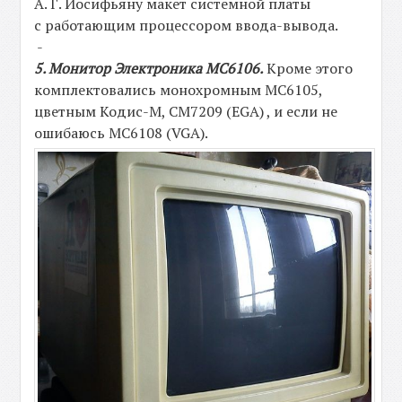
А. Г. Иосифьяну макет системной платы
с работающим процессором ввода-вывода.
-
5. Монитор Электроника МС6106.
Кроме этого
комплектовались монохромным МС6105,
цветным Кодис-М, СМ7209 (EGA) , и если не
ошибаюсь МС6108 (VGA).