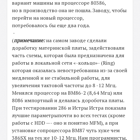
вариант машины на процессоре 80386,
но в производство она не пошла. Заводу, чтобы
перейти на новый процессор,
потребовалось бы еще два года.
-
(
примечание:
на самом заводе сделали
доработку материнской платы, задействовали
часть схемы, которая была предназначена для
работы в локальной сети «-кольцо»- (Ring)
которая оказалась невостребованна из-за своей
медленной и не стабильной работы, для
увеличения тактовой частоты до 8 -12 Мгц.
Менялся процессор на ВМ86-2 (8,64 Мгц) или
8086 импортный и делалась дороботка платы.
При тестировании 286 и Истры Истра показала
лучшие параметрыпочти во всех тестах (кроме
работы с HDD —- оно и понятно MFM), а при
установке сопроцессора ВМ87 чуть хуже чем
386SX на тех же 10-12 Мгц. Нам программисты,