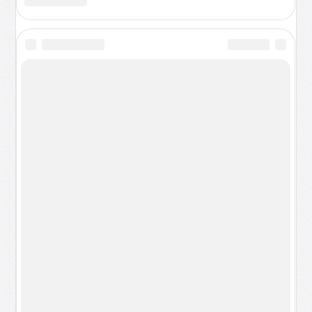
Паркер
17:36
31 165
0
10 великолепных фильмов, которые
подарят новогоднее настроение
17:34
10 921
0
Может ли врач-психиатр быть "легкого
поведения"?
17:30
12 344
0
Действительно ли зимняя «омывайка»
может выдержать морозы в -25 и -30
градусов
13:54
54 475
0
Продукты, которые нельзя покупать
впрок, но все покупают
13:52
0
0
Портативные дизельные и бензиновые
генераторы