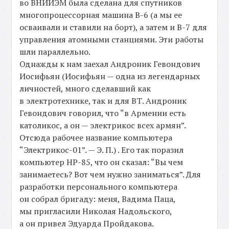
во ВНИИЭМ была сделана для спутников
многопроцессорная машина В-6 (а мы ее
осваивали и ставили на борт), а затем и В-7 для
управления атомными станциями. Эти работы
шли параллельно.
Однажды к нам заехал Андроник Гевондович
Иосифьян (Иосифьян — одна из легендарных
личностей, много сделавший как
в электротехнике, так и для ВТ. Андроник
Гевондович говорил, что “в Армении есть
католикос, а он — электрикос всех армян”.
Отсюда рабочее название компьютера
“Электрикос-01”. — Э. П.) . Его так поразил
компьютер НР-85, что он сказал: “Вы чем
занимаетесь? Вот чем нужно заниматься”. Для
разработки персонального компьютера
он собрал бригаду: меня, Вадима Паца,
мы пригласили Николая Надольского,
а он привел Эдуарда Пройдакова.