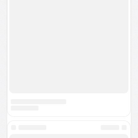
&#171;Эльбрус-4С&#187;
» Будем жить на Марсе? Миссия SpaceX Илона Маска
» На Марсе есть органика
» Есть ли "вина русских" перед карачаевцами?
» 2015 последний
» Нужно ли такое внимание к теме Великой
Отечественной войны?
» Это МАРС
» История диафильма
» Из истории создания военных мобильных атомных
электростанций
» Неизвестный &#171;Запорожец&#187;