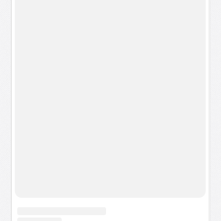
Оставить комментарий
Посетители, находящиеся в группе
Гость
, не могут оставлять
комментарии к данной публикации.
Сегодня
Читаемое
Комментируют
Как Telegram-бот решает все проблемы
организаторов любительского футбола
13:53
2 080
0
«Взрывные» инсталляции Корнелии