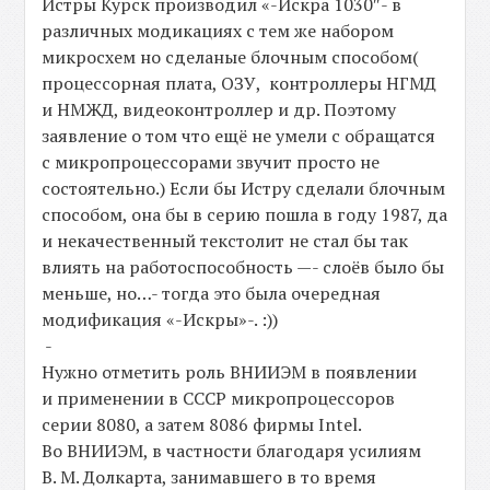
Истры Курск производил «-Искра 1030″- в
различных модикациях с тем же набором
микросхем но сделаные блочным способом(
процессорная плата, ОЗУ, контроллеры НГМД
и НМЖД, видеоконтроллер и др. Поэтому
заявление о том что ещё не умели с обращатся
с микропроцессорами звучит просто не
состоятельно.) Если бы Истру сделали блочным
способом, она бы в серию пошла в году 1987, да
и некачественный текстолит не стал бы так
влиять на работоспособность —- слоёв было бы
меньше, но…- тогда это была очередная
модификация «-Искры»-. :))
-
Нужно отметить роль ВНИИЭМ в появлении
и применении в СССР микропроцессоров
серии 8080, а затем 8086 фирмы Intel.
Во ВНИИЭМ, в частности благодаря усилиям
В. М. Долкарта, занимавшего в то время