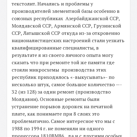
текстолит. Начались и проблемы у
производителей элементной базы особенно в
союзных республиках Азербайджанской ССР,
Молдавской ССР, Армянской ССР, Грузинской
ССР, Латышской ССР откуда из-за откровенно
националистицеских настроений стали уезжать
квалифицированные специалисты, в
результате я из своего личного опыта могу
сказать что при ремонте той же памяти где
стояли микросхемы производства этих
республик приходилось «-выкусывать»- по
несколько штук, самое большое количество —-
32 (из 128) за один ремонт (производство
Молдавии). Основные ремонты были
устранение порывов дорожек на печатной
плате, как понимаете при 8 слоях это
проблематично. Самое интересное что мы с
1988 по 1994 г. не поменяли ни одного
процессора 1810ВМ86, да и с другими особых