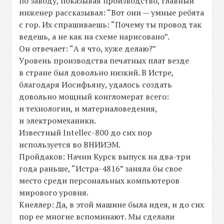
по заводу, показывая производство, главный
инженер рассказывал: “Вот они — умные ребята
с гор. Их спрашиваешь: “Почему ты провод так
ведешь, а не как на схеме нарисовано”.
Он отвечает: “А я что, хуже делаю?”
Уровень производства печатных плат везде
в стране был довольно низкий. В Истре,
благодаря Иосифьяну, удалось создать
довольно мощный конгломерат всего:
и технологии, и материаловедения,
и электромеханики.
Известный Intellec-800 до сих пор
используется во ВНИИЭМ.
Пройдаков: Начни Курск выпуск на два-три
года раньше, “Истра-4816” заняла бы свое
место среди персональных компьютеров
мирового уровня.
Кнеллер: Да, в этой машине была идея, и до сих
пор ее многие вспоминают. Мы сделали