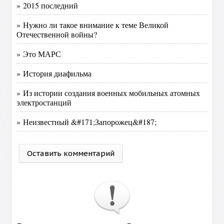
Календарь
«
Август 2026 »
Пн
Вт
Ср
Чт
Пт
Сб
Вс
1
2
3
4
5
6
8
9
7
10
11
12
13
15
16
14
17
18
19
20
21
22
23
24
25
26
27
28
29
30
31
Использование любых материалов, размещённых на сайте,
разрешается при условии ссылки на наш сайт.
При копировании материалов для интернет-изданий – обязательна
прямая открытая для поисковых систем гиперссылка. Ссылка должна
быть размещена в независимости от полного либо частичного
использования материалов. Гиперссылка (для интернет- изданий) –
должна быть размещена в подзаголовке или в первом абзаце
материала.