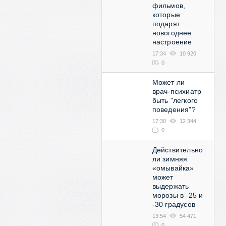
фильмов,
которые
подарят
новогоднее
настроение
17:34
10 920
0
Может ли
врач-психиатр
быть "легкого
поведения"?
17:30
12 344
0
Действительно
ли зимняя
«омывайка»
может
выдержать
морозы в -25 и
-30 градусов
13:54
54 471
0