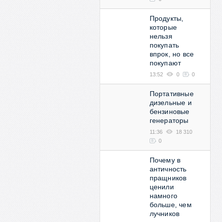
Продукты,
которые
нельзя
покупать
впрок, но все
покупают
13:52
0
0
Портативные
дизельные и
бензиновые
генераторы
11:36
18 310
0
Почему в
античность
пращников
ценили
намного
больше, чем
лучников