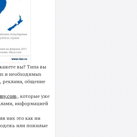
скажете вы? Типа вы
ных и необходимых
, реклама, общение
my.com
, которые уже
иалами, информацией
ля них это как ни
олодежь или пожилые