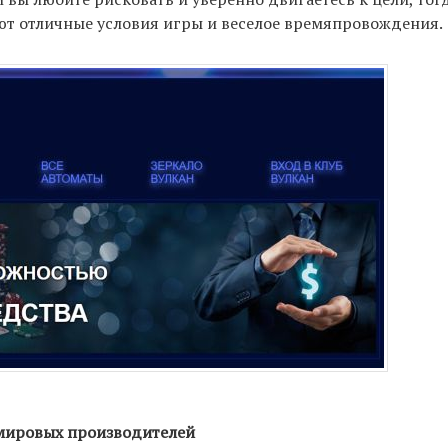
гают отличные условия игры и веселое времяпровождения.
 мировых производителей