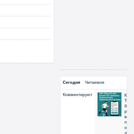
Сегодня
Читаемое
Комментируют
Как
Tele
бот
реш
все
про
орга
люби