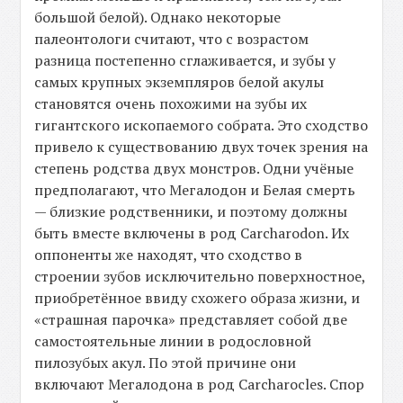
большой белой). Однако некоторые
палеонтологи считают, что с возрастом
разница постепенно сглаживается, и зубы у
самых крупных экземпляров белой акулы
становятся очень похожими на зубы их
гигантского ископаемого собрата. Это сходство
привело к существованию двух точек зрения на
степень родства двух монстров. Одни учёные
предполагают, что Мегалодон и Белая смерть
— близкие родственники, и поэтому должны
быть вместе включены в род Carcharodon. Их
оппоненты же находят, что сходство в
строении зубов исключительно поверхностное,
приобретённое ввиду схожего образа жизни, и
«страшная парочка» представляет собой две
самостоятельные линии в родословной
пилозубых акул. По этой причине они
включают Мегалодона в род Carcharocles. Спор