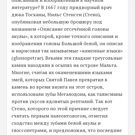
описанным и изображённым в научной
литературе? В 1667 году придворный врач
дюка Тосканы, Нильс Стенсен (Стено),
опубликовал небольшую брошюру под
названием «Описание отсечённой головы
акулы», в которой, кроме точного описания и
изображения головы Большой белой, он описал
и нарисовал так называемые «каменные языки»
(glossopetrae). Веками эти гладкие треугольные
камни находили в осыпях на острове Мальта.
Многие, считая их окаменевшими языками
змей, которых Святой Павел превратил в
камень во время визита на этот остров,
использовали зубы Мегалодона, как талисманы
против укусов ядовитых рептилий. Так вот
Стено, которого по этой причине следует
считать первым палеонтологом, отметил
сходство между зубами белой акулы и
глоссопетрами, и предположил, что последние