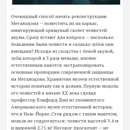
-
Очевидный способ начать реконструкцию
Мегалодона — поместить их на каркас,
имитирующий хрящевый скелет челюстей
акулы. Сразу встают два вопроса — насколько
большими были челюсти и сколько зубов они
вмещали? Исходя из сходства с белой акулой,
зубы которой в 3 раза меньше, вполне
естественным кажется экстраполировать
основные пропорции современной хищницы
на Мегалодона. Хранители музеев естественной
истории поначалу так и делали. Первую модель
его челюстей в начале ХХ века сделал
профессор Бэшфорд Дин из упомянутого
Американского музея естественной истории,
что в Нью-Йорке. Стоя рядом с таким макетом,
нельзя не содрогнуться: челюсти высотой 3.4 м
и шириной 2.75 м! Носорог проскочит — не