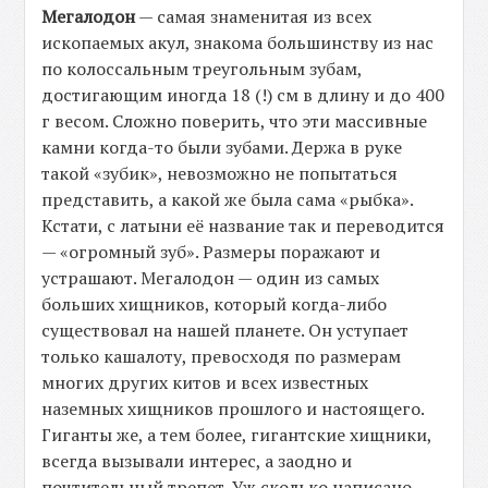
Мегалодон
— самая знаменитая из всех
ископаемых акул, знакома большинству из нас
по колоссальным треугольным зубам,
достигающим иногда 18 (!) см в длину и до 400
г весом. Сложно поверить, что эти массивные
камни когда-то были зубами. Держа в руке
такой «зубик», невозможно не попытаться
представить, а какой же была сама «рыбка».
Кстати, с латыни её название так и переводится
— «огромный зуб». Размеры поражают и
устрашают. Мегалодон — один из самых
больших хищников, который когда-либо
существовал на нашей планете. Он уступает
только кашалоту, превосходя по размерам
многих других китов и всех известных
наземных хищников прошлого и настоящего.
Гиганты же, а тем более, гигантские хищники,
всегда вызывали интерес, а заодно и
почтительный трепет. Уж сколько написано