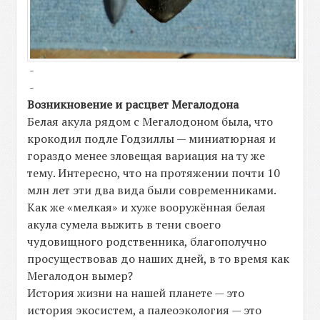
-
-
Возникновение и расцвет Мегалодона
Белая акула рядом с Мегалодоном была, что
крокодил подле Годзиллы — миниатюрная и
гораздо менее зловещая вариация на ту же
тему. Интересно, что на протяжении почти 10
млн лет эти два вида были современниками.
Как же «мелкая» и хуже вооружённая белая
акула сумела выжить в тени своего
чудовищного родственника, благополучно
просуществовав до наших дней, в то время как
Мегалодон вымер?
История жизни на нашей планете — это
история экосистем, а палеоэкология — это