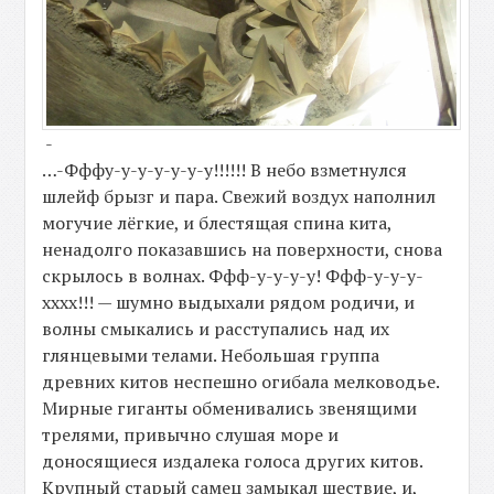
-
…-Фффу-у-у-у-у-у-у!!!!!! В небо взметнулся
шлейф брызг и пара. Свежий воздух наполнил
могучие лёгкие, и блестящая спина кита,
ненадолго показавшись на поверхности, снова
скрылось в волнах. Ффф-у-у-у-у! Ффф-у-у-у-
хххх!!! — шумно выдыхали рядом родичи, и
волны смыкались и расступались над их
глянцевыми телами. Небольшая группа
древних китов неспешно огибала мелководье.
Мирные гиганты обменивались звенящими
трелями, привычно слушая море и
доносящиеся издалека голоса других китов.
Крупный старый самец замыкал шествие, и,