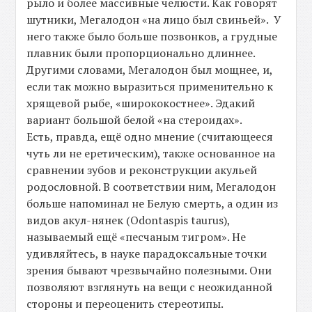
рыло и более массивные челюсти. Как говорят
шутники, Мегалодон «на лицо был свиньей». У
него также было больше позвонков, а грудные
плавник были пропорционально длиннее.
Другими словами, Мегалодон был мощнее, и,
если так можно выразиться применительно к
хрящевой рыбе, «ширококостнее». Эдакий
вариант большой белой «на стероидах».
Есть, правда, ещё одно мнение (считающееся
чуть ли не еретическим), также основанное на
сравнении зубов и реконструкции акульей
родословной. В соответствии ним, Мегалодон
больше напоминал не Белую смерть, а один из
видов акул-нянек (Odontaspis taurus),
называемый ещё «песчаным тигром». Не
удивляйтесь, в науке парадоксальные точки
зрения бывают чрезвычайно полезными. Они
позволяют взглянуть на вещи с неожиданной
стороны и переоценить стереотипы.