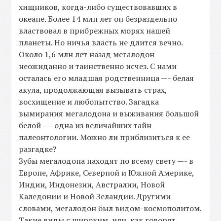
хищников, когда-либо существовавших в
океане. Более 14 млн лет он безраздельно
властвовал в прибрежных морях нашей
планеты. Но ничья власть не длится вечно.
Около 1,6 млн лет назад мегалодон
неожиданно и таинственно исчез. С нами
осталась его младшая родственница —- белая
акула, продолжающая вызывать страх,
восхищение и любопытство. Загадка
вымирания мегалодона и выживания большой
белой —- одна из величайших тайн
палеонтологии. Можно ли приблизиться к ее
разгадке?
Зубы мегалодона находят по всему свету —- в
Европе, Африке, Северной и Южной Америке,
Индии, Индонезии, Австралии, Новой
Каледонии и Новой Зеландии. Другими
словами, мегалодон был видом-космополитом.
Такие виды с широким, или, как говорят