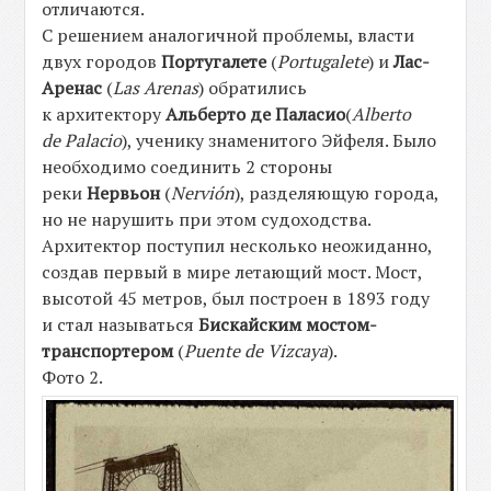
отличаются.
С решением аналогичной проблемы, власти
двух городов
Португалете
(
Portugalete
) и
Лас-
Аренас
(
Las Arenas
) обратились
к архитектору
Альберто де Паласио
(
Alberto
de Palacio
), ученику знаменитого Эйфеля. Было
необходимо соединить 2 стороны
реки
Нервьон
(
Nervión
), разделяющую города,
но не нарушить при этом судоходства.
Архитектор поступил несколько неожиданно,
создав первый в мире летающий мост. Мост,
высотой 45 метров, был построен в 1893 году
и стал называться
Бискайским мостом-
транспортером
(
Puente de Vizcaya
).
Фото 2.