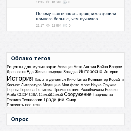
11:36
18 310
0
Почему в античность пращников ценили
намного больше, чем лучников
21:17
12 864
0
Облако тегов
Рецепты для мультиварки
Авиация
Авто
Англия
Война
Вопрос
Интересно
Древности
Еда
Живая природа
Загадка
Интернет
История
Как это делается
Кино
Китай
Компьютер
Корабли
Космос
Литература
Медицина
Мои фото
Море
Наука
Оружие
Перлы
Персона
Политика
Происшествие
Разоблачаем
Россия
Сооружение
Рыба
СССР
США
СамыйСамый
Творчество
Традиции
Техника
Технологии
Юмор
Показать все теги
Опрос