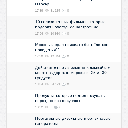
Паркер
17:36
31 165
0
10 великолепных фильмов, которые
подарят новогоднее настроение
17:34
10 920
0
Может ли врач-психиатр быть "легкого
поведения"?
17:30
12 344
0
Действительно ли зимняя «омывайка»
может выдержать морозы в -25 и -30
градусов
13:54
54 473
0
Продукты, которые нельзя покупать
впрок, но все покупают
13:52
0
0
Портативные дизельные и бензиновые
генераторы