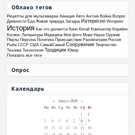
Облако тегов
Рецепты для мультиварки
Авиация
Авто
Англия
Война
Вопрос
Интересно
Древности
Еда
Живая природа
Загадка
Интернет
История
Как это делается
Кино
Китай
Компьютер
Корабли
Космос
Литература
Медицина
Мои фото
Море
Наука
Оружие
Перлы
Персона
Политика
Происшествие
Разоблачаем
Россия
Сооружение
Рыба
СССР
США
СамыйСамый
Творчество
Традиции
Техника
Технологии
Юмор
Показать все теги
Опрос
Календарь
«
Август 2026 »
Пн
Вт
Ср
Чт
Пт
Сб
Вс
1
2
3
4
5
6
7
9
8
10
11
12
13
14
16
15
17
18
19
20
21
22
23