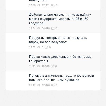
17:30
12 351
0
Действительно ли зимняя «омывайка»
может выдержать морозы в -25 и -30
градусов
13:54
54 498
0
Продукты, которые нельзя покупать
впрок, но все покупают
13:52
0
0
Портативные дизельные и бензиновые
генераторы
11:36
18 318
0
Почему в античность пращников ценили
намного больше, чем лучников
21:17
12 870
0