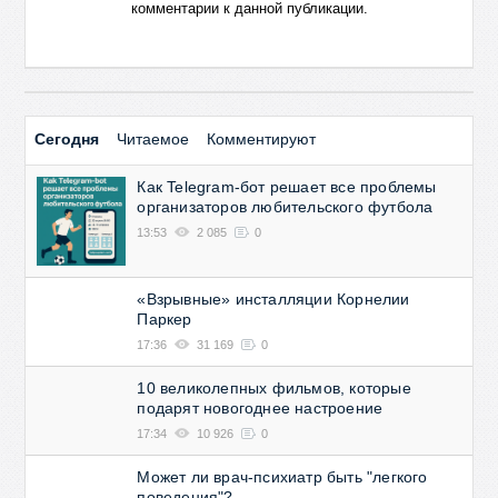
комментарии к данной публикации.
Сегодня
Читаемое
Комментируют
Как Telegram-бот решает все проблемы
организаторов любительского футбола
13:53
2 085
0
«Взрывные» инсталляции Корнелии
Паркер
17:36
31 169
0
10 великолепных фильмов, которые
подарят новогоднее настроение
17:34
10 926
0
Может ли врач-психиатр быть "легкого
поведения"?