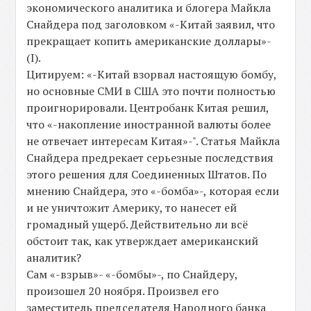
экономического аналитика и блогера Майкла
Снайдера под заголовком «-Китай заявил, что
прекращает копить американские доллары»-
(I).
Цитируем: «-Китай взорвал настоящую бомбу,
но основные СМИ в США это почти полностью
проигнорировали. Центробанк Китая решил,
что «-накопление иностранной валюты более
не отвечает интересам Китая»-". Статья Майкла
Снайдера предрекает серьезные последствия
этого решения для Соединенных Штатов. По
мнению Снайдера, это «-бомба»-, которая если
и не уничтожит Америку, то нанесет ей
громадный ущерб. Действительно ли всё
обстоит так, как утверждает американский
аналитик?
Сам «-взрыв»- «-бомбы»-, по Снайдеру,
произошел 20 ноября. Произвел его
заместитель председателя Народного банка