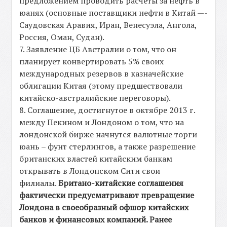
предложением проводить расчеты за нефть в
юанях (основные поставщики нефти в Китай —-
Саудовская Аравия, Иран, Венесуэла, Ангола,
Россия, Оман, Судан).
7. Заявление ЦБ Австралии о том, что он
планирует конвертировать 5% своих
международных резервов в казначейские
облигации Китая (этому предшествовали
китайско-австралийские переговоры).
8. Соглашение, достигнутое в октябре 2013 г.
между Пекином и Лондоном о том, что на
лондонской бирже начнутся валютные торги
юань – фунт стерлингов, а также разрешение
британских властей китайским банкам
открывать в Лондонском Сити свои
филиалы.
Британо-китайские соглашения
фактически предусматривают превращение
Лондона в своеобразный офшор китайских
банков и финансовых компаний. Ранее