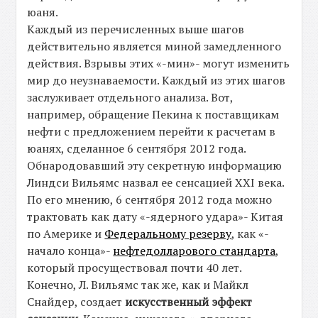
юаня.
Каждый из перечисленных выше шагов
действительно является миной замедленного
действия. Взрывы этих «-мин»- могут изменить
мир до неузнаваемости. Каждый из этих шагов
заслуживает отдельного анализа. Вот,
например, обращение Пекина к поставщикам
нефти с предложением перейти к расчетам в
юанях, сделанное 6 сентября 2012 года.
Обнародовавший эту секретную информацию
Линдси Вильямс назвал ее сенсацией XXI века.
По его мнению, 6 сентября 2012 года можно
трактовать как дату «-ядерного удара»- Китая
по Америке и
Федеральному резерву
, как «-
начало конца»-
нефтедолларового стандарта
,
который просуществовал почти 40 лет.
Конечно, Л. Вильямс так же, как и Майкл
Снайдер, создает
искусственный эффект