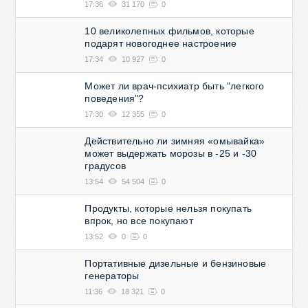
17:36
31 170
0
10 великолепных фильмов, которые
подарят новогоднее настроение
17:34
10 927
0
Может ли врач-психиатр быть "легкого
поведения"?
17:30
12 355
0
Действительно ли зимняя «омывайка»
может выдержать морозы в -25 и -30
градусов
13:54
54 504
0
Продукты, которые нельзя покупать
впрок, но все покупают
13:52
0
0
Портативные дизельные и бензиновые
генераторы
11:36
18 321
0