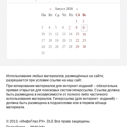
«
Август 2026 »
Пн
Вт
Ср
Чт
Пт
Сб
Вс
1
2
3
4
5
6
7
8
9
10
11
12
13
14
15
16
17
18
19
20
21
22
23
24
25
26
27
28
29
30
31
Использование любых материалов, размещённых на сайте,
разрешается при условии ссылки на наш сайт.
При копировании материалов для интернет-изданий – обязательна
прямая открытая для поисковых систем гиперссылка. Ссылка должна
быть размещена в независимости от полного либо частичного
использования материалов. Гиперссылка (для интернет- изданий) –
должна быть размещена в подзаголовке или в первом абзаце
материала.
© 2013, «ИнфоГлаз.РУ».
DLE
Все права защищены.
Разработка —
WebUnto