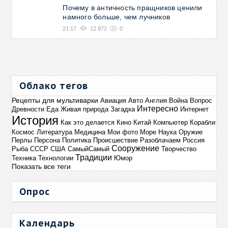
Почему в античность пращников ценили
намного больше, чем лучников
21:17
12 872
0
Облако тегов
Рецепты для мультиварки
Авиация
Авто
Англия
Война
Вопрос
Интересно
Древности
Еда
Живая природа
Загадка
Интернет
История
Как это делается
Кино
Китай
Компьютер
Корабли
Космос
Литература
Медицина
Мои фото
Море
Наука
Оружие
Перлы
Персона
Политика
Происшествие
Разоблачаем
Россия
Сооружение
Рыба
СССР
США
СамыйСамый
Творчество
Традиции
Техника
Технологии
Юмор
Показать все теги
Опрос
Календарь