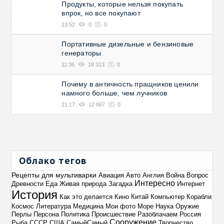
Продукты, которые нельзя покупать
впрок, но все покупают
13:52
0
0
Портативные дизельные и бензиновые
генераторы
11:36
18 313
0
Почему в античность пращников ценили
намного больше, чем лучников
21:17
12 867
0
Облако тегов
Рецепты для мультиварки
Авиация
Авто
Англия
Война
Вопрос
Интересно
Древности
Еда
Живая природа
Загадка
Интернет
История
Как это делается
Кино
Китай
Компьютер
Корабли
Космос
Литература
Медицина
Мои фото
Море
Наука
Оружие
Перлы
Персона
Политика
Происшествие
Разоблачаем
Россия
Сооружение
Рыба
СССР
США
СамыйСамый
Творчество