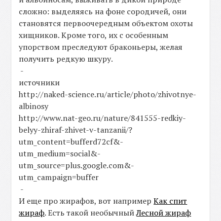
сложно: выделяясь на фоне сородичей, они
становятся первоочередным объектом охоты
хищников. Кроме того, их с особенным
упорством преследуют браконьеры, желая
получить редкую шкуру.
-
источники
http://naked-science.ru/article/photo/zhivotnye-
albinosy
http://www.nat-geo.ru/nature/841555-redkiy-
belyy-zhiraf-zhivet-v-tanzanii/?
utm_content=bufferd72cf&-
utm_medium=social&-
utm_source=plus.google.com&-
utm_campaign=buffer
-
И еще про жирафов, вот например
Как спит
жираф
. Есть такой необычный
Лесной жираф