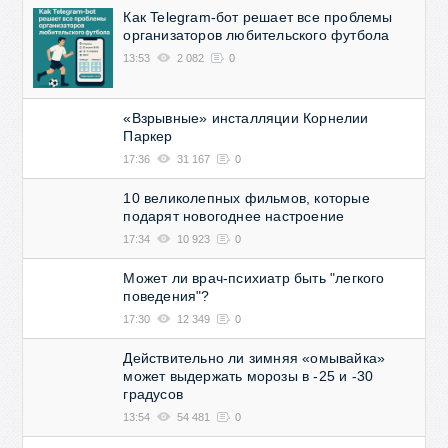
Как Telegram-бот решает все проблемы
организаторов любительского футбола
13:53
2 082
0
«Взрывные» инсталляции Корнелии
Паркер
17:36
31 167
0
10 великолепных фильмов, которые
подарят новогоднее настроение
17:34
10 923
0
Может ли врач-психиатр быть "легкого
поведения"?
17:30
12 349
0
Действительно ли зимняя «омывайка»
может выдержать морозы в -25 и -30
градусов
13:54
54 481
0