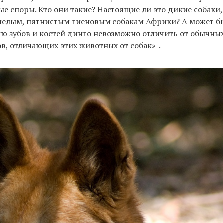
ные споры. Кто они такие? Настоящие ли это дикие собак
мелым, пятнистым гиеновым собакам Африки? А может бы
ю зубов и костей динго невозможно отличить от обычны
в, отличающих этих животных от собак»-.