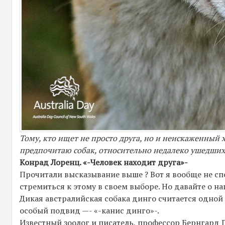
Тому, кто ищет не просто друга, но и неискаженный х
предпочитаю собак, относительно недалеко ушедших
Конрад Лоренц. «-Человек находит друга»-
Прочитали высказывание выше ? Вот я вообще не спец
стремиться к этому в своем выборе. Но давайте о на
Дикая австралийская собака динго считается одной
особый подвид —- «-канис динго»-.
Известный зоолог и писатель, профессор Бернгард 