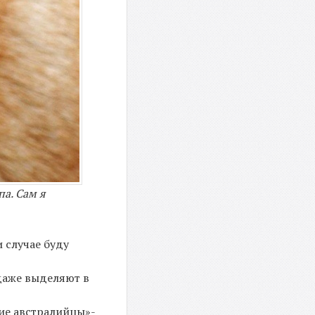
па. Сам я
и случае буду
 даже выделяют в
гие австралийцы»-