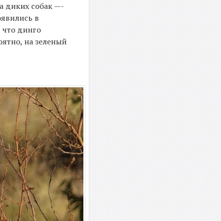
а диких собак —-
оявились в
 что динго
оятно, на зеленый