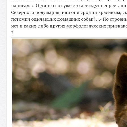
написал: «-О динго вот уже сто лет идут непрестан
Северного полушария, или они сродни красивым, с
потомки одичавших домашних собак? …- По строени
нет и каких-либо других морфологических признако
2