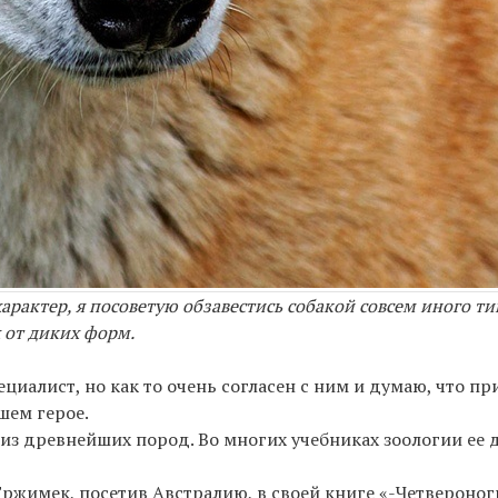
арактер, я посоветую обзавестись собакой совсем иного ти
 от диких форм.
иалист, но как то очень согласен с ним и думаю, что пр
шем герое.
 из древнейших пород. Во многих учебниках зоологии ее
Гржимек, посетив Австралию, в своей книге «-Четвероно