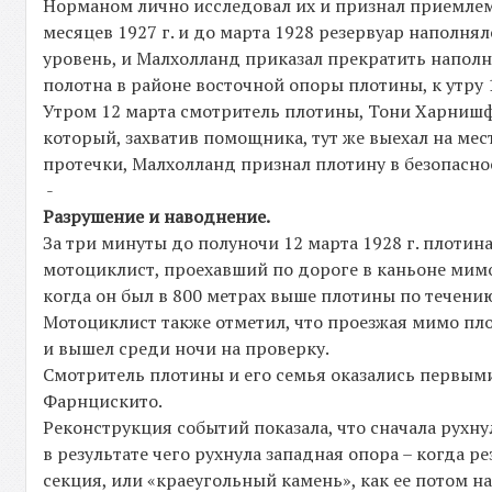
Норманом лично исследовал их и признал приемлем
месяцев 1927 г. и до марта 1928 резервуар наполня
уровень, и Малхолланд приказал прекратить наполн
полотна в районе восточной опоры плотины, к утру 
Утром 12 марта смотритель плотины, Тони Харнишф
который, захватив помощника, тут же выехал на мес
протечки, Малхолланд признал плотину в безопасно
-
Разрушение и наводнение.
За три минуты до полуночи 12 марта 1928 г. плотин
мотоциклист, проехавший по дороге в каньоне мимо
когда он был в 800 метрах выше плотины по течению.
Мотоциклист также отметил, что проезжая мимо пло
и вышел среди ночи на проверку.
Смотритель плотины и его семья оказались первыми
Фарнцискито.
Реконструкция событий показала, что сначала рухну
в результате чего рухнула западная опора – когда 
секция, или «краеугольный камень», как ее потом н