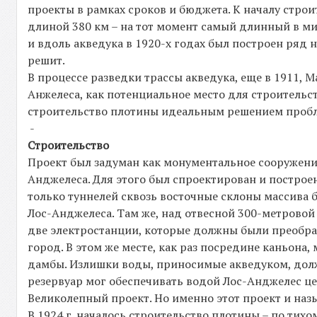
проекты в рамках сроков и бюджета. К началу стро
длиной 380 км – на тот момент самый длинный в ми
и вдоль акведука в 1920-х годах был построен ряд 
решит.
В процессе разведки трассы акведука, еще в 1911, 
Анжелеса, как потенциальное место для строительст
строительство плотины идеальным решением проб
-
Строительство
Проект был задуман как монументальное сооружение
Анджелеса. Для этого был спроектирован и построе
только туннелей сквозь восточные склоны массива б
Лос-Анджелеса. Там же, над отвесной 300-метровой
две электростанции, которые должны были преобр
город. В этом же месте, как раз посредине каньон
дамбы. Излишки воды, приносимые акведуком, долж
резервуар мог обеспечивать водой Лос-Анджелес ц
Великолепный проект. Но именно этот проект и на
В 1924 г. началось строительство плотины – по тих