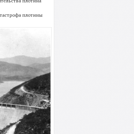
ительства плотина
Катастрофа плотины