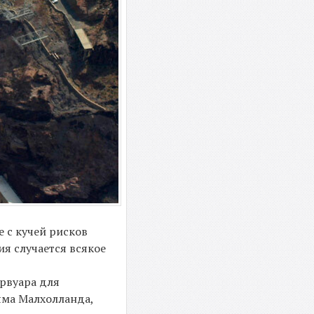
е с кучей рисков
ия случается всякое
рвуара для
яма Малхолланда,