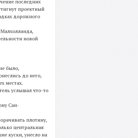
ечение последних
остигнут проектный
садках дорожного
 Малхолланда,
тельности новой
не было,
онеслись до него,
ех местах.
тель услышал что-то
ону Сан-
ворачивать плотину,
только центральная
ие куски, унесло на