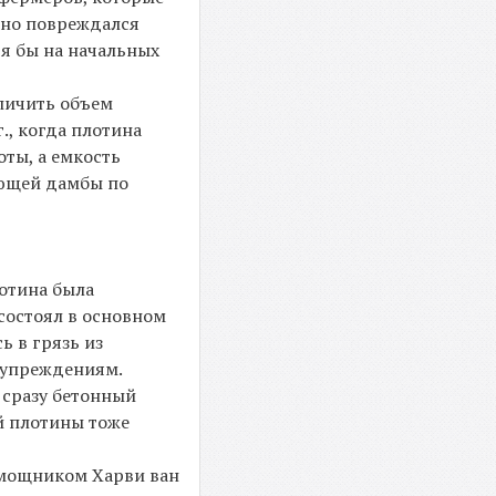
тно повреждался
я бы на начальных
еличить объем
., когда плотина
ты, а емкость
яющей дамбы по
лотина была
состоял в основном
ь в грязь из
едупреждениям.
 сразу бетонный
й плотины тоже
помощником Харви ван