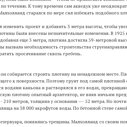
 по течению. К тому времени сам акведук уже неоднокра
алхолланд старался по мере сил избежать подобного хот
л изменить проект и добавить 3 метра высоты, чтобы ув
плотины были внесены незначительные изменения. В 1925 г
обавил еще 3 метра, плотина достигла 59-метровой высо
тины вызвала необходимость строительства струенаправл
атить просачивание сквозь гребень.
он собирается строить плотину на ненадежном месте. П
щего к поверхности. Поэтому грунт под самой плотиной 
 водами каньона и растворялся в его водах, превращаяс
нтскую плотину опытный архитектор, не вняв ничьим пр
 210 метров, толщина у основания —- 52 метра. Но почти
илища на 38 000 акрофутов воды. По бетонной стене само
я резервуара, появились трещины. Малхолланд со своим 