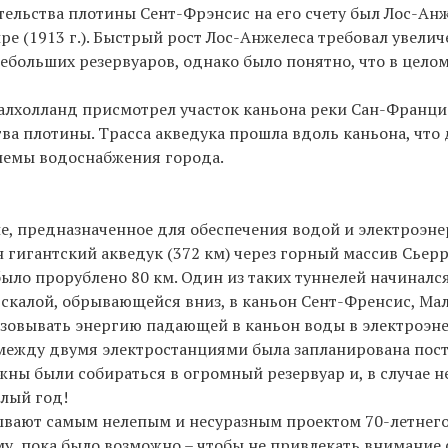
ительства плотины Сент-Фрэнсис на его счету был Лос-Ан
ре (1913 г.). Быстрый рост Лос-Анжелеса требовал увели
небольших резервуаров, однако было понятно, что в цело
Малхолланд присмотрел участок каньона реки Сан-Францис
ва плотины. Трасса акведука прошла вдоль каньона, что
лемы водоснабжения города.
, предназначенное для обеспечения водой и электроэне
н гигантский акведук (372 км) через горный массив Сьер
ыло прорублено 80 км. Один из таких туннелей начинался 
 скалой, обрывающейся вниз, в каньон Сент-Френсис, Ма
азовывать энергию падающей в каньон воды в электроэ
а, между двумя электростанциями была запланирована пос
ны были собираться в огромный резервуар и, в случае н
елый год!
зывают самым нелепым и несуразным проектом 70-летнего
ому, пока было возможно – чтобы не привлекать внимание