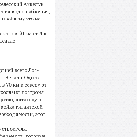
желесский Акведук
чения водоснабжения,
м проблему это не
кито в 50 км от Лос-
 делало
ргией всего Лос-
ра-Невада. Одних
в 70 км к северу от
лхолланд построил
нергию, питающую
тройка гигантской
еобходимости, этот
 строителя.
 фермеров, которые