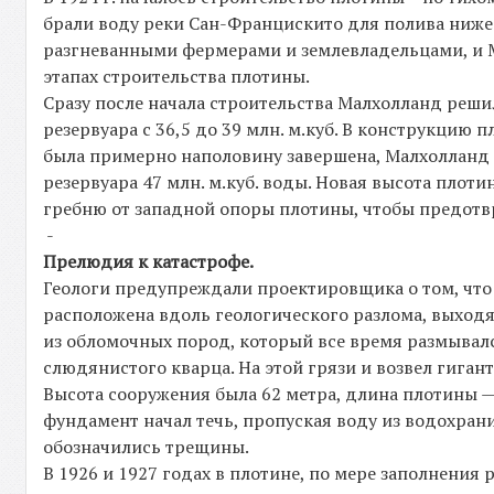
брали воду реки Сан-Францискито для полива ниже
разгневанными фермерами и землевладельцами, и М
этапах строительства плотины.
Сразу после начала строительства Малхолланд реши
резервуара с 36,5 до 39 млн. м.куб. В конструкцию 
была примерно наполовину завершена, Малхолланд д
резервуара 47 млн. м.куб. воды. Новая высота пло
гребню от западной опоры плотины, чтобы предотвр
-
Прелюдия к катастрофе.
Геологи предупреждали проектировщика о том, что 
расположена вдоль геологического разлома, выходя
из обломочных пород, который все время размывался
слюдянистого кварца. На этой грязи и возвел гига
Высота сооружения была 62 метра, длина плотины —-
фундамент начал течь, пропуская воду из водохран
обозначились трещины.
В 1926 и 1927 годах в плотине, по мере заполнени