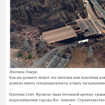
Плотина Гувера
Как вы думаете может эта плотина или подобная взя
должно иметь супернадежность и быть застраховано
…-
Плотина Сент-Фрэнсис была бетонной арочно-грави
водоснабжения города Лос-Анжелес. Строительство 