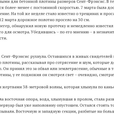
ыми для бетонной плотины размеров Сент-Фрэнсис. В т
лся более-менее с постоянной скоростью. 7 марта была д
ение. На той же неделе стало известно о трещинах и про
12 марта дорожное полотно просело на 30 см.
егер, обнаружил новую протечку и немедленно известил
то для осмотра. Убедившись – по его мнению – в незначи
сти.
а Сент-Фрэнсис рухнула. Оставшихся в живых свидетелей 
 плотины, рассказывал про сотрясение и шум, которые д
 Он принял это за обвал или землетрясение, обычные в т
тины, у ее подножия он смотрел свет – очевидно, смотри
 жертвами 38-метровой волны, которая хлынула по кань
ла восточная опора, вода, хлынувшая в пролом, стала раз
резервуар был уже наполовину опустошен. Остался стоять 
азывали. Восточную и западную секции, разбитые на больш