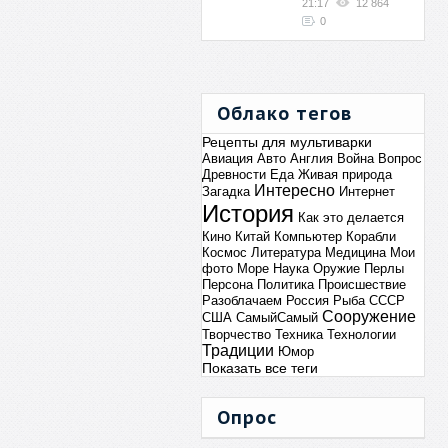
21:17
12 864
0
Облако тегов
Рецепты для мультиварки
Авиация
Авто
Англия
Война
Вопрос
Древности
Еда
Живая природа
Интересно
Загадка
Интернет
История
Как это делается
Кино
Китай
Компьютер
Корабли
Космос
Литература
Медицина
Мои
фото
Море
Наука
Оружие
Перлы
Персона
Политика
Происшествие
Разоблачаем
Россия
Рыба
СССР
Сооружение
США
СамыйСамый
Творчество
Техника
Технологии
Традиции
Юмор
Показать все теги
Опрос