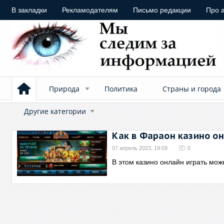
В закладки
Рекламодателям
Письмо редакции
Про 
Природа
Политика
Страны и города
Другие категории
Как в Фараон казино он
07 апрель 2023, 19:09
0
В этом казино онлайн играть мо