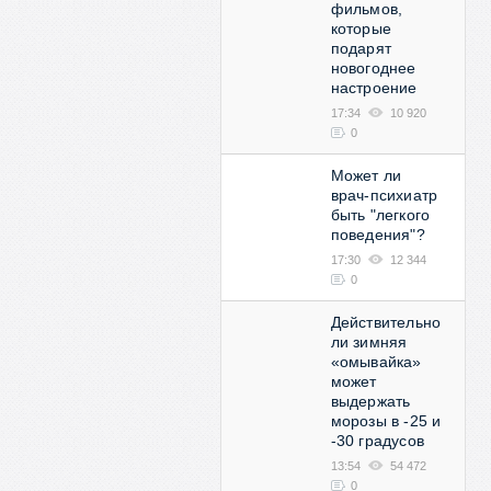
фильмов,
которые
подарят
новогоднее
настроение
17:34
10 920
0
Может ли
врач-психиатр
быть "легкого
поведения"?
17:30
12 344
0
Действительно
ли зимняя
«омывайка»
может
выдержать
морозы в -25 и
-30 градусов
13:54
54 472
0