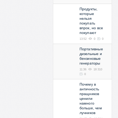
Продукты,
которые
нельзя
покупать
впрок, но все
покупают
13:52
0
0
Портативные
дизельные и
бензиновые
генераторы
11:36
18 310
0
Почему в
античность
пращников
ценили
намного
больше, чем
лучников