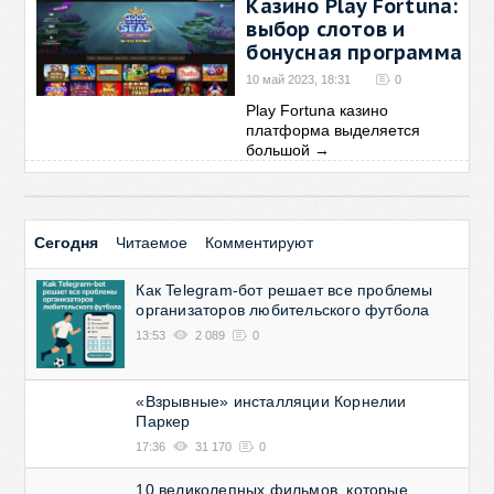
Казино Play Fortuna:
выбор слотов и
бонусная программа
10 май 2023, 18:31
0
Play Fortuna казино
платформа выделяется
большой
→
Сегодня
Читаемое
Комментируют
Как Telegram-бот решает все проблемы
организаторов любительского футбола
13:53
2 089
0
«Взрывные» инсталляции Корнелии
Паркер
17:36
31 170
0
10 великолепных фильмов, которые