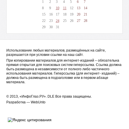
1
2
3
4
5
6
7
8
9
10
11
12
13
14
15
16
17
18
19
20
21
22
23
24
25
26
27
28
29
30
31
Использование любых материалов, размещённых на сайте,
разрешается при условии ссылки на наш сайт.
При копировании материалов для интернет-изданий – обязательна
прямая открытая для поисковых систем гиперссылка. Ссылка должна
быть размещена в независимости от полного либо частичного
использования материалов. Гиперссылка (для интернет- изданий) –
должна быть размещена в подзаголовке или в первом абзаце
материала.
© 2013, «ИнфоГлаз.РУ».
DLE
Все права защищены.
Разработка —
WebUnto