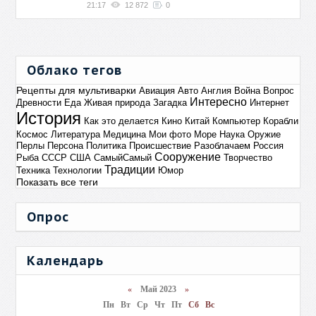
21:17
12 872
0
Облако тегов
Рецепты для мультиварки
Авиация
Авто
Англия
Война
Вопрос
Интересно
Древности
Еда
Живая природа
Загадка
Интернет
История
Как это делается
Кино
Китай
Компьютер
Корабли
Космос
Литература
Медицина
Мои фото
Море
Наука
Оружие
Перлы
Персона
Политика
Происшествие
Разоблачаем
Россия
Сооружение
Рыба
СССР
США
СамыйСамый
Творчество
Традиции
Техника
Технологии
Юмор
Показать все теги
Опрос
Календарь
«
Май 2023
»
Пн
Вт
Ср
Чт
Пт
Сб
Вс