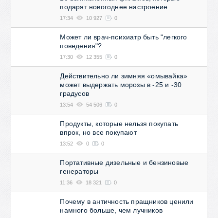
подарят новогоднее настроение
17:34
10 927
0
Может ли врач-психиатр быть "легкого
поведения"?
17:30
12 355
0
Действительно ли зимняя «омывайка»
может выдержать морозы в -25 и -30
градусов
13:54
54 506
0
Продукты, которые нельзя покупать
впрок, но все покупают
13:52
0
0
Портативные дизельные и бензиновые
генераторы
11:36
18 321
0
Почему в античность пращников ценили
намного больше, чем лучников