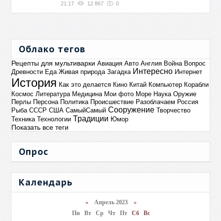
21:17
12 867
0
Облако тегов
Рецепты для мультиварки
Авиация
Авто
Англия
Война
Вопрос
Интересно
Древности
Еда
Живая природа
Загадка
Интернет
История
Как это делается
Кино
Китай
Компьютер
Корабли
Космос
Литература
Медицина
Мои фото
Море
Наука
Оружие
Перлы
Персона
Политика
Происшествие
Разоблачаем
Россия
Сооружение
Рыба
СССР
США
СамыйСамый
Творчество
Традиции
Техника
Технологии
Юмор
Показать все теги
Опрос
Календарь
«
Апрель 2023
»
Пн
Вт
Ср
Чт
Пт
Сб
Вс