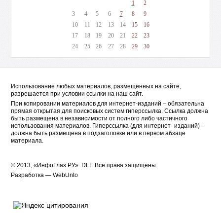
1
2
3
4
5
6
7
8
9
10
11
12
13
14
15
16
17
18
19
20
21
22
23
24
25
26
27
28
29
30
Использование любых материалов, размещённых на сайте,
разрешается при условии ссылки на наш сайт.
При копировании материалов для интернет-изданий – обязательна
прямая открытая для поисковых систем гиперссылка. Ссылка должна
быть размещена в независимости от полного либо частичного
использования материалов. Гиперссылка (для интернет- изданий) –
должна быть размещена в подзаголовке или в первом абзаце
материала.
© 2013, «ИнфоГлаз.РУ».
DLE
Все права защищены.
Разработка —
WebUnto