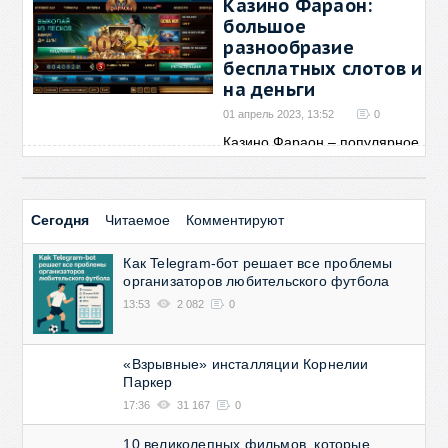
Казино Фараон:
большое
разнообразие
бесплатных слотов и
на деньги
01 апрель 2023, 13:52
0
Казино Фараон – популярное
заведение для
→
Сегодня
Читаемое
Комментируют
Как Telegram-бот решает все проблемы
организаторов любительского футбола
13:53
2 082
0
«Взрывные» инсталляции Корнелии
Паркер
17:36
31 167
0
10 великолепных фильмов, которые