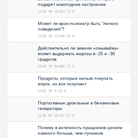
подарят новогоднее настроение
17:34
10 923
0
Может ли врач-психиатр быть "легкого
поведения"?
17:30
12 349
0
Действительно ли зимняя «омывайка»
может выдержать морозы в -25 и -30
градусов
13:54
54 480
0
Продукты, которые нельзя покупать
впрок, но все покупают
13:52
0
0
Портативные дизельные и бензиновые
генераторы
11:36
18 313
0
Почему в античность пращников ценили
намного больше, чем лучников