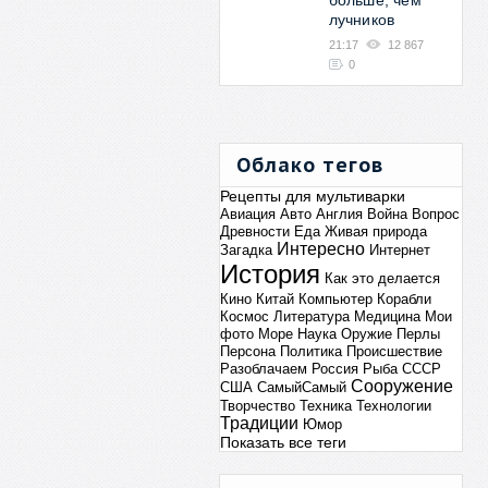
больше, чем
лучников
21:17
12 867
0
Облако тегов
Рецепты для мультиварки
Авиация
Авто
Англия
Война
Вопрос
Древности
Еда
Живая природа
Интересно
Загадка
Интернет
История
Как это делается
Кино
Китай
Компьютер
Корабли
Космос
Литература
Медицина
Мои
фото
Море
Наука
Оружие
Перлы
Персона
Политика
Происшествие
Разоблачаем
Россия
Рыба
СССР
Сооружение
США
СамыйСамый
Творчество
Техника
Технологии
Традиции
Юмор
Показать все теги