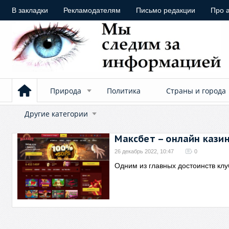
В закладки
Рекламодателям
Письмо редакции
Про 
Природа
Политика
Страны и города
Другие категории
Максбет – онлайн кази
26 декабрь 2022, 10:47
0
Одним из главных достоинств клу