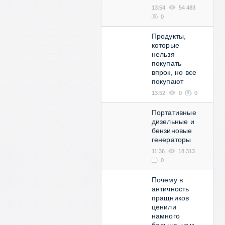
13:54
54 483
0
Продукты,
которые
нельзя
покупать
впрок, но все
покупают
13:52
0
0
Портативные
дизельные и
бензиновые
генераторы
11:36
18 313
0
Почему в
античность
пращников
ценили
намного