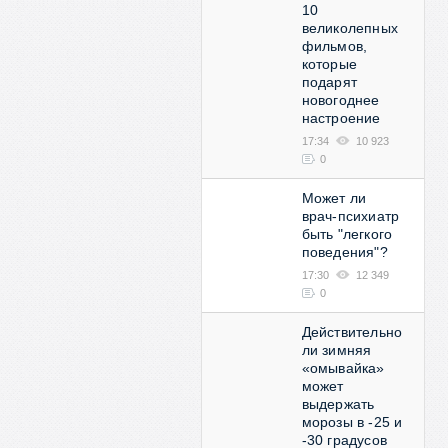
10
великолепных
фильмов,
которые
подарят
новогоднее
настроение
17:34
10 923
0
Может ли
врач-психиатр
быть "легкого
поведения"?
17:30
12 349
0
Действительно
ли зимняя
«омывайка»
может
выдержать
морозы в -25 и
-30 градусов