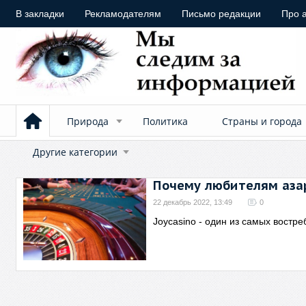
В закладки
Рекламодателям
Письмо редакции
Про 
Природа
Политика
Страны и города
Другие категории
Почему любителям азарт
22 декабрь 2022, 13:49
0
Joycasino - один из самых востр