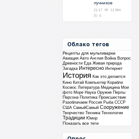
лучников
21:17
12 864
0
Облако тегов
Рецепты для мультиварки
Авиация
Авто
Англия
Война
Вопрос
Древности
Еда
Живая природа
Интересно
Загадка
Интернет
История
Как это делается
Кино
Китай
Компьютер
Корабли
Космос
Литература
Медицина
Мои
фото
Море
Наука
Оружие
Перлы
Персона
Политика
Происшествие
Разоблачаем
Россия
Рыба
СССР
Сооружение
США
СамыйСамый
Творчество
Техника
Технологии
Традиции
Юмор
Показать все теги
Опрос