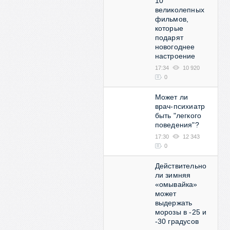
10
великолепных
фильмов,
которые
подарят
новогоднее
настроение
17:34
10 920
0
Может ли
врач-психиатр
быть "легкого
поведения"?
17:30
12 343
0
Действительно
ли зимняя
«омывайка»
может
выдержать
морозы в -25 и
-30 градусов