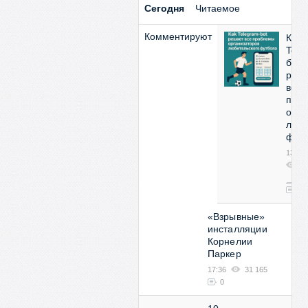
Сегодня
Читаемое
Комментируют
Как
Tele
бот
реш
все
про
орга
люби
фут
13:53
2
07
0
«Взрывные»
инсталляции
Корнелии
Паркер
17:36
31 165
0