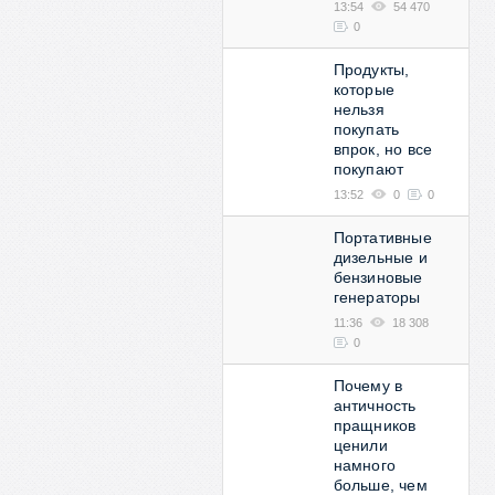
13:54
54 470
0
Продукты,
которые
нельзя
покупать
впрок, но все
покупают
13:52
0
0
Портативные
дизельные и
бензиновые
генераторы
11:36
18 308
0
Почему в
античность
пращников
ценили
намного
больше, чем