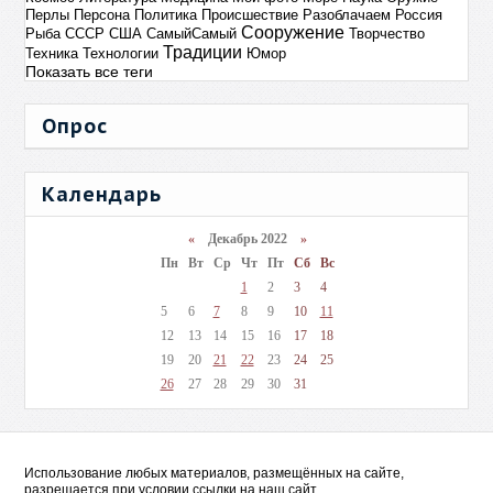
Перлы
Персона
Политика
Происшествие
Разоблачаем
Россия
Сооружение
Рыба
СССР
США
СамыйСамый
Творчество
Традиции
Техника
Технологии
Юмор
Показать все теги
Опрос
Календарь
«
Декабрь 2022
»
Пн
Вт
Ср
Чт
Пт
Сб
Вс
1
2
3
4
5
6
7
8
9
10
11
12
13
14
15
16
17
18
19
20
21
22
23
24
25
26
27
28
29
30
31
Использование любых материалов, размещённых на сайте,
разрешается при условии ссылки на наш сайт.