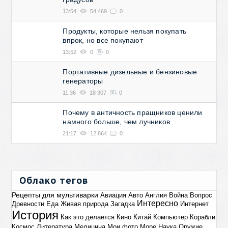
13:54
54 469
0
Продукты, которые нельзя покупать
впрок, но все покупают
13:52
0
0
Портативные дизельные и бензиновые
генераторы
11:36
18 307
0
Почему в античность пращников ценили
намного больше, чем лучников
21:17
12 864
0
Облако тегов
Рецепты для мультиварки
Авиация
Авто
Англия
Война
Вопрос
Интересно
Древности
Еда
Живая природа
Загадка
Интернет
История
Как это делается
Кино
Китай
Компьютер
Корабли
Космос
Литература
Медицина
Мои фото
Море
Наука
Оружие