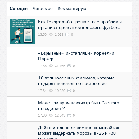
Сегодня
Читаемое
Комментируют
Как Telegram-бот решает все проблемы
организаторов любительского футбола
13:53
2 079
0
«Взрывные» инсталляции Корнелии
Паркер
17:36
31 165
0
10 великолепных фильмов, которые
подарят новогоднее настроение
17:34
10 920
0
Может ли врач-психиатр быть "легкого
поведения"?
17:30
12 343
0
Действительно ли зимняя «омывайка»
может выдержать морозы в -25 и -30
градусов