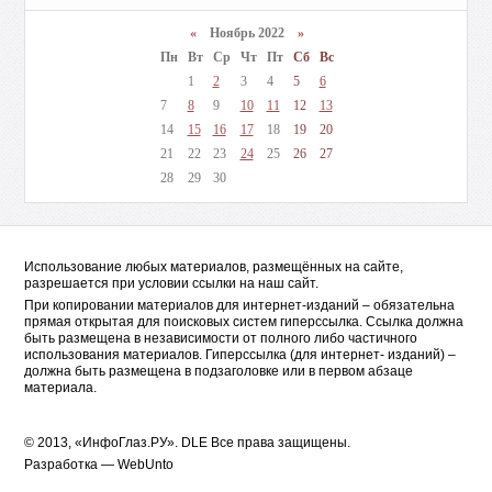
«
Ноябрь 2022
»
Пн
Вт
Ср
Чт
Пт
Сб
Вс
1
2
3
4
5
6
7
8
9
10
11
12
13
14
15
16
17
18
19
20
21
22
23
24
25
26
27
28
29
30
Использование любых материалов, размещённых на сайте,
разрешается при условии ссылки на наш сайт.
При копировании материалов для интернет-изданий – обязательна
прямая открытая для поисковых систем гиперссылка. Ссылка должна
быть размещена в независимости от полного либо частичного
использования материалов. Гиперссылка (для интернет- изданий) –
должна быть размещена в подзаголовке или в первом абзаце
материала.
© 2013, «ИнфоГлаз.РУ».
DLE
Все права защищены.
Разработка —
WebUnto