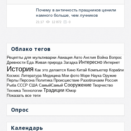
Почему в античность пращников ценили
намного больше, чем лучников
21:17
12 872
0
Облако тегов
Рецепты для мультиварки
Авиация
Авто
Англия
Война
Вопрос
Интересно
Древности
Еда
Живая природа
Загадка
Интернет
История
Как это делается
Кино
Китай
Компьютер
Корабли
Космос
Литература
Медицина
Мои фото
Море
Наука
Оружие
Перлы
Персона
Политика
Происшествие
Разоблачаем
Россия
Сооружение
Рыба
СССР
США
СамыйСамый
Творчество
Традиции
Техника
Технологии
Юмор
Показать все теги
Опрос
Календарь