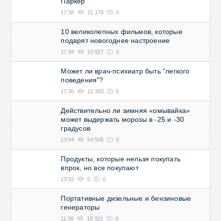
Паркер
17:36
31 170
0
10 великолепных фильмов, которые
подарят новогоднее настроение
17:34
10 927
0
Может ли врач-психиатр быть "легкого
поведения"?
17:30
12 355
0
Действительно ли зимняя «омывайка»
может выдержать морозы в -25 и -30
градусов
13:54
54 506
0
Продукты, которые нельзя покупать
впрок, но все покупают
13:52
0
0
Портативные дизельные и бензиновые
генераторы
11:36
18 321
0