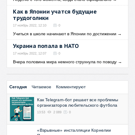
Как в Японии учатся будущие
трудоголики
17 ноябрь 2022, 12:10
0
Учиться в школе начинают в Японии по достижении
→
Украина попала в НАТО
17 ноябрь 2022, 12:07
0
Вчера половина мира немного струхнула по поводу
→
Сегодня
Читаемое
Комментируют
Как Telegram-бот решает все проблемы
организаторов любительского футбола
13:53
2 089
0
«Взрывные» инсталляции Корнелии