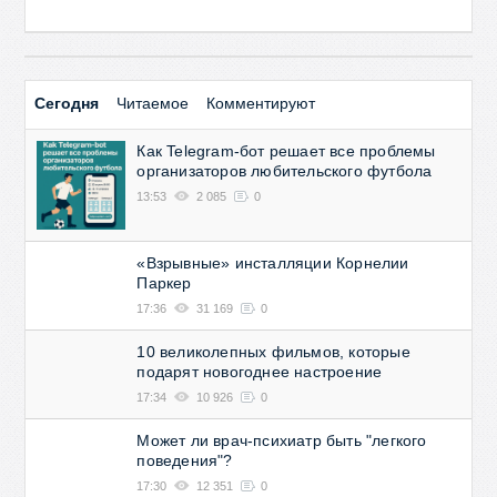
Сегодня
Читаемое
Комментируют
Как Telegram-бот решает все проблемы
организаторов любительского футбола
13:53
2 085
0
«Взрывные» инсталляции Корнелии
Паркер
17:36
31 169
0
10 великолепных фильмов, которые
подарят новогоднее настроение
17:34
10 926
0
Может ли врач-психиатр быть "легкого
поведения"?
17:30
12 351
0