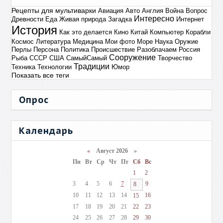
Рецепты для мультиварки
Авиация
Авто
Англия
Война
Вопрос
Интересно
Древности
Еда
Живая природа
Загадка
Интернет
История
Как это делается
Кино
Китай
Компьютер
Корабли
Космос
Литература
Медицина
Мои фото
Море
Наука
Оружие
Перлы
Персона
Политика
Происшествие
Разоблачаем
Россия
Сооружение
Рыба
СССР
США
СамыйСамый
Творчество
Традиции
Техника
Технологии
Юмор
Показать все теги
Опрос
Календарь
«
Август 2026 »
Пн
Вт
Ср
Чт
Пт
Сб
Вс
1
2
3
4
5
6
7
9
8
10
11
12
13
14
16
15
17
18
19
20
21
22
23
24
25
26
27
28
29
30