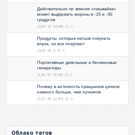
Действительно ли зимняя «омывайка»
может выдержать морозы в -25 и -30
градусов
13:54
54 498
0
Продукты, которые нельзя покупать
впрок, но все покупают
13:52
0
0
Портативные дизельные и бензиновые
генераторы
11:36
18 318
0
Почему в античность пращников ценили
намного больше, чем лучников
21:17
12 871
0
Облако тегов