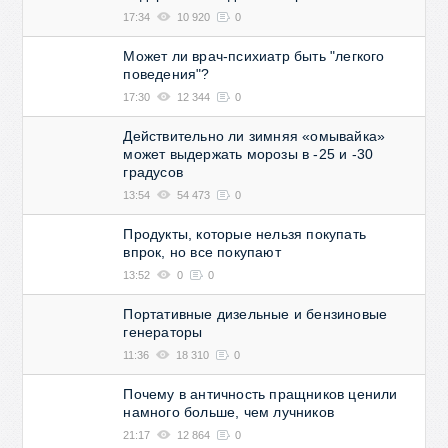
17:34
10 920
0
Может ли врач-психиатр быть "легкого
поведения"?
17:30
12 344
0
Действительно ли зимняя «омывайка»
может выдержать морозы в -25 и -30
градусов
13:54
54 473
0
Продукты, которые нельзя покупать
впрок, но все покупают
13:52
0
0
Портативные дизельные и бензиновые
генераторы
11:36
18 310
0
Почему в античность пращников ценили
намного больше, чем лучников
21:17
12 864
0