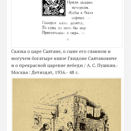
Сказка о царе Салтане, о сыне его славном и
могучем богатыре князе Гвидоне Салтановиче
и о прекрасной царевне лебеди / А. С. Пушкин.-
Москва : Детиздат, 1936.- 48 с.