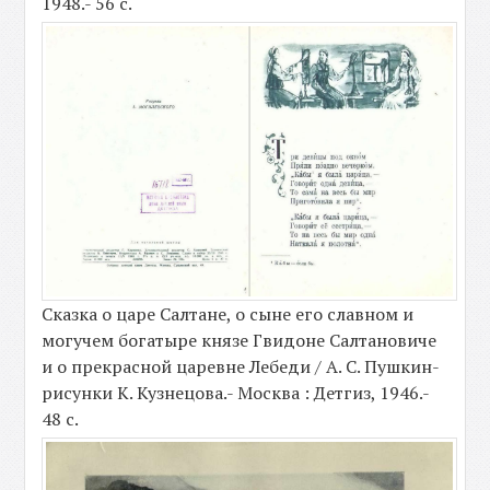
1948.- 56 с.
Сказка о царе Салтане, о сыне его славном и
могучем богатыре князе Гвидоне Салтановиче
и о прекрасной царевне Лебеди / А. С. Пушкин-
рисунки К. Кузнецова.- Москва : Детгиз, 1946.-
48 с.