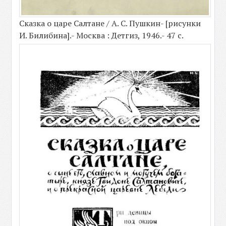
Сказка о царе Салтане / А. С. Пушкин- [рисунки
И. Билибина].- Москва : Детгиз, 1946.- 47 с.