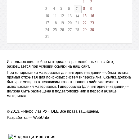
1
2
3
4
5
6
8
9
7
10
11
12
13
15
16
14
17
18
19
20
21
22
23
24
25
26
27
28
29
30
31
Использование любых материалов, размещённых на сайте,
разрешается при условии ссылки на наш сайт.
При копировании материалов для интернет-изданий – обязательна
прямая открытая для поисковых систем гиперссылка. Ссылка должна
быть размещена в независимости от полного либо частичного
использования материалов. Гиперссылка (для интернет- изданий) –
должна быть размещена в подзаголовке или в первом абзаце
материала.
© 2013, «ИнфоГлаз.РУ».
DLE
Все права защищены.
Разработка —
WebUnto