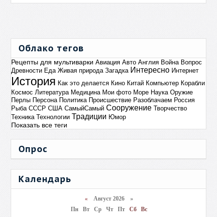
Облако тегов
Рецепты для мультиварки
Авиация
Авто
Англия
Война
Вопрос
Интересно
Древности
Еда
Живая природа
Загадка
Интернет
История
Как это делается
Кино
Китай
Компьютер
Корабли
Космос
Литература
Медицина
Мои фото
Море
Наука
Оружие
Перлы
Персона
Политика
Происшествие
Разоблачаем
Россия
Сооружение
Рыба
СССР
США
СамыйСамый
Творчество
Традиции
Техника
Технологии
Юмор
Показать все теги
Опрос
Календарь
«
Август 2026 »
Пн
Вт
Ср
Чт
Пт
Сб
Вс