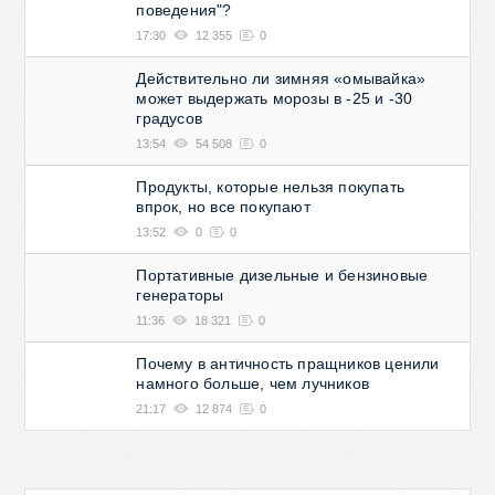
поведения"?
17:30
12 355
0
Действительно ли зимняя «омывайка»
может выдержать морозы в -25 и -30
градусов
13:54
54 508
0
Продукты, которые нельзя покупать
впрок, но все покупают
13:52
0
0
Портативные дизельные и бензиновые
генераторы
11:36
18 321
0
Почему в античность пращников ценили
намного больше, чем лучников
21:17
12 874
0