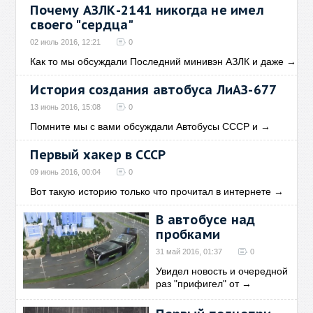
Почему АЗЛК-2141 никогда не имел
своего "сердца"
02 июль 2016, 12:21
0
Как то мы обсуждали Последний минивэн АЗЛК и даже
→
История создания автобуса ЛиАЗ-677
13 июнь 2016, 15:08
0
Помните мы с вами обсуждали Автобусы СССР и
→
Первый хакер в СССР
09 июнь 2016, 00:04
0
Вот такую историю только что прочитал в интернете
→
В автобусе над
пробками
31 май 2016, 01:37
0
Увидел новость и очередной
раз "прифигел" от
→