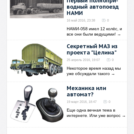
Пер­вый пол­но­при­
вод­ный ав­то­по­езд
НАМИ
16 май 2016, 23:38
0
НАМИ-058 имел 12 колёс, и
все они были ведущими!
→
Секретный МАЗ из
проекта "Целина"
25 апрель 2016, 19:07
0
Некоторое время назад мы
уже обсуждали такого
→
Механика или
автомат?
19 март 2016, 18:47
0
Еще одна вечная тема в
интернете. Или уже вопрос
→