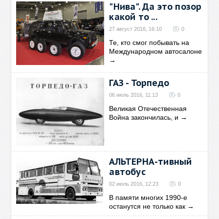
обсуждали это завод и его
→
"Нива". Да это позор
какой то ...
27 август 2016, 16:10
0
Те, кто смог побывать на
Международном автосалоне
→
ГАЗ - Торпедо
06 июль 2016, 11:13
0
Великая Отечественная
Война закончилась, и
→
АЛЬТЕРНА-тивный
автобус
02 июль 2016, 12:23
0
В памяти многих 1990-е
останутся не только как
→