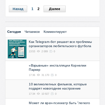
Назад
Далее
1
2
Сегодня
Читаемое
Комментируют
Как Telegram-бот решает все проблемы
организаторов любительского футбола
13:53
2 089
0
«Взрывные» инсталляции Корнелии
Паркер
17:36
31 170
0
10 великолепных фильмов, которые
подарят новогоднее настроение
17:34
10 927
0
Может ли врач-психиатр быть "легкого