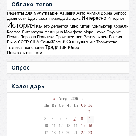
Облако тегов
Рецепты для мультиварки
Авиация
Авто
Англия
Война
Вопрос
Интересно
Древности
Еда
Живая природа
Загадка
Интернет
История
Как это делается
Кино
Китай
Компьютер
Корабли
Космос
Литература
Медицина
Мои фото
Море
Наука
Оружие
Перлы
Персона
Политика
Происшествие
Разоблачаем
Россия
Сооружение
Рыба
СССР
США
СамыйСамый
Творчество
Традиции
Техника
Технологии
Юмор
Показать все теги
Опрос
Календарь
«
Август 2026 »
Пн
Вт
Ср
Чт
Пт
Сб
Вс
1
2
3
4
5
6
7
8
9
10
11
12
13
14
15
16
17
18
19
20
21
22
23