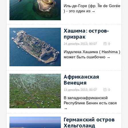
Иль-де-Горе (фр. Île de Gorée
) - это один из
→
Хашима: остров-
призрак
24 декабрь 2013, 00:07
0
Издалека Хашима ( Hashima )
может быть ошибочно
→
Африканская
Венеция
13 декабрь 2013, 00:07
0
В западноафриканской
Республике Бенин есть своя
→
Германский остров
Хельголанд