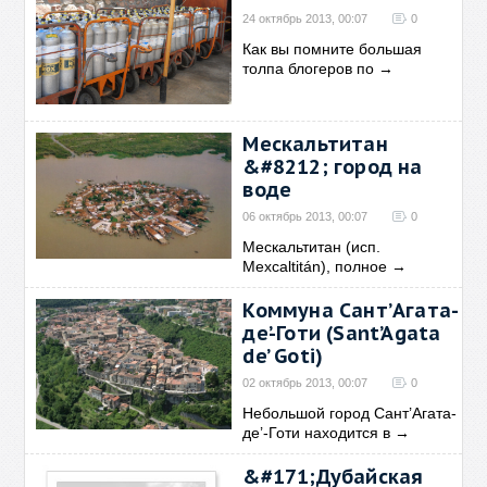
24 октябрь 2013, 00:07
0
Как вы помните большая
толпа блогеров по
→
Мескальтитан
&#8212; город на
воде
06 октябрь 2013, 00:07
0
Мескальтитан (исп.
Mexcaltitán), полное
→
Коммуна Сант’Агата-
де’-Готи (Sant’Agata
de’ Goti)
02 октябрь 2013, 00:07
0
Небольшой город Сант’Агата-
де’-Готи находится в
→
&#171;Дубайская