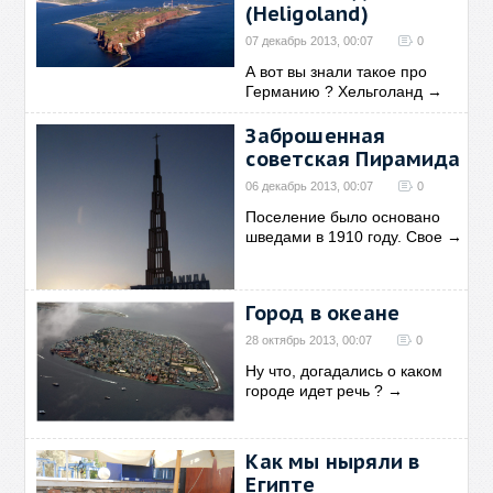
(Heligoland)
07 декабрь 2013, 00:07
0
А вот вы знали такое про
Германию ? Хельголанд
→
Заброшенная
советская Пирамида
06 декабрь 2013, 00:07
0
Поселение было основано
шведами в 1910 году. Свое
→
Город в океане
28 октябрь 2013, 00:07
0
Ну что, догадались о каком
городе идет речь ?
→
Как мы ныряли в
Египте