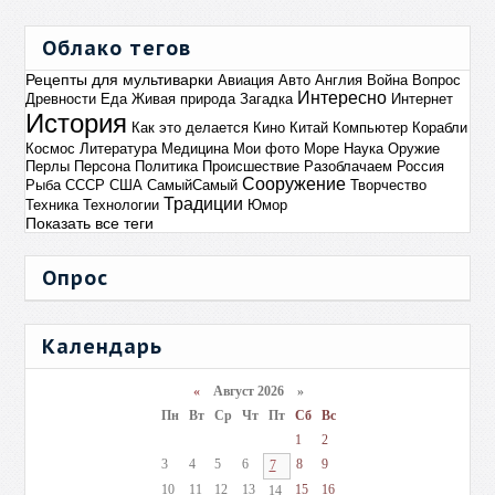
Облако тегов
Рецепты для мультиварки
Авиация
Авто
Англия
Война
Вопрос
Интересно
Древности
Еда
Живая природа
Загадка
Интернет
История
Как это делается
Кино
Китай
Компьютер
Корабли
Космос
Литература
Медицина
Мои фото
Море
Наука
Оружие
Перлы
Персона
Политика
Происшествие
Разоблачаем
Россия
Сооружение
Рыба
СССР
США
СамыйСамый
Творчество
Традиции
Техника
Технологии
Юмор
Показать все теги
Опрос
Календарь
«
Август 2026 »
Пн
Вт
Ср
Чт
Пт
Сб
Вс
1
2
3
4
5
6
8
9
7
10
11
12
13
15
16
14