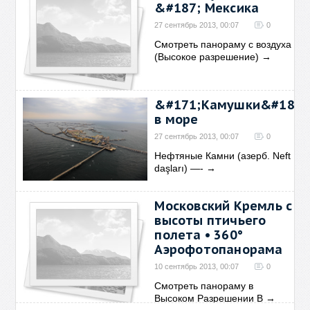
&#187; Мексика
27 сентябрь 2013, 00:07
0
Смотреть панораму с воздуха
(Высокое разрешение)
→
&#171;Камушки&#187;
в море
27 сентябрь 2013, 00:07
0
Нефтяные Камни (азерб. Neft
daşları) —-
→
Московский Кремль с
высоты птичьего
полета • 360°
Аэрофотопанорама
10 сентябрь 2013, 00:07
0
Смотреть панораму в
Высоком Разрешении В
→