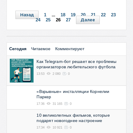
Назад
1
...
18
19
20
21
22
23
Далее
24
25
26
27
Сегодня
Читаемое
Комментируют
Как Telegram-бот решает все проблемы
организаторов любительского футбола
13:53
2 080
0
«Взрывные» инсталляции Корнелии
Паркер
17:36
31 165
0
10 великолепных фильмов, которые
подарят новогоднее настроение
17:34
10 921
0