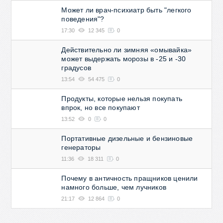
Может ли врач-психиатр быть "легкого
поведения"?
17:30
12 345
0
Действительно ли зимняя «омывайка»
может выдержать морозы в -25 и -30
градусов
13:54
54 475
0
Продукты, которые нельзя покупать
впрок, но все покупают
13:52
0
0
Портативные дизельные и бензиновые
генераторы
11:36
18 311
0
Почему в античность пращников ценили
намного больше, чем лучников
21:17
12 864
0