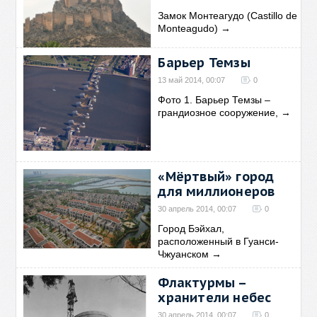
Замок Монтеагудо (Castillo de
Monteagudo)
→
Барьер Темзы
13 май 2014, 00:07
0
Фото 1. Барьер Темзы –
грандиозное сооружение,
→
«Мёртвый» город
для миллионеров
30 апрель 2014, 00:07
0
Город Бэйхал,
расположенный в Гуанси-
Чжуанском
→
Флактурмы –
хранители небес
30 апрель 2014, 00:07
0