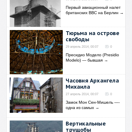
Первый авиационный налет
британских ВВС на Берлин
→
Тюрьма на острове
свободы
29 апрель 2014, 00:07
0
Пресидио Модело (Presidio
Modelo) — бывшая
→
Часовня Архангела
Михаила
27 апрель 2014, 00:07
0
Замок Мон Сен-Мишель —-
одна из самых
→
Вертикальные
трущобы