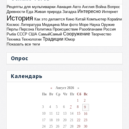
Рецепты для мультиварки
Авиация
Авто
Англия
Война
Вопрос
Интересно
Древности
Еда
Живая природа
Загадка
Интернет
История
Как это делается
Кино
Китай
Компьютер
Корабли
Космос
Литература
Медицина
Мои фото
Море
Наука
Оружие
Перлы
Персона
Политика
Происшествие
Разоблачаем
Россия
Сооружение
Рыба
СССР
США
СамыйСамый
Творчество
Традиции
Техника
Технологии
Юмор
Показать все теги
Опрос
Календарь
«
Август 2026 »
Пн
Вт
Ср
Чт
Пт
Сб
Вс
1
2
3
4
5
6
7
8
9
10
11
12
13
14
15
16
17
18
19
20
21
22
23
24
25
26
27
28
29
30