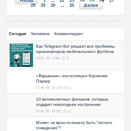
Назад
1
...
22
23
24
25
26
27
Далее
28
29
30
...
35
Сегодня
Читаемое
Комментируют
Как Telegram-бот решает все проблемы
организаторов любительского футбола
13:53
2 089
0
«Взрывные» инсталляции Корнелии
Паркер
17:36
31 170
0
10 великолепных фильмов, которые
подарят новогоднее настроение
17:34
10 927
0
Может ли врач-психиатр быть "легкого
поведения"?