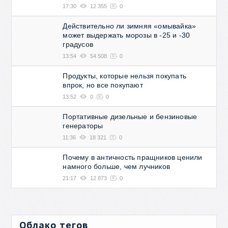
17:30
12 355
0
Действительно ли зимняя «омывайка»
может выдержать морозы в -25 и -30
градусов
13:54
54 508
0
Продукты, которые нельзя покупать
впрок, но все покупают
13:52
0
0
Портативные дизельные и бензиновые
генераторы
11:36
18 321
0
Почему в античность пращников ценили
намного больше, чем лучников
21:17
12 873
0
Облако тегов