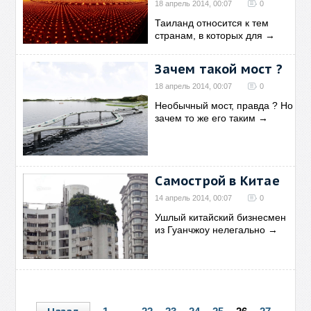
18 апрель 2014, 00:07
0
Таиланд относится к тем
странам, в которых для
→
Зачем такой мост ?
18 апрель 2014, 00:07
0
Необычный мост, правда ? Но
зачем то же его таким
→
Самострой в Китае
14 апрель 2014, 00:07
0
Ушлый китайский бизнесмен
из Гуанчжоу нелегально
→