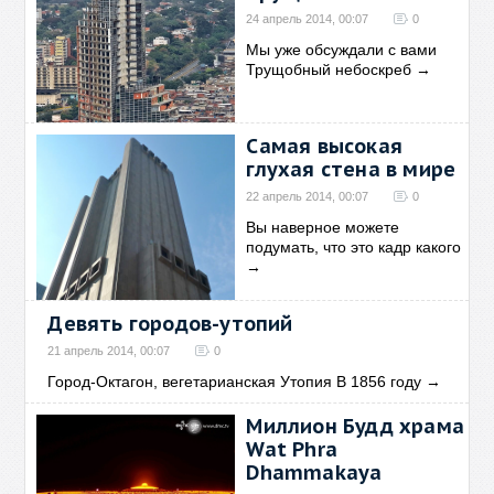
24 апрель 2014, 00:07
0
Мы уже обсуждали с вами
Трущобный небоскреб
→
Самая высокая
глухая стена в мире
22 апрель 2014, 00:07
0
Вы наверное можете
подумать, что это кадр какого
→
Девять городов-утопий
21 апрель 2014, 00:07
0
Город-Октагон, вегетарианская Утопия В 1856 году
→
Миллион Будд храма
Wat Phra
Dhammakaya