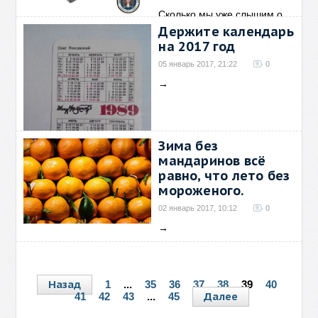
Сколько мы уже слышим о
том, что это Путин
→
Держите календарь
на 2017 год
05 январь 2017, 21:22
0
→
Зима без
мандаринов всё
равно, что лето без
мороженого.
02 январь 2017, 10:12
0
→
Назад
1
...
35
36
37
38
39
40
Далее
41
42
43
...
45