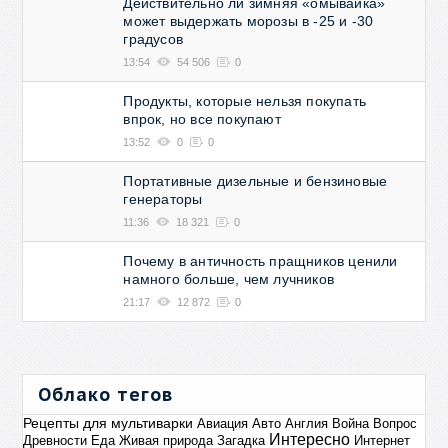
Действительно ли зимняя «омывайка»
может выдержать морозы в -25 и -30
градусов
13:54
54 506
0
Продукты, которые нельзя покупать
впрок, но все покупают
13:52
0
0
Портативные дизельные и бензиновые
генераторы
11:36
18 321
0
Почему в античность пращников ценили
намного больше, чем лучников
21:17
12 872
0
Облако тегов
Рецепты для мультиварки
Авиация
Авто
Англия
Война
Вопрос
Интересно
Древности
Еда
Живая природа
Загадка
Интернет