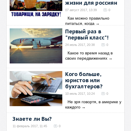
жизни для россиян
07 август 2017, 13:39
0
Как можно правильно
питаться, когда
→
Первый раз в
"первый класс"!
24 июль 2017, 20:38
0
Какое то время назад в
своих передвижениях
→
Кого больше,
юристов или
бухгалтеров?
10 июль 2017, 10:24
0
Не зря говортя, в америке у
каждого
→
Знаете ли Вы?
11 февраль 2017, 11:45
0