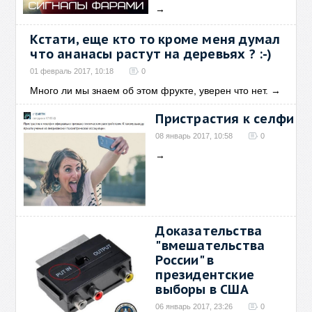
→
Кстати, еще кто то кроме меня думал
что ананасы растут на деревьях ? :-)
01 февраль 2017, 10:18
0
Много ли мы знаем об этом фрукте, уверен что нет.
→
Пристрастия к селфи
08 январь 2017, 10:58
0
→
Доказательства
"вмешательства
России" в
президентские
выборы в США
06 январь 2017, 23:26
0