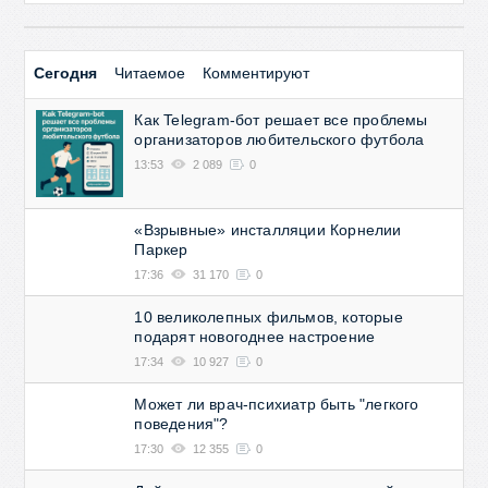
Сегодня
Читаемое
Комментируют
Как Telegram-бот решает все проблемы
организаторов любительского футбола
13:53
2 089
0
«Взрывные» инсталляции Корнелии
Паркер
17:36
31 170
0
10 великолепных фильмов, которые
подарят новогоднее настроение
17:34
10 927
0
Может ли врач-психиатр быть "легкого
поведения"?
17:30
12 355
0