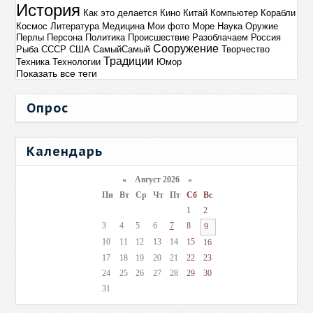
История
Как это делается
Кино
Китай
Компьютер
Корабли
Космос
Литература
Медицина
Мои фото
Море
Наука
Оружие
Перлы
Персона
Политика
Происшествие
Разоблачаем
Россия
Сооружение
Рыба
СССР
США
СамыйСамый
Творчество
Традиции
Техника
Технологии
Юмор
Показать все теги
Опрос
Календарь
«
Август 2026 »
Пн
Вт
Ср
Чт
Пт
Сб
Вс
1
2
3
4
5
6
7
8
9
10
11
12
13
14
15
16
17
18
19
20
21
22
23
24
25
26
27
28
29
30
31