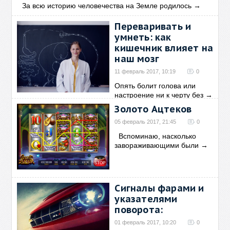
За всю историю человечества на Земле родилось
→
Переваривать и
умнеть: как
кишечник влияет на
наш мозг
11 февраль 2017, 10:19
0
Опять болит голова или
настроение ни к черту без
→
Золото Ацтеков
05 февраль 2017, 21:45
0
Вспоминаю, насколько
завораживающими были
→
Сигналы фарами и
указателями
поворота:
01 февраль 2017, 10:20
0