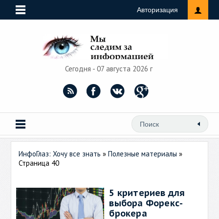
Авторизация
Сегодня - 07 августа 2026 г
ИнфоГлаз: Хочу все знать
»
Полезные материалы
»
Страница 40
5 критериев для
выбора Форекс-
брокера