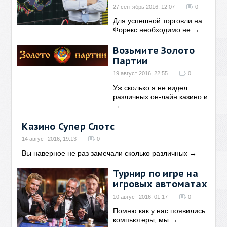
27 сентябрь 2016, 12:07
0
Для успешной торговли на
Форекс необходимо не
→
Возьмите Золото
Партии
19 август 2016, 22:55
0
Уж сколько я не видел
различных он-лайн казино и
→
Казино Супер Слотс
14 август 2016, 19:13
0
Вы наверное не раз замечали сколько различных
→
Турнир по игре на
игровых автоматах
10 август 2016, 01:17
0
Помню как у нас появились
компьютеры, мы
→