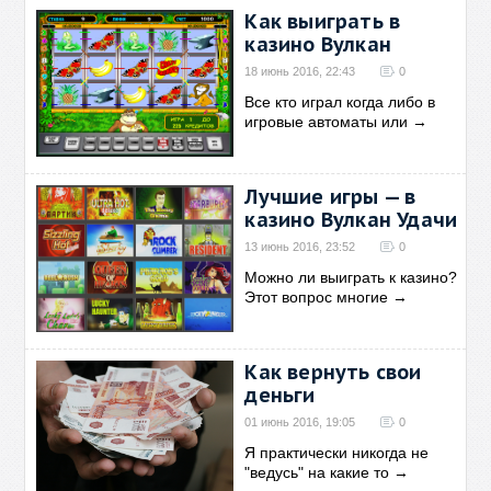
Как выиграть в
казино Вулкан
18 июнь 2016, 22:43
0
Все кто играл когда либо в
игровые автоматы или
→
Лучшие игры — в
казино Вулкан Удачи
13 июнь 2016, 23:52
0
Можно ли выиграть к казино?
Этот вопрос многие
→
Как вернуть свои
деньги
01 июнь 2016, 19:05
0
Я практически никогда не
"ведусь" на какие то
→