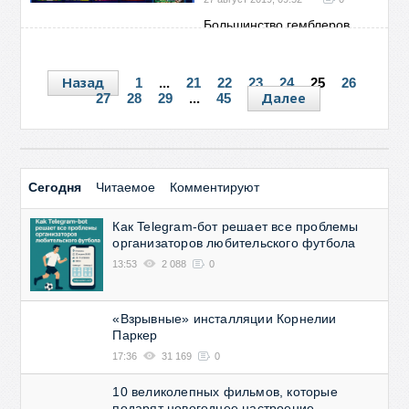
Большинство гемблеров,
прежде чем играть в
→
Назад
1
...
21
22
23
24
25
26
Далее
27
28
29
...
45
Сегодня
Читаемое
Комментируют
Как Telegram-бот решает все проблемы
организаторов любительского футбола
13:53
2 088
0
«Взрывные» инсталляции Корнелии
Паркер
17:36
31 169
0
10 великолепных фильмов, которые
подарят новогоднее настроение