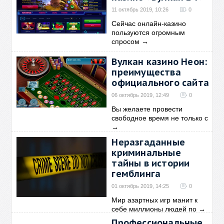
11 октябрь 2019, 10:26
0
Сейчас онлайн-казино
пользуются огромным
спросом
→
Вулкан казино Неон:
преимущества
официального сайта
06 октябрь 2019, 12:49
0
Вы желаете провести
свободное время не только с
→
Неразгаданные
криминальные
тайны в истории
гемблинга
01 октябрь 2019, 14:25
0
Мир азартных игр манит к
себе миллионы людей по
→
Профессиональные