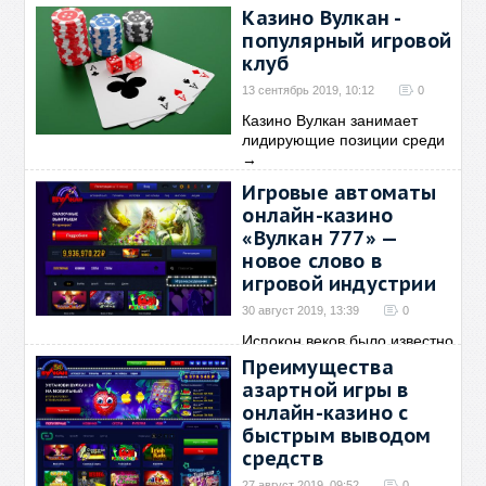
Казино Вулкан -
популярный игровой
клуб
13 сентябрь 2019, 10:12
0
Казино Вулкан занимает
лидирующие позиции среди
→
Игровые автоматы
онлайн-казино
«Вулкан 777» —
новое слово в
игровой индустрии
30 август 2019, 13:39
0
Испокон веков было известно,
что для полноценной
→
Преимущества
азартной игры в
онлайн-казино с
быстрым выводом
средств
27 август 2019, 09:52
0