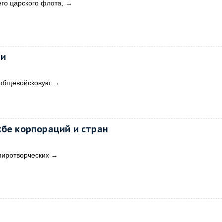
го царского флота,
→
ии
 общевойсковую
→
жбе корпораций и стран
иротворческих
→