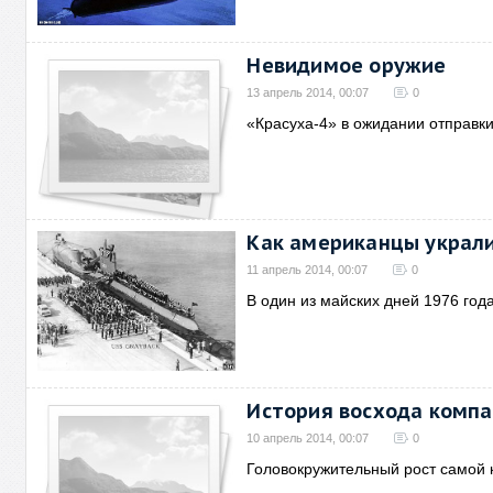
Невидимое оружие
13 апрель 2014, 00:07
0
«Красуха-4» в ожидании отправки
Как американцы украли
11 апрель 2014, 00:07
0
В один из майских дней 1976 год
История восхода компа
10 апрель 2014, 00:07
0
Головокружительный рост самой 