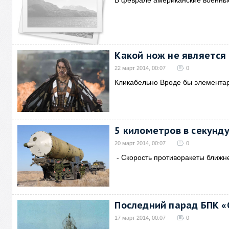
В феврале американские военны
Какой нож не является
22 март 2014, 00:07
0
Кликабельно Вроде бы элементар
5 километров в секунд
20 март 2014, 00:07
0
- Скорость противоракеты ближн
Последний парад БПК «
17 март 2014, 00:07
0