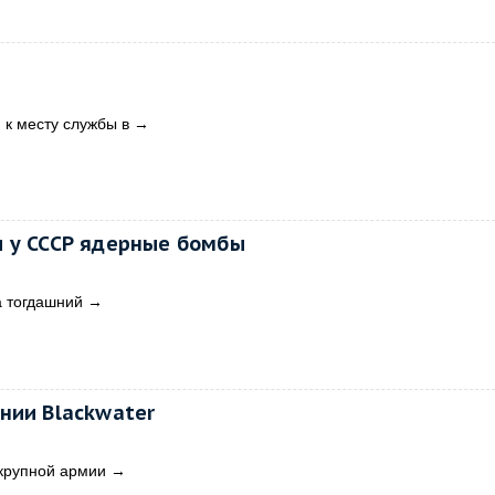
 к месту службы в
→
 у СССР ядерные бомбы
а тогдашний
→
нии Blackwater
крупной армии
→