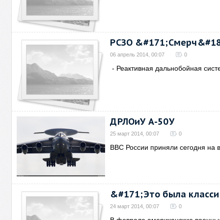
РСЗО &#171;Смерч&#18
06 апрель 2014, 00:07
0
- Реактивная дальнобойная сист
ДРЛОиУ А-50У
25 март 2014, 00:07
0
ВВС России приняли сегодня на 
&#171;Это была класси
24 март 2014, 00:07
0