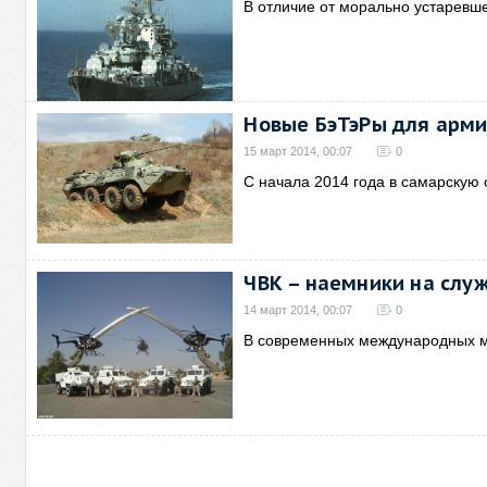
В отличие от морально устаревше
Новые БэТэРы для арм
15 март 2014, 00:07
0
С начала 2014 года в самарскую
ЧВК – наемники на слу
14 март 2014, 00:07
0
В современных международных м