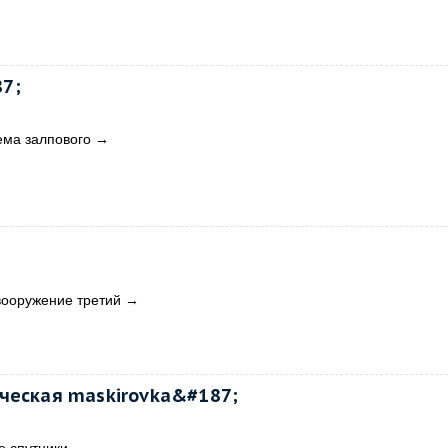
7;
ема залпового
→
вооружение третий
→
ческая maskirovka&#187;