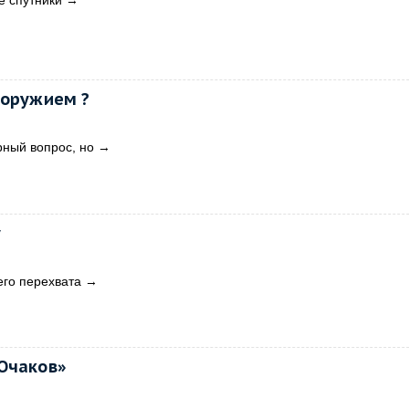
е спутники
→
 оружием ?
ный вопрос, но
→
у
его перехвата
→
Очаков»