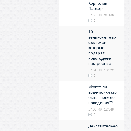
Корнелии
Паркер
17:36
31 166
0
10
великолепных
фильмов,
которые
подарят
новогоднее
настроение
17:34
10 922
0
Может ли
врач-психиатр
быть "легкого
поведения"?
17:30
12 348
0
Действительно