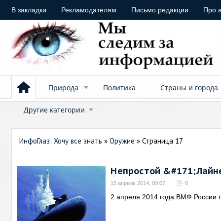
В закладки
Рекламодателям
Письмо редакции
Про 
Природа
Политика
Страны и города
Другие категории
ИнфоГлаз: Хочу все знать
»
Оружие
» Страница 17
Непростой &#171;Лайн
15 апрель 2014, 00:07
0
2 апреля 2014 года ВМФ России 