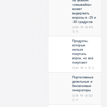
ли зимняя
«омывайка»
может
выдержать
морозы в -25 и
-30 градусов
13:54
54 479
0
Продукты,
которые
нельзя
покупать
впрок, но все
покупают
13:52
0
0
Портативные
дизельные и
бензиновые
генераторы
11:36
18 312
0