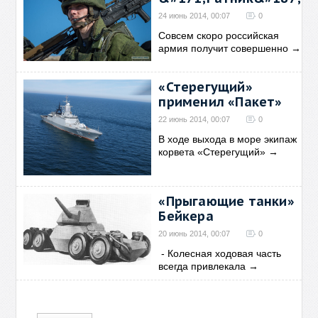
24 июнь 2014, 00:07
0
Совсем скоро российская
армия получит совершенно
→
«Стерегущий»
применил «Пакет»
22 июнь 2014, 00:07
0
В ходе выхода в море экипаж
корвета «Стерегущий»
→
«Прыгающие танки»
Бейкера
20 июнь 2014, 00:07
0
- Колесная ходовая часть
всегда привлекала
→