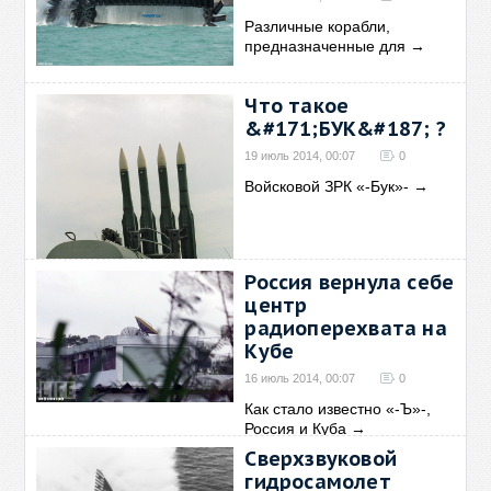
Различные корабли,
предназначенные для
→
Что такое
&#171;БУК&#187; ?
19 июль 2014, 00:07
0
Войсковой ЗРК «-Бук»-
→
Россия вернула себе
центр
радиоперехвата на
Кубе
16 июль 2014, 00:07
0
Как стало известно «-Ъ»-,
Россия и Куба
→
Сверхзвуковой
гидросамолет