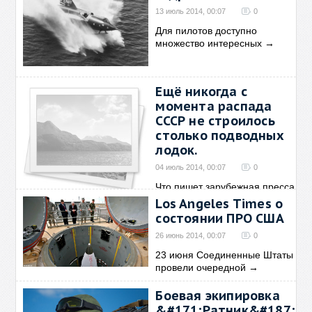
13 июль 2014, 00:07
0
Для пилотов доступно
множество интересных
→
Ещё никогда с
момента распада
СССР не строилось
столько подводных
лодок.
04 июль 2014, 00:07
0
Что пишет зарубежная пресса
об атомном подводном
→
Los Angeles Times о
состоянии ПРО США
26 июнь 2014, 00:07
0
23 июня Соединенные Штаты
провели очередной
→
Боевая экипировка
&#171;Ратник&#187;