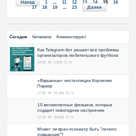
Назад
1
...
11
12
13
14
15
16
Далее
17
18
19
...
23
Сегодня
Читаемое
Комментируют
Как Telegram-бот решает все проблемы
организаторов любительского футбола
13:53
2 079
0
«Взрывные» инсталляции Корнелии
Паркер
17:36
31 165
0
10 великолепных фильмов, которые
подарят новогоднее настроение
17:34
10 920
0
Может ли врач-психиатр быть "легкого
поведения"?