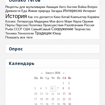
Облако тегов
Рецепты для мультиварки
Авиация
Авто
Англия
Война
Вопрос
Интересно
Древности
Еда
Живая природа
Загадка
Интернет
История
Как это делается
Кино
Китай
Компьютер
Корабли
Космос
Литература
Медицина
Мои фото
Море
Наука
Оружие
Перлы
Персона
Политика
Происшествие
Разоблачаем
Россия
Сооружение
Рыба
СССР
США
СамыйСамый
Творчество
Традиции
Техника
Технологии
Юмор
Показать все теги
Опрос
Календарь
«
Август 2026 »
Пн
Вт
Ср
Чт
Пт
Сб
Вс
1
2
3
4
5
7
8
9
6
10
11
12
14
15
16
13
17
18
19
20
21
22
23
24
25
26
27
28
29
30