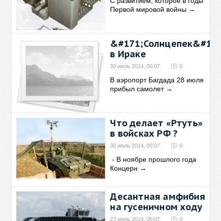
С развитием, которое в годы
Первой мировой войны
→
&#171;Солнцепек&#187
в Ираке
30 июль 2014, 00:07
0
В аэропорт Багдада 28 июля
прибыл самолет
→
Что делает «Ртуть»
в войсках РФ ?
30 июль 2014, 00:07
0
- В ноябре прошлого года
Концерн
→
Десантная амфибия
на гусеничном ходу
23 июль 2014, 00:07
0