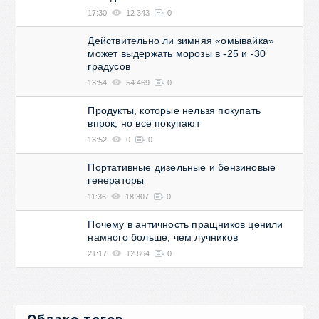
17:30
12 343
0
Действительно ли зимняя «омывайка»
может выдержать морозы в -25 и -30
градусов
13:54
54 469
0
Продукты, которые нельзя покупать
впрок, но все покупают
13:52
0
0
Портативные дизельные и бензиновые
генераторы
11:36
18 307
0
Почему в античность пращников ценили
намного больше, чем лучников
21:17
12 864
0