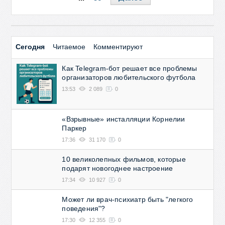
Сегодня
Читаемое
Комментируют
Как Telegram-бот решает все проблемы
организаторов любительского футбола
13:53
2 089
0
«Взрывные» инсталляции Корнелии
Паркер
17:36
31 170
0
10 великолепных фильмов, которые
подарят новогоднее настроение
17:34
10 927
0
Может ли врач-психиатр быть "легкого
поведения"?
17:30
12 355
0