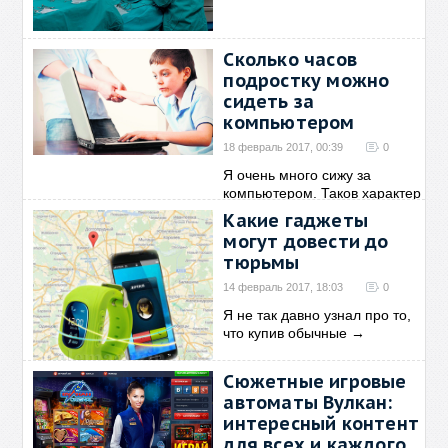
Сколько часов
подростку можно
сидеть за
компьютером
18 февраль 2017, 00:39
0
Я очень много сижу за
компьютером. Таков характер
→
Какие гаджеты
могут довести до
тюрьмы
14 февраль 2017, 18:03
0
Я не так давно узнал про то,
что купив обычные
→
Сюжетные игровые
автоматы Вулкан:
интересный контент
для всех и каждого