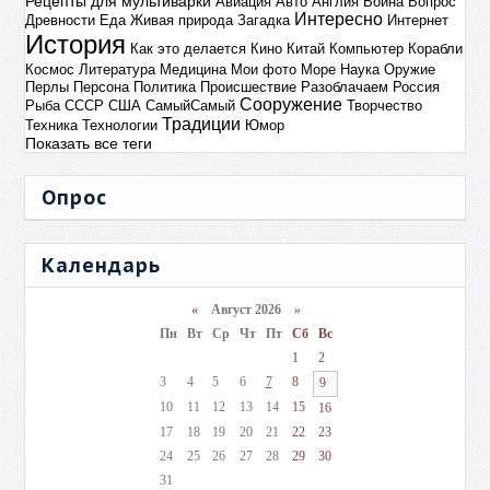
Рецепты для мультиварки
Авиация
Авто
Англия
Война
Вопрос
Интересно
Древности
Еда
Живая природа
Загадка
Интернет
История
Как это делается
Кино
Китай
Компьютер
Корабли
Космос
Литература
Медицина
Мои фото
Море
Наука
Оружие
Перлы
Персона
Политика
Происшествие
Разоблачаем
Россия
Сооружение
Рыба
СССР
США
СамыйСамый
Творчество
Традиции
Техника
Технологии
Юмор
Показать все теги
Опрос
Календарь
«
Август 2026 »
Пн
Вт
Ср
Чт
Пт
Сб
Вс
1
2
3
4
5
6
7
8
9
10
11
12
13
14
15
16
17
18
19
20
21
22
23
24
25
26
27
28
29
30
31