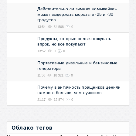
Действительно ли зимняя «омывайка»
может выдержать морозы в -25 и -30
градусов
13:54
54 508
0
Продукты, которые нельзя покупать
впрок, но все покупают
13:52
0
0
Портативные дизельные и бензиновые
генераторы
11:36
18 321
0
Почему в античность пращников ценили
намного больше, чем лучников
21:17
12 874
0
Облако тегов