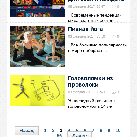
08 февраль 2017, 18:47
0
Современные тенденции
мира азартных слотов
→
Пивная йога
03 февраль 2017, 23:10
0
Все большую популярность
в мире набирает
→
Головоломки из
проволоки
03 февраль 2017, 11:40
0
Я последний раз играл
головоломкой в 14 лет
→
Назад
1
2
3
4
5
6
7
8
9
10
Далее
...
56