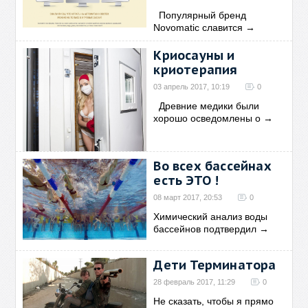
Популярный бренд
Novomatic славится
→
Криосауны и
криотерапия
03 апрель 2017, 10:19
0
Древние медики были
хорошо осведомлены о
→
Во всех бассейнах
есть ЭТО !
08 март 2017, 20:53
0
Химический анализ воды
бассейнов подтвердил
→
Дети Терминатора
28 февраль 2017, 11:29
0
Не сказать, чтобы я прямо