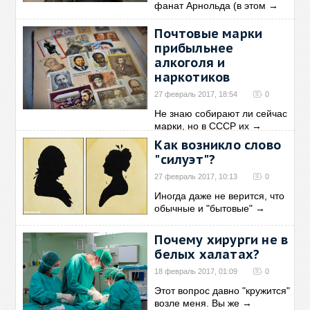
фанат Арнольда (в этом
→
Почтовые марки
прибыльнее
алкоголя и
наркотиков
27 февраль 2017, 18:54
0
Не знаю собирают ли сейчас
марки, но в СССР их
→
Как возникло слово
"силуэт"?
27 февраль 2017, 10:13
0
Иногда даже не верится, что
обычные и "бытовые"
→
Почему хирурги не в
белых халатах?
18 февраль 2017, 01:09
0
Этот вопрос давно "кружится"
возле меня. Вы же
→