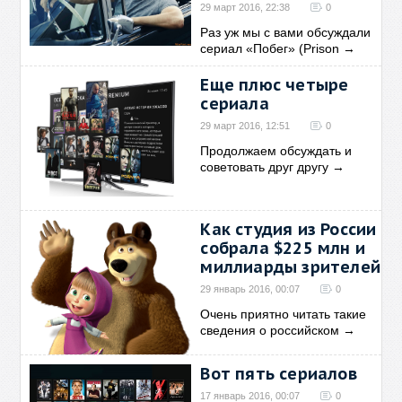
29 март 2016, 22:38
0
Раз уж мы с вами обсуждали
сериал «Побег» (Prison
→
Еще плюс четыре
сериала
29 март 2016, 12:51
0
Продолжаем обсуждать и
советовать друг другу
→
Как студия из России
собрала $225 млн и
миллиарды зрителей
29 январь 2016, 00:07
0
Очень приятно читать такие
сведения о российском
→
Вот пять сериалов
17 январь 2016, 00:07
0