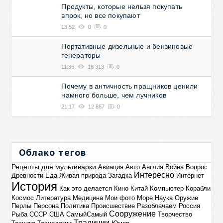
Продукты, которые нельзя покупать
впрок, но все покупают
13:52
0
0
Портативные дизельные и бензиновые
генераторы
11:36
18 313
0
Почему в античность пращников ценили
намного больше, чем лучников
21:17
12 867
0
Облако тегов
Рецепты для мультиварки
Авиация
Авто
Англия
Война
Вопрос
Интересно
Древности
Еда
Живая природа
Загадка
Интернет
История
Как это делается
Кино
Китай
Компьютер
Корабли
Космос
Литература
Медицина
Мои фото
Море
Наука
Оружие
Перлы
Персона
Политика
Происшествие
Разоблачаем
Россия
Сооружение
Рыба
СССР
США
СамыйСамый
Творчество
Традиции