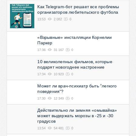
Как Telegram-бот решает все проблемы
организаторов любительского футбола
13:53
2 082
0
«Взрывные» инсталляции Корнелии
Паркер
17:36
31 167
0
10 великолепных фильмов, которые
подарят новогоднее настроение
17:34
10 923
0
Может ли врач-психиатр быть "легкого
поведения"?
17:30
12 349
0
Действительно ли зимняя «омывайка»
может выдержать морозы в -25 и -30
градусов
13:54
54 481
0