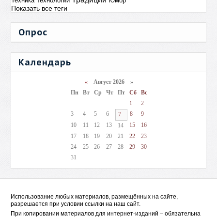
Техника
Технологии
Юмор
Показать все теги
Опрос
Календарь
«
Август 2026 »
Пн
Вт
Ср
Чт
Пт
Сб
Вс
1
2
3
4
5
6
8
9
7
10
11
12
13
15
16
14
17
18
19
20
21
22
23
24
25
26
27
28
29
30
31
Использование любых материалов, размещённых на сайте,
разрешается при условии ссылки на наш сайт.
При копировании материалов для интернет-изданий – обязательна