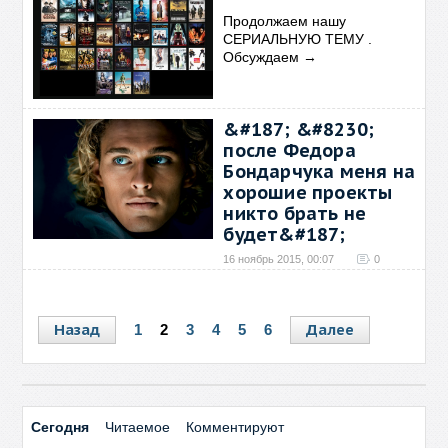
Продолжаем нашу
СЕРИАЛЬНУЮ ТЕМУ .
Обсуждаем
→
&#187; &#8230;
после Федора
Бондарчука меня на
хорошие проекты
никто брать не
будет&#187;
16 ноябрь 2015, 00:07
0
Не типичный для моего блога
пост. В свое время
→
Назад
Далее
1
2
3
4
5
6
Сегодня
Читаемое
Комментируют