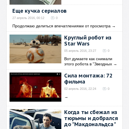
Еще кучка сериалов
27 апрель 2016, 00:12
0
Продолжаю делиться впечатлениями от просмотра
→
Круглый робот из
Star Wars
05 апрель 2016, 23:27
0
Вот думаете как снимали
этого робота в "Звездных
→
Сила монтажа: 72
фильма
02 апрель 2016, 22:24
0
→
Когда ты сбежал из
тюрьмы и добрался
до "Макдональдса"