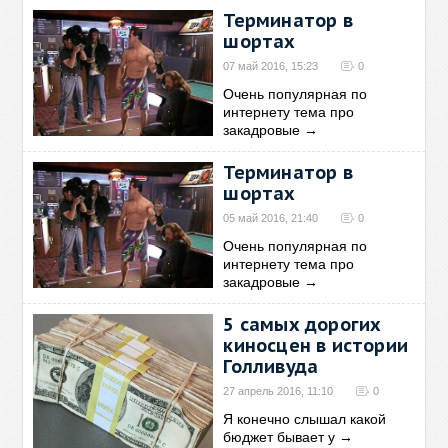
Терминатор в
шортах
07 май 2016, 15:23
0
Очень популярная по
интернету тема про
закадровые
→
Терминатор в
шортах
05 май 2016, 21:40
0
Очень популярная по
интернету тема про
закадровые
→
5 самых дорогих
киносцен в истории
Голливуда
27 апрель 2016, 11:10
0
Я конечно слышал какой
бюджет бывает у
→