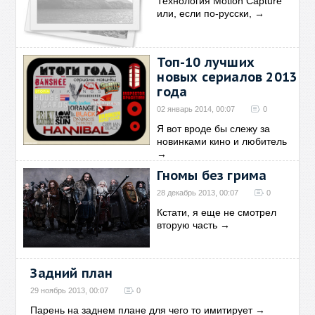
Технология Motion Capture
или, если по-русски,
→
Топ-10 лучших
новых сериалов 2013
года
02 январь 2014, 00:07
0
Я вот вроде бы слежу за
новинками кино и любитель
→
Гномы без грима
28 декабрь 2013, 00:07
0
Кстати, я еще не смотрел
вторую часть
→
Задний план
29 ноябрь 2013, 00:07
0
Парень на заднем плане для чего то имитирует
→