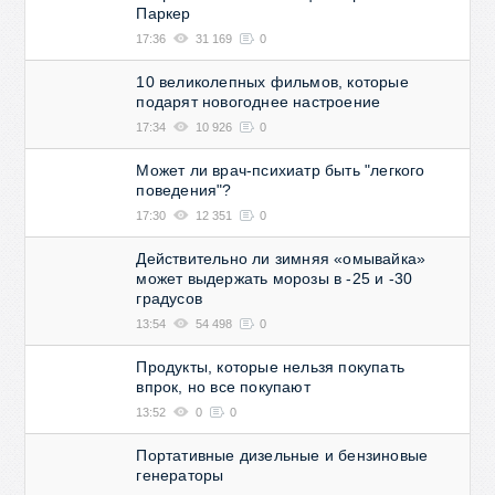
Паркер
17:36
31 169
0
10 великолепных фильмов, которые
подарят новогоднее настроение
17:34
10 926
0
Может ли врач-психиатр быть "легкого
поведения"?
17:30
12 351
0
Действительно ли зимняя «омывайка»
может выдержать морозы в -25 и -30
градусов
13:54
54 498
0
Продукты, которые нельзя покупать
впрок, но все покупают
13:52
0
0
Портативные дизельные и бензиновые
генераторы