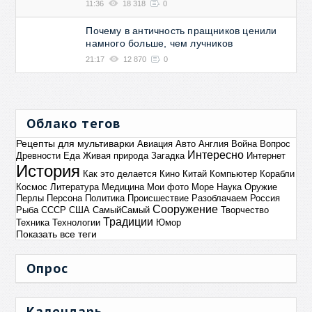
11:36
18 318
0
Почему в античность пращников ценили
намного больше, чем лучников
21:17
12 870
0
Облако тегов
Рецепты для мультиварки
Авиация
Авто
Англия
Война
Вопрос
Интересно
Древности
Еда
Живая природа
Загадка
Интернет
История
Как это делается
Кино
Китай
Компьютер
Корабли
Космос
Литература
Медицина
Мои фото
Море
Наука
Оружие
Перлы
Персона
Политика
Происшествие
Разоблачаем
Россия
Сооружение
Рыба
СССР
США
СамыйСамый
Творчество
Традиции
Техника
Технологии
Юмор
Показать все теги
Опрос
Календарь