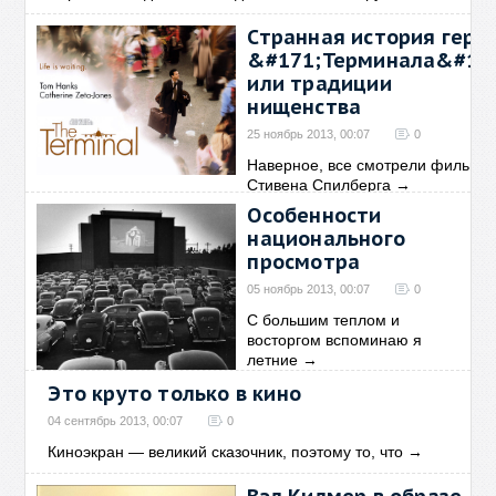
Странная история геро
&#171;Терминала&#18
или традиции
нищенства
25 ноябрь 2013, 00:07
0
Наверное, все смотрели фильм
Стивена Спилберга
→
Особенности
национального
просмотра
05 ноябрь 2013, 00:07
0
С большим теплом и
восторгом вспоминаю я
летние
→
Это круто только в кино
04 сентябрь 2013, 00:07
0
Киноэкран — великий сказочник, поэтому то, что
→