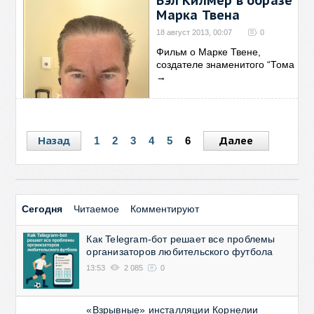
Вэл Килмер в образе
Марка Твена
18 август 2013, 00:07
0
Фильм о Марке Твене,
создателе знаменитого “Тома
→
Назад
Далее
1
2
3
4
5
6
Сегодня
Читаемое
Комментируют
Как Telegram-бот решает все проблемы
организаторов любительского футбола
13:53
2 085
0
«Взрывные» инсталляции Корнелии