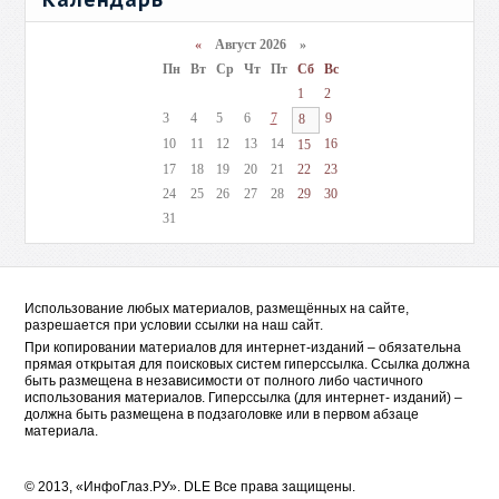
«
Август 2026 »
Пн
Вт
Ср
Чт
Пт
Сб
Вс
1
2
3
4
5
6
7
9
8
10
11
12
13
14
16
15
17
18
19
20
21
22
23
24
25
26
27
28
29
30
31
Использование любых материалов, размещённых на сайте,
разрешается при условии ссылки на наш сайт.
При копировании материалов для интернет-изданий – обязательна
прямая открытая для поисковых систем гиперссылка. Ссылка должна
быть размещена в независимости от полного либо частичного
использования материалов. Гиперссылка (для интернет- изданий) –
должна быть размещена в подзаголовке или в первом абзаце
материала.
© 2013, «ИнфоГлаз.РУ».
DLE
Все права защищены.