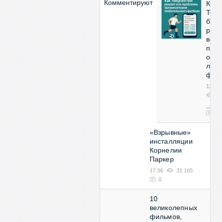
Комментируют
Как
Tele
бот
реш
все
про
орга
люби
фут
13:53
2
07
0
«Взрывные»
инсталляции
Корнелии
Паркер
17:36
31 165
0
10
великолепных
фильмов,