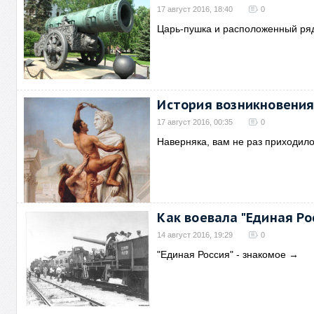
17 август 2016, 18:40
0
Царь-пушка и расположенный ря
История возникновения
17 август 2016, 00:35
0
Наверняка, вам не раз приходил
Как воевала "Единая Ро
14 август 2016, 19:29
0
"Единая Россия" - знакомое
→