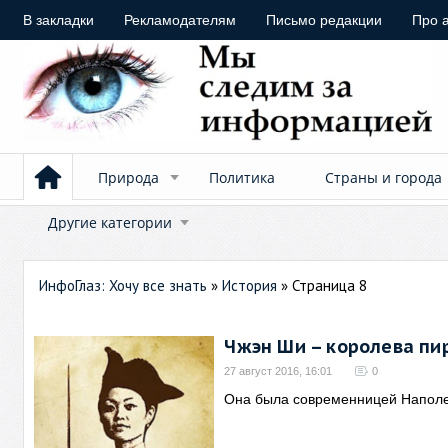
В закладки
Рекламодателям
Письмо редакции
Про 
Природа
Политика
Страны и города
Другие категории
ИнфоГлаз: Хочу все знать
»
История
» Страница 8
Чжэн Ши – королева пи
27 август 2016, 16:01
0
Она была современницей Напол