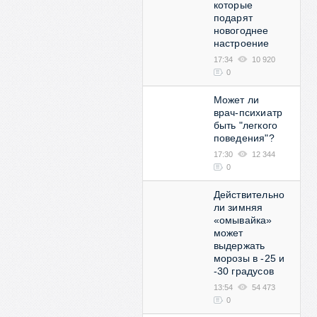
которые
подарят
новогоднее
настроение
17:34
10 920
0
Может ли
врач-психиатр
быть "легкого
поведения"?
17:30
12 344
0
Действительно
ли зимняя
«омывайка»
может
выдержать
морозы в -25 и
-30 градусов
13:54
54 473
0