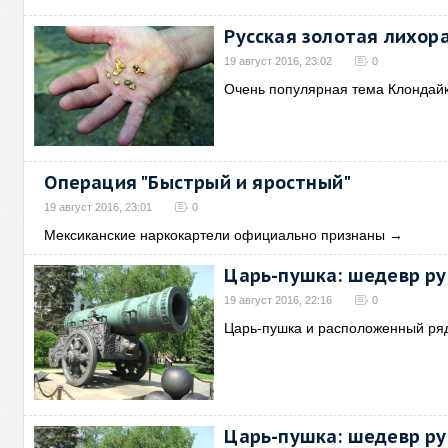
Русская золотая лихор
19 август 2016, 23:02
0
Очень популярная тема Клондайк
Операция "Быстрый и яростный"
19 август 2016, 23:01
0
Мексиканские наркокартели официально признаны
→
Царь-пушка: шедевр рус
19 август 2016, 22:16
0
Царь-пушка и расположенный ря
Царь-пушка: шедевр рус