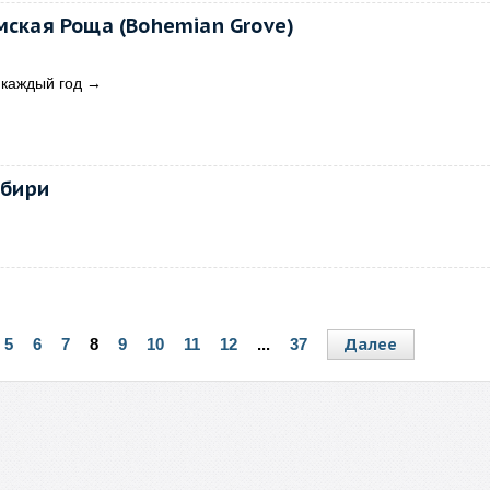
мская Роща (Bohemian Grove)
 каждый год
→
ибири
Далее
5
6
7
8
9
10
11
12
...
37