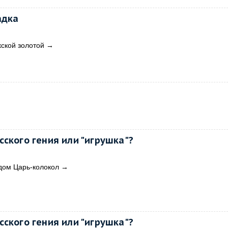
адка
ской золотой
→
ского гения или "игрушка"?
дом Царь-колокол
→
ского гения или "игрушка"?