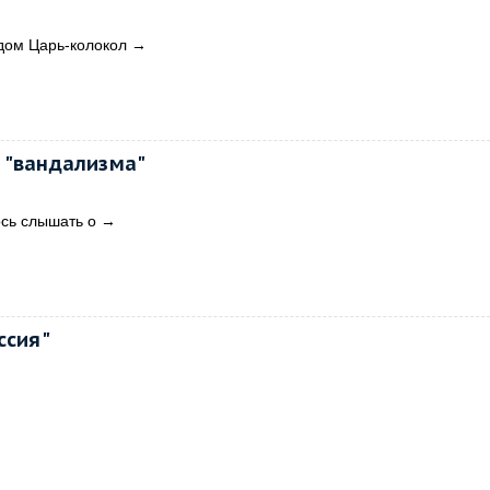
дом Царь-колокол
→
 "вандализма"
ось слышать о
→
ссия"