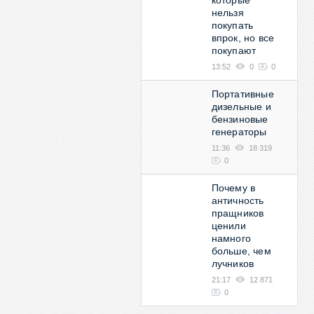
которые
нельзя
покупать
впрок, но все
покупают
13:52
0
0
Портативные
дизельные и
бензиновые
генераторы
11:36
18 319
0
Почему в
античность
пращников
ценили
намного
больше, чем
лучников
21:17
12 871
0