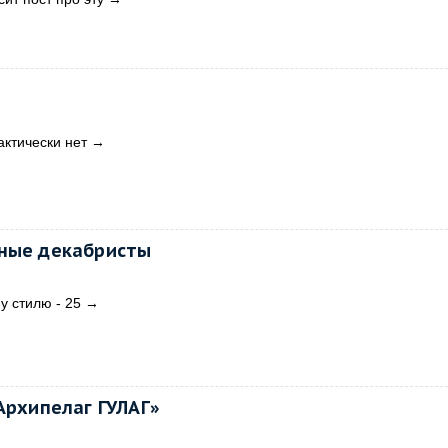
актически нет
→
нные декабристы
у стилю - 25
→
Архипелаг ГУЛАГ»