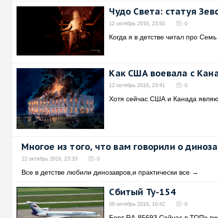
Чудо Света: статуя Зев
12 октябрь 2016, 23:50
0
Когда я в детстве читал про Семь
Как США воевала с Кан
12 октябрь 2016, 23:41
0
Хотя сейчас США и Канада явля
Многое из того, что вам говорили о диноз
12 октябрь 2016, 23:33
0
Все в детстве любили динозавров,и практически все
→
Сбитый Ту-154
08 октябрь 2016, 16:42
0
Борт RA-85693 Сейчас в ТОПе вис