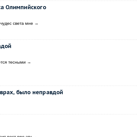
са Олимпийского
 чудес света мне
→
адой
ются тесными
→
аврах, было неправдой
ит пост про эту
→