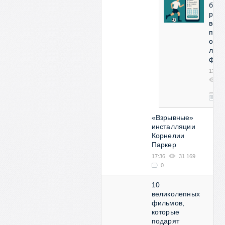
бот
реш
все
про
орга
люби
фут
13:53
2
08
0
«Взрывные»
инсталляции
Корнелии
Паркер
17:36
31 169
0
10
великолепных
фильмов,
которые
подарят