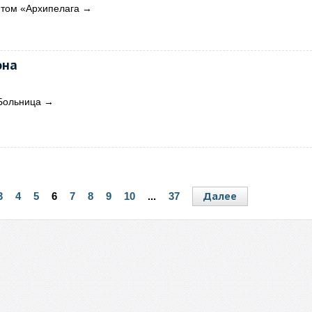
 том «Архипелага
→
она
Больница
→
Далее
3
4
5
6
7
8
9
10
...
37