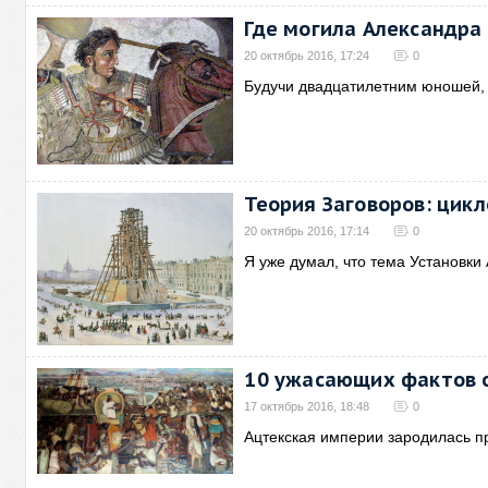
Где могила Александра
20 октябрь 2016, 17:24
0
Будучи двадцатилетним юношей,
Теория Заговоров: цик
20 октябрь 2016, 17:14
0
Я уже думал, что тема Установки
10 ужасающих фактов о
17 октябрь 2016, 18:48
0
Ацтекская империи зародилась п