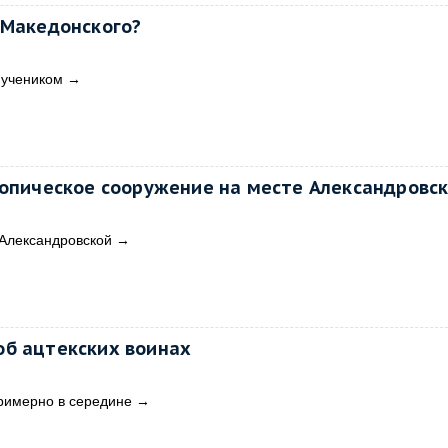
 Македонского?
 учеником
→
лопическое сооружение на месте Александровс
 Александровской
→
б ацтекских воинах
римерно в середине
→