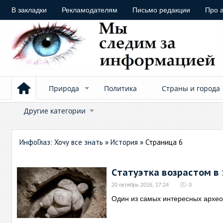
В закладки
Рекламодателям
Письмо редакции
Про 
Природа
Политика
Страны и города
Другие категории
ИнфоГлаз: Хочу все знать
»
История
» Страница 6
Статуэтка возрастом в 
20 октябрь 2016, 17:24
0
Один из самых интересных архео