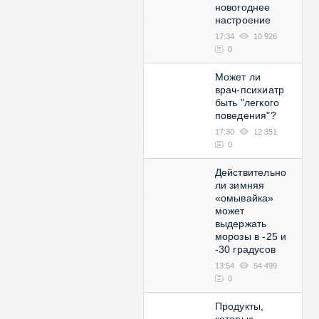
новогоднее
настроение
17:34
10 926
0
Может ли
врач-психиатр
быть "легкого
поведения"?
17:30
12 351
0
Действительно
ли зимняя
«омывайка»
может
выдержать
морозы в -25 и
-30 градусов
13:54
54 499
0
Продукты,