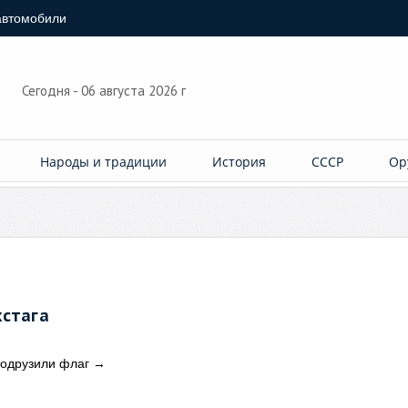
автомобили
Сегодня - 06 августа 2026 г
Народы и традиции
История
СССР
Ор
хстага
водрузили флаг
→