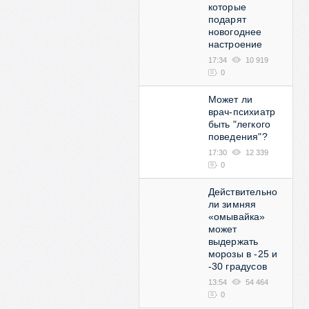
которые
подарят
новогоднее
настроение
17:34
10 919
0
Может ли
врач-психиатр
быть "легкого
поведения"?
17:30
12 339
0
Действительно
ли зимняя
«омывайка»
может
выдержать
морозы в -25 и
-30 градусов
13:54
54 464
0