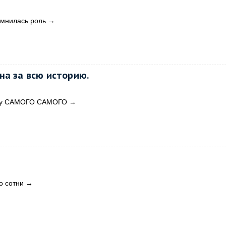
помнилась роль
→
на за всю историю.
ику САМОГО САМОГО
→
о сотни
→