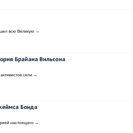
рошел всю Великую
→
тория Брайана Вильсона
 активистов сели
→
жеймса Бонда
орией настоящего
→