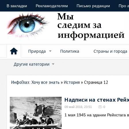
В закладки
Рекламодателям
Письмо редакции
Про 
Природа
Политика
Страны и города
Другие категории
ИнфоГлаз: Хочу все знать
»
История
» Страница 12
Надписи на стенах Рей
09 май 2016, 23:51
0
1 мая 1945 на здании Рейхстага 