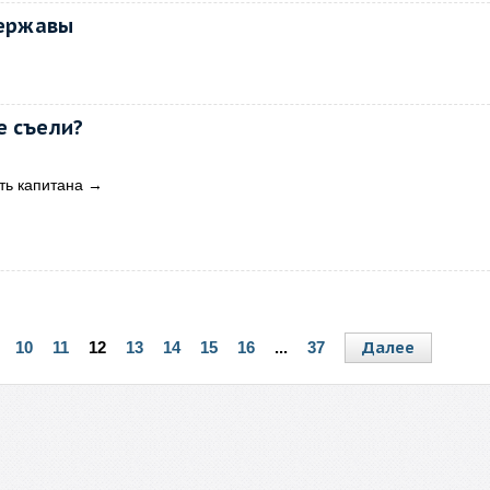
державы
е съели?
ть капитана
→
Далее
10
11
12
13
14
15
16
...
37