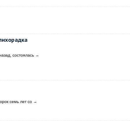
лихорадка
назад, состоялась
→
орок семь лет со
→