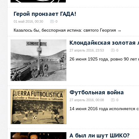
Герой пронзает ГАДА!
01 май 2016, 00:30
0
Казалось бы, бесспорная истина: святого Георгия
→
Клондайкская золотая 
27 апрель 2016, 23:53
0
26 июня 1925 года, ровно 90 лет 
Футбольная война
27 апрель 2016, 00:08
0
14 июня 2016 года исполняется с
А был ли шут ШИКО?