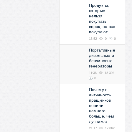
Продукты,
которые
нельзя
покупать
впрок, но все
покупают
13:52
0
0
Портативные
дизельные и
бензиновые
генераторы
11:36
18 304
0
Почему в
античность
пращников
ценили
намного
больше, чем
лучников
21:17
12 862