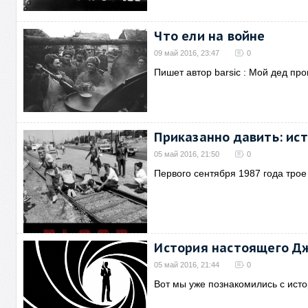
Что ели на войне
09 май 2016, 23:47
0
Пишет автор barsic : Мой дед п
Приказанно давить: ис
05 май 2016, 21:50
0
Первого сентября 1987 года трое
История настоящего Д
05 май 2016, 21:44
0
Вот мы уже познакомились с ист