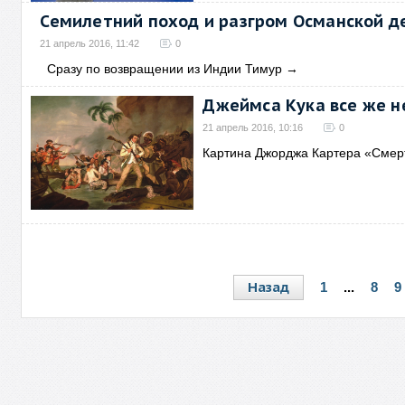
Семилетний поход и разгром Османской 
21 апрель 2016, 11:42
0
Сразу по возвращении из Индии Тимур
→
Джеймса Кука все же н
21 апрель 2016, 10:16
0
Картина Джорджа Картера «Смер
Назад
1
...
8
9