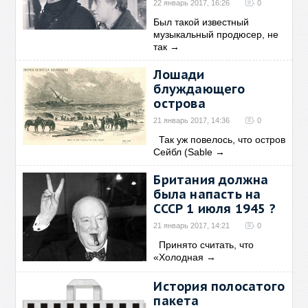
22 январь 2017, 16:26
0
Был такой известный
музыкальный продюсер, не
так
→
Лошади
блуждающего
острова
21 январь 2017, 14:36
0
Так уж повелось, что остров
Сейбл (Sable
→
Британия должна
была напасть на
СССР 1 июля 1945 ?
21 январь 2017, 14:21
0
Принято считать, что
«Холодная
→
История полосатого
пакета