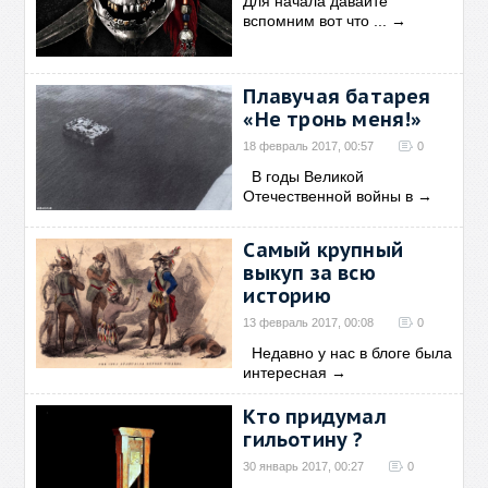
Для начала давайте
вспомним вот что ...
→
Плавучая батарея
«Не тронь меня!»
18 февраль 2017, 00:57
0
В годы Великой
Отечественной войны в
→
Самый крупный
выкуп за всю
историю
13 февраль 2017, 00:08
0
Недавно у нас в блоге была
интересная
→
Кто придумал
гильотину ?
30 январь 2017, 00:27
0