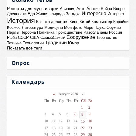
Рецепты для мультиварки
Авиация
Авто
Англия
Война
Вопрос
Интересно
Древности
Еда
Живая природа
Загадка
Интернет
История
Как это делается
Кино
Китай
Компьютер
Корабли
Космос
Литература
Медицина
Мои фото
Море
Наука
Оружие
Перлы
Персона
Политика
Происшествие
Разоблачаем
Россия
Сооружение
Рыба
СССР
США
СамыйСамый
Творчество
Традиции
Техника
Технологии
Юмор
Показать все теги
Опрос
Календарь
«
Август 2026 »
Пн
Вт
Ср
Чт
Пт
Сб
Вс
1
2
3
4
5
6
7
9
8
10
11
12
13
14
16
15
17
18
19
20
21
22
23
24
25
26
27
28
29
30