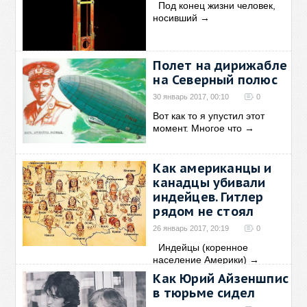
Под конец жизни человек,
носивший
→
Полет на дирижабле
на Северный полюс
30 январь 2017, 00:10
0
Вот как то я упустил этот
момент. Многое что
→
Как американцы и
канадцы убивали
индейцев. Гитлер
рядом не стоял
26 январь 2017, 20:19
0
Индейцы (коренное
население Америки)
→
Как Юрий Айзеншпис
в тюрьме сидел