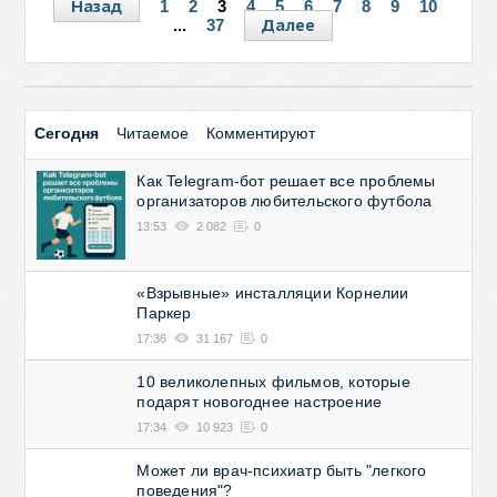
Назад
1
2
3
4
5
6
7
8
9
10
Далее
...
37
Сегодня
Читаемое
Комментируют
Как Telegram-бот решает все проблемы
организаторов любительского футбола
13:53
2 082
0
«Взрывные» инсталляции Корнелии
Паркер
17:36
31 167
0
10 великолепных фильмов, которые
подарят новогоднее настроение
17:34
10 923
0
Может ли врач-психиатр быть "легкого
поведения"?