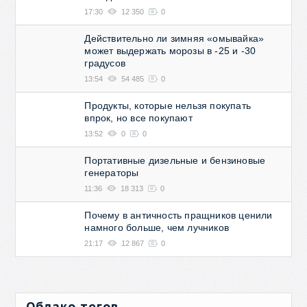
17:30
12 350
0
Действительно ли зимняя «омывайка»
может выдержать морозы в -25 и -30
градусов
13:54
54 485
0
Продукты, которые нельзя покупать
впрок, но все покупают
13:52
0
0
Портативные дизельные и бензиновые
генераторы
11:36
18 313
0
Почему в античность пращников ценили
намного больше, чем лучников
21:17
12 867
0
Облако тегов