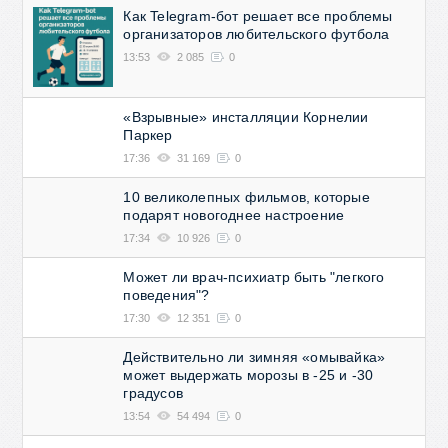
Как Telegram-бот решает все проблемы
организаторов любительского футбола
13:53
2 085
0
«Взрывные» инсталляции Корнелии
Паркер
17:36
31 169
0
10 великолепных фильмов, которые
подарят новогоднее настроение
17:34
10 926
0
Может ли врач-психиатр быть "легкого
поведения"?
17:30
12 351
0
Действительно ли зимняя «омывайка»
может выдержать морозы в -25 и -30
градусов
13:54
54 494
0