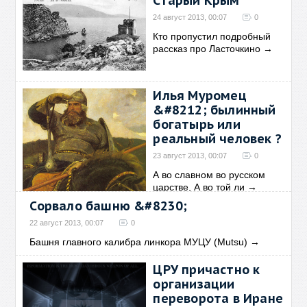
Старый Крым
24 август 2013, 00:07
0
Кто пропустил подробный
рассказ про Ласточкино
→
Илья Муромец
&#8212; былинный
богатырь или
реальный человек ?
23 август 2013, 00:07
0
А во славном во русском
царстве, А во той ли
→
Сорвало башню &#8230;
22 август 2013, 00:07
0
Башня главного калибра линкора МУЦУ (Mutsu)
→
ЦРУ причастно к
организации
переворота в Иране