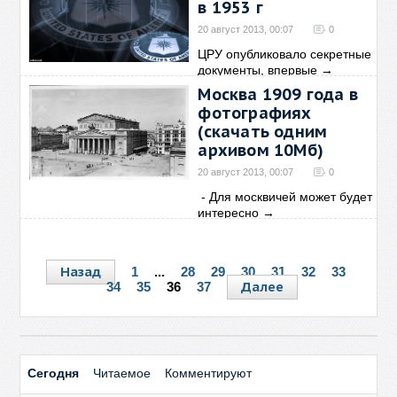
в 1953 г
20 август 2013, 00:07
0
ЦРУ опубликовало секретные
документы, впервые
→
Москва 1909 года в
фотографиях
(скачать одним
архивом 10Мб)
20 август 2013, 00:07
0
- Для москвичей может будет
интересно
→
Назад
1
...
28
29
30
31
32
33
Далее
34
35
36
37
Сегодня
Читаемое
Комментируют