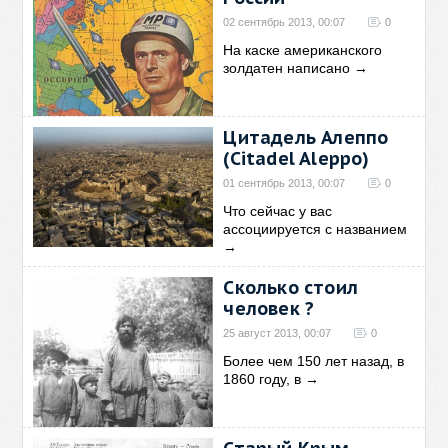
02 сентябрь 2013, 00:07
0
На каске американского
золдатен написано
→
Цитадель Алеппо
(Citadel Aleppo)
01 сентябрь 2013, 00:07
0
Что сейчас у вас
ассоциируется с названием
→
Сколько стоил
человек ?
25 август 2013, 00:07
0
Более чем 150 лет назад, в
1860 году, в
→