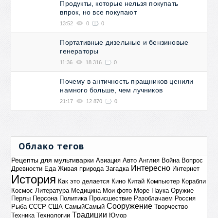
Продукты, которые нельзя покупать
впрок, но все покупают
13:52
0
0
Портативные дизельные и бензиновые
генераторы
11:36
18 316
0
Почему в античность пращников ценили
намного больше, чем лучников
21:17
12 870
0
Облако тегов
Рецепты для мультиварки
Авиация
Авто
Англия
Война
Вопрос
Интересно
Древности
Еда
Живая природа
Загадка
Интернет
История
Как это делается
Кино
Китай
Компьютер
Корабли
Космос
Литература
Медицина
Мои фото
Море
Наука
Оружие
Перлы
Персона
Политика
Происшествие
Разоблачаем
Россия
Сооружение
Рыба
СССР
США
СамыйСамый
Творчество
Традиции
Техника
Технологии
Юмор