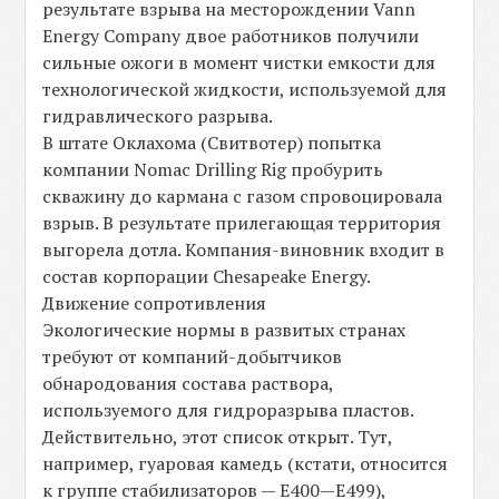
результате взрыва на месторождении Vann
Energy Company двое работников получили
сильные ожоги в момент чистки емкости для
технологической жидкости, используемой для
гидравлического разрыва.
В штате Оклахома (Свитвотер) попытка
компании Nomac Drilling Rig пробурить
скважину до кармана с газом спровоцировала
взрыв. В результате прилегающая территория
выгорела дотла. Компания-виновник входит в
состав корпорации Chesapeake Energy.
Движение сопротивления
Экологические нормы в развитых странах
требуют от компаний-добытчиков
обнародования состава раствора,
используемого для гидроразрыва пластов.
Действительно, этот список открыт. Тут,
например, гуаровая камедь (кстати, относится
к группе стабилизаторов — Е400—Е499),