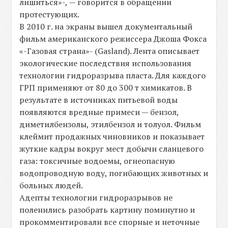
лишиться»-, — говорится в обращении
протестующих.
В 2010 г. на экраны вышел документальный
фильм американского режиссера Джоша Фокса
«-Газовая страна»- (Gasland). Лента описывает
экологические последствия использования
технологии гидроразрыва пласта. Для каждого
ГРП применяют от 80 до 300 т химикатов. В
результате в источниках питьевой воды
появляются вредные примеси — бензол,
диметилбензолы, этилбензол и толуол. Фильм
клеймит продажных чиновников и показывает
жуткие кадры вокруг мест добычи сланцевого
газа: токсичные водоемы, огнеопасную
водопроводную воду, погибающих животных и
больных людей.
Адепты технологии гидроразрывов не
поленились разобрать картину поминутно и
прокомментировали все спорные и неточные