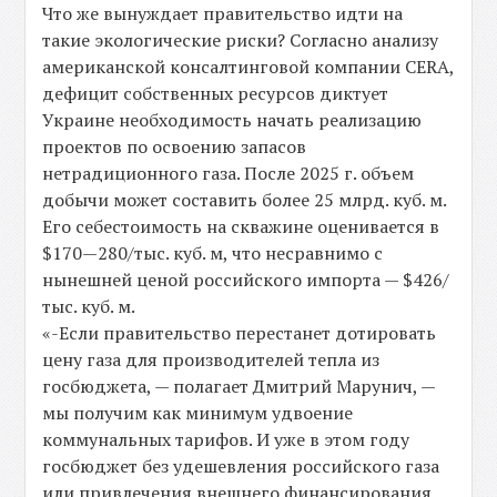
Что же вынуждает правительство идти на
такие экологические риски? Согласно анализу
американской консалтинговой компании CERA,
дефицит собственных ресурсов диктует
Украине необходимость начать реализацию
проектов по освоению запасов
нетрадиционного газа. После 2025 г. объем
добычи может составить более 25 млрд. куб. м.
Его себестоимость на скважине оценивается в
$170—280/тыс. куб. м, что несравнимо с
нынешней ценой российского импорта — $426/
тыс. куб. м.
«-Если правительство перестанет дотировать
цену газа для производителей тепла из
госбюджета, — полагает Дмитрий Марунич, —
мы получим как минимум удвоение
коммунальных тарифов. И уже в этом году
госбюджет без удешевления российского газа
или привлечения внешнего финансирования