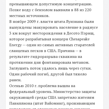
превышающем допустимую концентрацию.
Позже воду с бензолом выявили в 88 из 220
местных источников.
В ноябре 2009 г. власти штата Луизиана были
вынуждены эвакуировать население в радиусе
3 км вокруг месторождения в Десото Пэриш,
которое разрабатывал концерн Chesapeake
Energy — один из самых активных старателей
сланцевых песков в США. Причина — в
результате гидроразрыва скважина на
протяжении дня фонтанировала метаном.
Заглушить поток удалось лишь через сутки.
Один рабочий погиб, другой был тяжело
ранен.
Осенью 2010 г. проблема вышла на
федеральный уровень. Министерство защиты
окружающей среды США запретило жителям
Павиллиона (штат Вайоминг), проживающим
неподалеку от сланцевых газовых скважин,