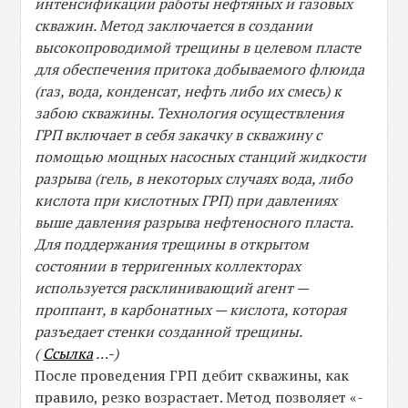
интенсификации работы нефтяных и газовых
скважин. Метод заключается в создании
высокопроводимой трещины в целевом пласте
для обеспечения притока добываемого флюида
(газ, вода, конденсат, нефть либо их смесь) к
забою скважины. Технология осуществления
ГРП включает в себя закачку в скважину с
помощью мощных насосных станций жидкости
разрыва (гель, в некоторых случаях вода, либо
кислота при кислотных ГРП) при давлениях
выше давления разрыва нефтеносного пласта.
Для поддержания трещины в открытом
состоянии в терригенных коллекторах
используется расклинивающий агент —
проппант, в карбонатных — кислота, которая
разъедает стенки созданной трещины.
(
Ссылка
…-)
После проведения ГРП дебит скважины, как
правило, резко возрастает. Метод позволяет «-