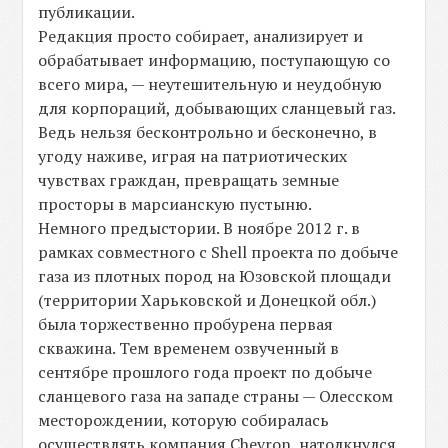
публикации.
Редакция просто собирает, анализирует и
обрабатывает информацию, поступающую со
всего мира, — неутешительную и неудобную
для корпораций, добывающих сланцевый газ.
Ведь нельзя бесконтрольно и бесконечно, в
угоду наживе, играя на патриотических
чувствах граждан, превращать земные
просторы в марсианскую пустыню.
Немного предыстории. В ноябре 2012 г. в
рамках совместного с Shell проекта по добыче
газа из плотных пород на Юзовской площади
(территории Харьковской и Донецкой обл.)
была торжественно пробурена первая
скважина. Тем временем озвученный в
сентябре прошлого года проект по добыче
сланцевого газа на западе страны — Олесском
месторождении, которую собиралась
осуществлять компания Chevron, натолкнулся