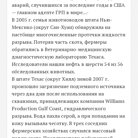
аварий, случившихся за последние годы в США
— главном адепте ГРП в мире…-
В 2005 г. семья животноводов штата Нью-
Мексико (округ Сан-Хуан) обнаружила на
пастбище многочисленные протечки жидкости
разрыва. Потеряв часть скота, фермеры
обратились в Ветеринарно-медицинскую
диагностическую лабораторию Техаса.
Исследователи нашли нефть в шерсти 54 из 56
обследованных животных.
В штате Техас (округ Хилл) зимой 2007 г.
произошло загрязнение подземного источника
через два дня после использования на
скважинах, принадлежащих компании Williams
Production Gulf Coast, гидравлического
разрыва. Вода пахла серой, а при попадании на
кожу вызывала чесотку. В трех соседних
фермерских хозяйствах случился массовый
падеж скота. Представители добывающей