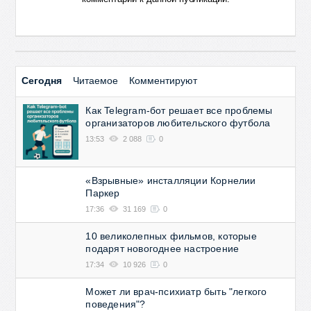
Сегодня
Читаемое
Комментируют
Как Telegram-бот решает все проблемы
организаторов любительского футбола
13:53
2 088
0
«Взрывные» инсталляции Корнелии
Паркер
17:36
31 169
0
10 великолепных фильмов, которые
подарят новогоднее настроение
17:34
10 926
0
Может ли врач-психиатр быть "легкого
поведения"?