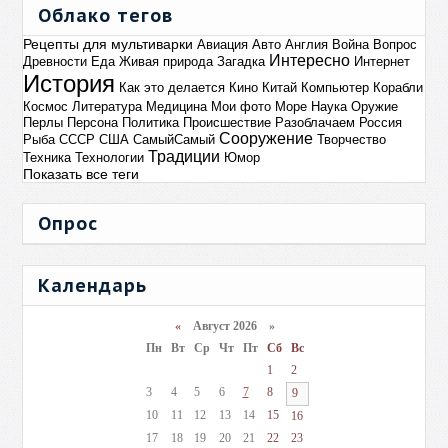
Облако тегов
Рецепты для мультиварки
Авиация
Авто
Англия
Война
Вопрос
Интересно
Древности
Еда
Живая природа
Загадка
Интернет
История
Как это делается
Кино
Китай
Компьютер
Корабли
Космос
Литература
Медицина
Мои фото
Море
Наука
Оружие
Перлы
Персона
Политика
Происшествие
Разоблачаем
Россия
Сооружение
Рыба
СССР
США
СамыйСамый
Творчество
Традиции
Техника
Технологии
Юмор
Показать все теги
Опрос
Календарь
«
Август 2026 »
Пн
Вт
Ср
Чт
Пт
Сб
Вс
1
2
3
4
5
6
7
8
9
10
11
12
13
14
15
16
17
18
19
20
21
22
23