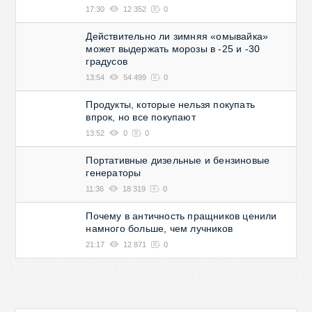
17:30
12 352
0
Действительно ли зимняя «омывайка»
может выдержать морозы в -25 и -30
градусов
13:54
54 499
0
Продукты, которые нельзя покупать
впрок, но все покупают
13:52
0
0
Портативные дизельные и бензиновые
генераторы
11:36
18 319
0
Почему в античность пращников ценили
намного больше, чем лучников
21:17
12 871
0