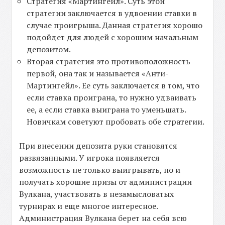
Стратегия «Мартингейл». Суть этой
стратегии заключается в удвоении ставки в
случае проигрыша. Данная стратегия хорошо
подойдет для людей с хорошим начальным
депозитом.
Вторая стратегия это противоположность
первой, она так и называется «Анти-
Мартингейл». Ее суть заключается в том, что
если ставка проиграна, то нужно удваивать
ее, а если ставка выиграна то уменьшать.
Новичкам советуют пробовать обе стратегии.
При внесении депозита руки становятся
развязанными. У игрока появляется
возможность не только выигрывать, но и
получать хорошие призы от администрации
Вулкана, участвовать в незамысловатых
турнирах и еще многое интересное.
Администрация Вулкана берет на себя всю