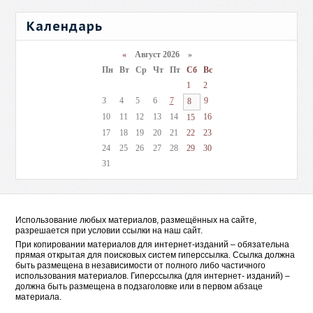
Календарь
«
Август 2026 »
Пн
Вт
Ср
Чт
Пт
Сб
Вс
1
2
3
4
5
6
7
9
8
10
11
12
13
14
16
15
17
18
19
20
21
22
23
24
25
26
27
28
29
30
31
Использование любых материалов, размещённых на сайте,
разрешается при условии ссылки на наш сайт.
При копировании материалов для интернет-изданий – обязательна
прямая открытая для поисковых систем гиперссылка. Ссылка должна
быть размещена в независимости от полного либо частичного
использования материалов. Гиперссылка (для интернет- изданий) –
должна быть размещена в подзаголовке или в первом абзаце
материала.