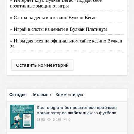
позитивные эмоции от игры
» Слоты на деньги в казино Вулкан Вегас
» Играй в слоты на деньги в Вулкан Платинум
» Игры для всех на официальном сайте казино Вулкан
24
Оставить комментарий
Сегодня
Читаемое
Комментируют
Как Telegram-бот решает все проблемы
организаторов любительского футбола
13:53
2 085
0