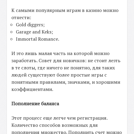
К самыми популярным играм в казино можно
отнести:
Gold diggers;
Garage and Keks;
Immortal Romance.
И это лишь малая часть на которой можно
заработать. Совет для новичков: не стоит лезть
в те слоты, где ничего не понятно, для таких
людей существуют более простые игры с
понятными правилами, значками, и хорошими
коэффициентами.
Пополнение баланса
Этот процесс еще легче чем регистрация.
Количество способов возможных для
пополнения множество. Пополнить счет можно