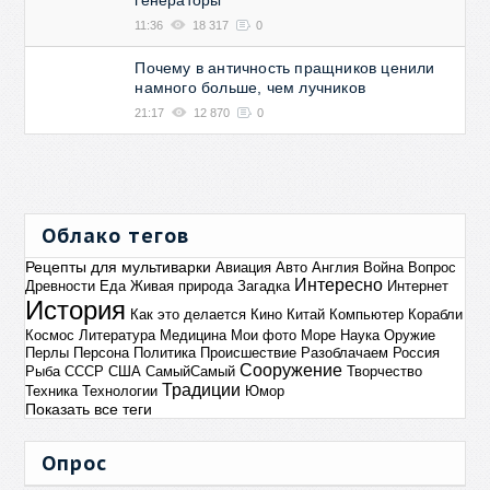
11:36
18 317
0
Почему в античность пращников ценили
намного больше, чем лучников
21:17
12 870
0
Облако тегов
Рецепты для мультиварки
Авиация
Авто
Англия
Война
Вопрос
Интересно
Древности
Еда
Живая природа
Загадка
Интернет
История
Как это делается
Кино
Китай
Компьютер
Корабли
Космос
Литература
Медицина
Мои фото
Море
Наука
Оружие
Перлы
Персона
Политика
Происшествие
Разоблачаем
Россия
Сооружение
Рыба
СССР
США
СамыйСамый
Творчество
Традиции
Техника
Технологии
Юмор
Показать все теги
Опрос