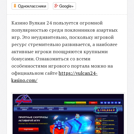
Одноклассники
Google+
Казино Вулкан 24 пользуется огромной
популярностью среди поклонников азартных
игр. Это неудивительно, поскольку игровой
ресурс стремительно развивается, а наиболее
активные игроки поощряются крупными
бонусами. Ознакомиться со всеми
особенностями игрового портала можно на
официальном сайте
https://vulcan24-
kasino.com/