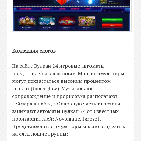
Коллекция слотов
На сайте Вулкан 24 игровые автоматы
представлены в изобилии. Многие эмуляторы
могут похвастаться высоким процентом
выплат (более 95%). Музыкальное
сопровождение и прорисовка располагают
геймера к победе. Основную часть игротеки
занимают автоматы Вулкан 24 от известных
производителей: Novomatic, Igrosoft.
Представленные эмуляторы можно разделить
на следующие группы: