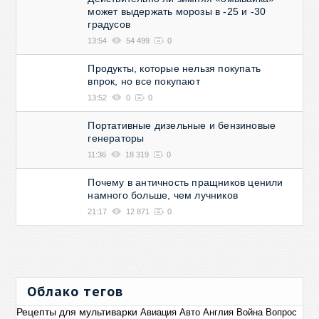
может выдержать морозы в -25 и -30
градусов
13:54
54 499
0
Продукты, которые нельзя покупать
впрок, но все покупают
13:52
0
0
Портативные дизельные и бензиновые
генераторы
11:36
18 319
0
Почему в античность пращников ценили
намного больше, чем лучников
21:17
12 871
0
Облако тегов
Рецепты для мультиварки
Авиация
Авто
Англия
Война
Вопрос