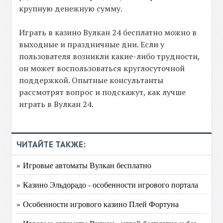
крупную денежную сумму.
Играть в казино Вулкан 24 бесплатно можно в
выходные и праздничные дни. Если у
пользователя возникли какие-либо трудности,
он может воспользоваться круглосуточной
поддержкой. Опытные консультанты
рассмотрят вопрос и подскажут, как лучше
играть в Вулкан 24.
ЧИТАЙТЕ ТАКЖЕ:
» Игровые автоматы Вулкан бесплатно
» Казино Эльдорадо - особенности игрового портала
» Особенности игрового казино Плей Фортуна