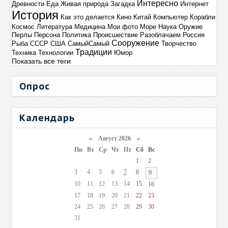
Интересно
Древности
Еда
Живая природа
Загадка
Интернет
История
Как это делается
Кино
Китай
Компьютер
Корабли
Космос
Литература
Медицина
Мои фото
Море
Наука
Оружие
Перлы
Персона
Политика
Происшествие
Разоблачаем
Россия
Сооружение
Рыба
СССР
США
СамыйСамый
Творчество
Традиции
Техника
Технологии
Юмор
Показать все теги
Опрос
Календарь
«
Август 2026 »
Пн
Вт
Ср
Чт
Пт
Сб
Вс
1
2
3
4
5
6
7
8
9
10
11
12
13
14
15
16
17
18
19
20
21
22
23
24
25
26
27
28
29
30
31