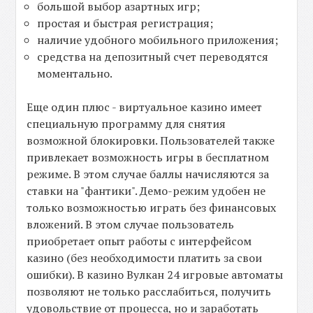
большой выбор азартных игр;
простая и быстрая регистрация;
наличие удобного мобильного приложения;
средства на депозитный счет переводятся
моментально.
Еще один плюс - виртуальное казино имеет
специальную программу для снятия
возможной блокировки. Пользователей также
привлекает возможность игры в бесплатном
режиме. В этом случае баллы начисляются за
ставки на "фантики". Демо-режим удобен не
только возможностью играть без финансовых
вложений. В этом случае пользователь
приобретает опыт работы с интерфейсом
казино (без необходимости платить за свои
ошибки). В казино Вулкан 24 игровые автоматы
позволяют не только расслабиться, получить
удовольствие от процесса, но и заработать