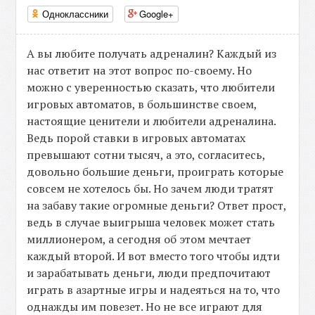
Одноклассники
Google+
А вы любите получать адреналин? Каждый из
нас ответит на этот вопрос по-своему. Но
можно с уверенностью сказать, что любители
игровых автоматов, в большинстве своем,
настоящие ценители и любители адреналина.
Ведь порой ставки в игровых автоматах
превышают сотни тысяч, а это, согласитесь,
довольно большие деньги, проиграть которые
совсем не хотелось бы. Но зачем люди тратят
на забаву такие огромные деньги? Ответ прост,
ведь в случае выигрыша человек может стать
миллионером, а сегодня об этом мечтает
каждый второй. И вот вместо того чтобы идти
и зарабатывать деньги, люди предпочитают
играть в азартные игры и надеяться на то, что
однажды им повезет. Но не все играют для