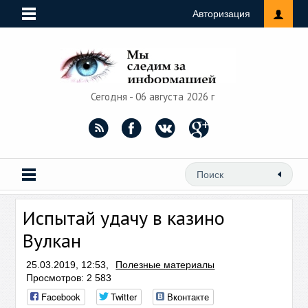
Авторизация
Сегодня - 06 августа 2026 г
Испытай удачу в казино
Вулкан
25.03.2019, 12:53,
Полезные материалы
Просмотров: 2 583
Facebook
Twitter
Вконтакте