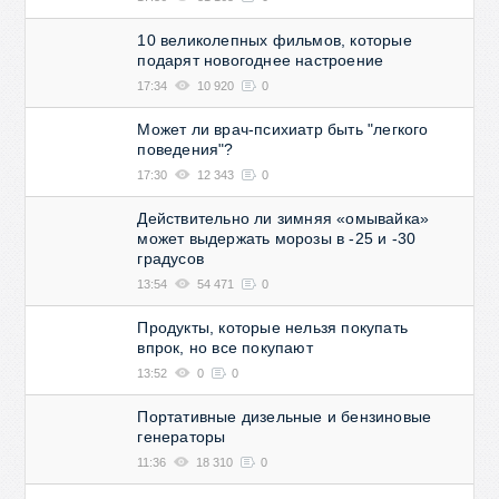
10 великолепных фильмов, которые
подарят новогоднее настроение
17:34
10 920
0
Может ли врач-психиатр быть "легкого
поведения"?
17:30
12 343
0
Действительно ли зимняя «омывайка»
может выдержать морозы в -25 и -30
градусов
13:54
54 471
0
Продукты, которые нельзя покупать
впрок, но все покупают
13:52
0
0
Портативные дизельные и бензиновые
генераторы
11:36
18 310
0