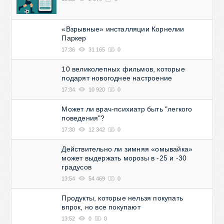
«Взрывные» инсталляции Корнелии
Паркер
17:36
31 165
0
10 великолепных фильмов, которые
подарят новогоднее настроение
17:34
10 920
0
Может ли врач-психиатр быть "легкого
поведения"?
17:30
12 342
0
Действительно ли зимняя «омывайка»
может выдержать морозы в -25 и -30
градусов
13:54
54 469
0
Продукты, которые нельзя покупать
впрок, но все покупают
13:52
0
0