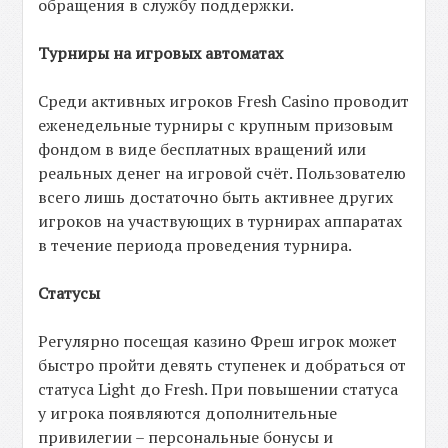
обращения в службу поддержки.
Турниры на игровых автоматах
Среди активных игроков Fresh Casino проводит
еженедельные турниры с крупным призовым
фондом в виде бесплатных вращений или
реальных денег на игровой счёт. Пользователю
всего лишь достаточно быть активнее других
игроков на участвующих в турнирах аппаратах
в течение периода проведения турнира.
Статусы
Регулярно посещая казино Фреш игрок может
быстро пройти девять ступенек и добраться от
статуса Light до Fresh. При повышении статуса
у игрока появляются дополнительные
привилегии – персональные бонусы и