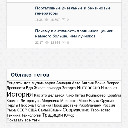
Портативные дизельные и бензиновые
генераторы
11:36
18 307
0
Почему в античность пращников ценили
намного больше, чем лучников
21:17
12 864
0
Облако тегов
Рецепты для мультиварки
Авиация
Авто
Англия
Война
Вопрос
Интересно
Древности
Еда
Живая природа
Загадка
Интернет
История
Как это делается
Кино
Китай
Компьютер
Корабли
Космос
Литература
Медицина
Мои фото
Море
Наука
Оружие
Перлы
Персона
Политика
Происшествие
Разоблачаем
Россия
Сооружение
Рыба
СССР
США
СамыйСамый
Творчество
Традиции
Техника
Технологии
Юмор
Показать все теги