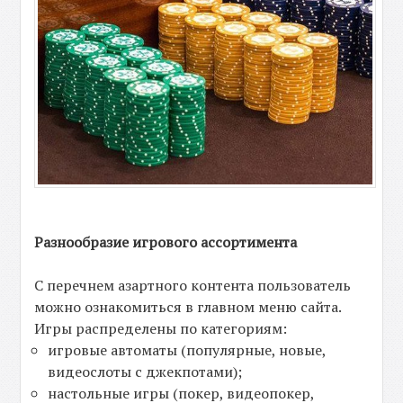
Разнообразие игрового ассортимента
С перечнем азартного контента пользователь
можно ознакомиться в главном меню сайта.
Игры распределены по категориям:
игровые автоматы (популярные, новые,
видеослоты с джекпотами);
настольные игры (покер, видеопокер,