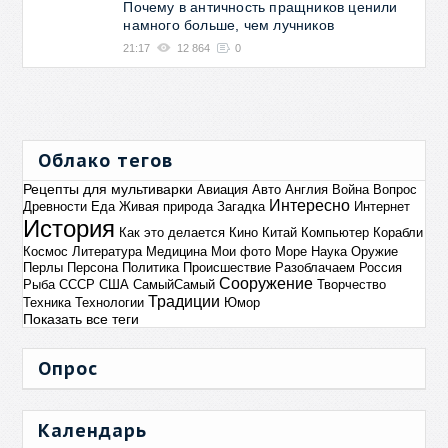
Почему в античность пращников ценили
намного больше, чем лучников
21:17
12 864
0
Облако тегов
Рецепты для мультиварки
Авиация
Авто
Англия
Война
Вопрос
Интересно
Древности
Еда
Живая природа
Загадка
Интернет
История
Как это делается
Кино
Китай
Компьютер
Корабли
Космос
Литература
Медицина
Мои фото
Море
Наука
Оружие
Перлы
Персона
Политика
Происшествие
Разоблачаем
Россия
Сооружение
Рыба
СССР
США
СамыйСамый
Творчество
Традиции
Техника
Технологии
Юмор
Показать все теги
Опрос
Календарь