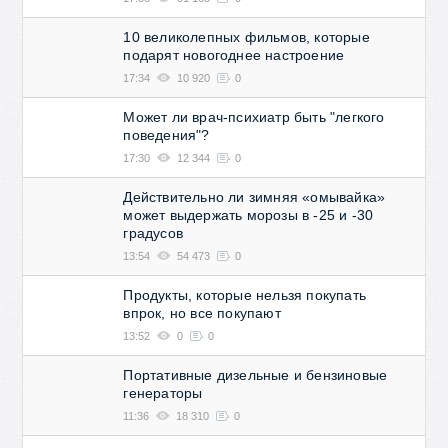
10 великолепных фильмов, которые
подарят новогоднее настроение
17:34
10 920
0
Может ли врач-психиатр быть "легкого
поведения"?
17:30
12 344
0
Действительно ли зимняя «омывайка»
может выдержать морозы в -25 и -30
градусов
13:54
54 473
0
Продукты, которые нельзя покупать
впрок, но все покупают
13:52
0
0
Портативные дизельные и бензиновые
генераторы
11:36
18 310
0