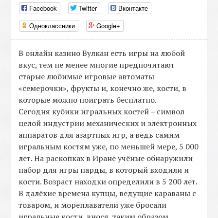
Facebook
Twitter
Вконтакте
Одноклассники
Google+
В онлайн казино Вулкан есть игры на любой
вкус, тем не менее многие предпочитают
старые любимые игровые автоматы
«семерочки», фрукты и, конечно же, кости, в
которые можно поиграть бесплатно.
Сегодня кубики игральных костей – символ
целой индустрии механических и электронных
аппаратов для азартных игр, а ведь самим
игральным костям уже, по меньшей мере, 5 000
лет. На раскопках в Иране учёные обнаружили
набор для игры нарды, в который входили и
кости. Возраст находки определили в 5 200 лет.
В далёкие времена купцы, ведущие караваны с
товаром, и мореплаватели уже бросали
игральные кости, внося, таким образом,