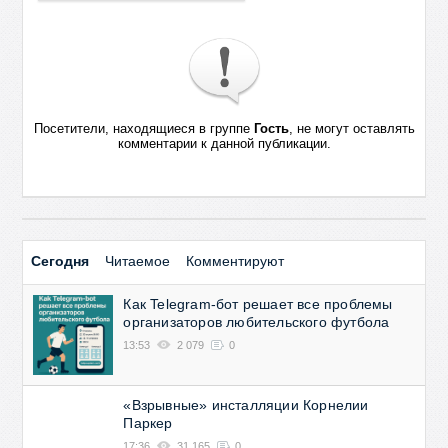
Посетители, находящиеся в группе
Гость
, не могут оставлять
комментарии к данной публикации.
Сегодня
Читаемое
Комментируют
Как Telegram-бот решает все проблемы
организаторов любительского футбола
13:53
2 079
0
«Взрывные» инсталляции Корнелии
Паркер
17:36
31 165
0