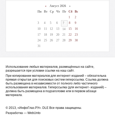
«
Август 2026 »
Пн
Вт
Ср
Чт
Пт
Сб
Вс
1
2
3
4
5
6
8
9
7
10
11
12
13
15
16
14
17
18
19
20
21
22
23
24
25
26
27
28
29
30
31
Использование любых материалов, размещённых на сайте,
разрешается при условии ссылки на наш сайт.
При копировании материалов для интернет-изданий – обязательна
прямая открытая для поисковых систем гиперссылка. Ссылка должна
быть размещена в независимости от полного либо частичного
использования материалов. Гиперссылка (для интернет- изданий) –
должна быть размещена в подзаголовке или в первом абзаце
материала.
© 2013, «ИнфоГлаз.РУ».
DLE
Все права защищены.
Разработка —
WebUnto