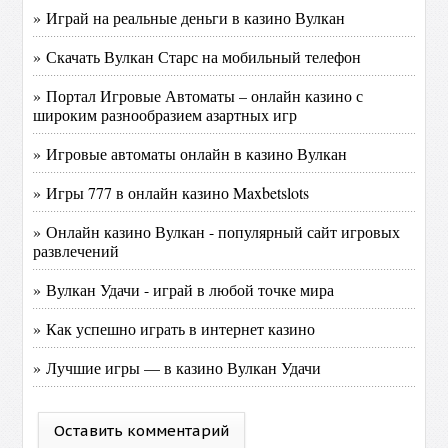
» Играй на реальные деньги в казино Вулкан
» Скачать Вулкан Старс на мобильный телефон
» Портал Игровые Автоматы – онлайн казино с
широким разнообразием азартных игр
» Игровые автоматы онлайн в казино Вулкан
» Игры 777 в онлайн казино Maxbetslots
» Онлайн казино Вулкан - популярный сайт игровых
развлечений
» Вулкан Удачи - играй в любой точке мира
» Как успешно играть в интернет казино
» Лучшие игры — в казино Вулкан Удачи
Оставить комментарий