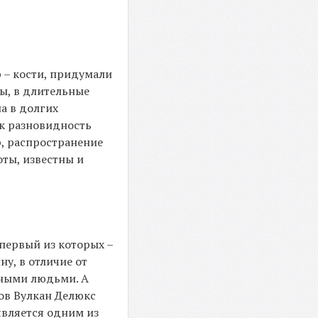
р – кости, придумали
ды, в длительные
а в долгих
ак разновидность
р, распространение
оты, известны и
первый из которых –
ну, в отличие от
чными людьми. А
ов Вулкан Делюкс
является одним из