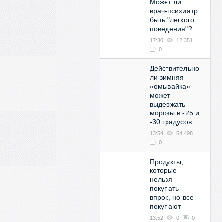
Может ли
врач-психиатр
быть "легкого
поведения"?
17:30
12 351
0
Действительно
ли зимняя
«омывайка»
может
выдержать
морозы в -25 и
-30 градусов
13:54
54 498
0
Продукты,
которые
нельзя
покупать
впрок, но все
покупают
13:52
0
0