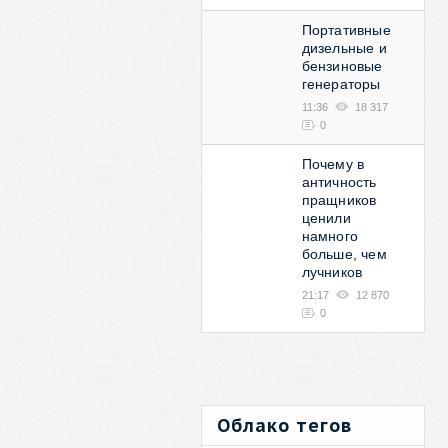
Портативные
дизельные и
бензиновые
генераторы
11:36
18 317
0
Почему в
античность
пращников
ценили
намного
больше, чем
лучников
21:17
12 870
0
Облако тегов