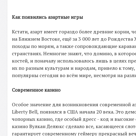
Как появились азартные игры
Кстати, азарт имеет гораздо более древние корни, 
на Ближнем Востоке, ещё за 3 000 лет до Рождества
походы по морям, а также сопровождающие караваны
странствиях. Немногие знают, что домино, в которо
костей, и поначалу использовалось лишь в целях п
их по разным культурам и народам, привело к тому, 
популярны сегодня во всём мире, несмотря на разли
Современное казино
Особое значение для возникновения современной а
Liberty Bell, появился в США начала 20 века. Это д
чопорных казино, где особый дресс - код и высоки
казино Вулкан Делюкс сделало все, касающееся сл
гарантирует современному геймеру прекрасный вече