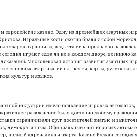
чем европейские казино. Одну из древнейших азартных иг
 Христова. Игральные кости охотно брали с собой морехо
 товаров охранники, ведь эта игра прекрасно развлекал
е сегодня играют едва ли не в каждом дворе, возникло к
редсказаний. Многовековая история развития азартных иг
что основные азартные игры – кости, карты, рулетка и сл
чия культур и языков.
зартной индустрии имело появление игровых автоматов, 
емократичное развлечение было доступно любому граждани
е ставки ограничивали круг посетителей знатью и зажито
отов, демократичным. Официальный сайт игровых автомат
р, полный адреналина и азарта. Казино Вулкан сегодня 