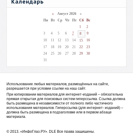
Календарь
«
Август 2026 »
Пн
Вт
Ср
Чт
Пт
Сб
Вс
1
2
3
4
5
6
7
9
8
10
11
12
13
14
16
15
17
18
19
20
21
22
23
24
25
26
27
28
29
30
31
Использование любых материалов, размещённых на сайте,
разрешается при условии ссылки на наш сайт.
При копировании материалов для интернет-изданий – обязательна
прямая открытая для поисковых систем гиперссылка. Ссылка должна
быть размещена в независимости от полного либо частичного
использования материалов. Гиперссылка (для интернет- изданий) –
должна быть размещена в подзаголовке или в первом абзаце
материала.
© 2013, «ИнфоГлаз.РУ».
DLE
Все права защищены.