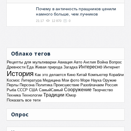
Почему в античность пращников ценили
намного больше, чем лучников
21:17
12 870
0
Облако тегов
Рецепты для мультиварки
Авиация
Авто
Англия
Война
Вопрос
Интересно
Древности
Еда
Живая природа
Загадка
Интернет
История
Как это делается
Кино
Китай
Компьютер
Корабли
Космос
Литература
Медицина
Мои фото
Море
Наука
Оружие
Перлы
Персона
Политика
Происшествие
Разоблачаем
Россия
Сооружение
Рыба
СССР
США
СамыйСамый
Творчество
Традиции
Техника
Технологии
Юмор
Показать все теги
Опрос