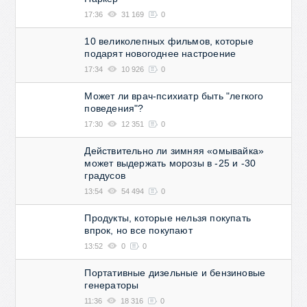
17:36
31 169
0
10 великолепных фильмов, которые
подарят новогоднее настроение
17:34
10 926
0
Может ли врач-психиатр быть "легкого
поведения"?
17:30
12 351
0
Действительно ли зимняя «омывайка»
может выдержать морозы в -25 и -30
градусов
13:54
54 494
0
Продукты, которые нельзя покупать
впрок, но все покупают
13:52
0
0
Портативные дизельные и бензиновые
генераторы
11:36
18 316
0