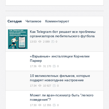
Сегодня
Читаемое
Комментируют
Как Telegram-бот решает все проблемы
организаторов любительского футбола
13:53
2 089
0
«Взрывные» инсталляции Корнелии
Паркер
17:36
31 170
0
10 великолепных фильмов, которые
подарят новогоднее настроение
17:34
10 927
0
Может ли врач-психиатр быть "легкого
поведения"?
17:30
12 355
0