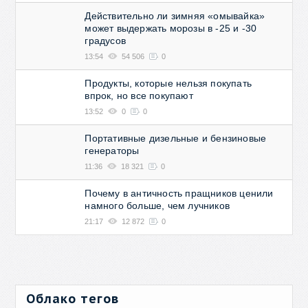
Действительно ли зимняя «омывайка»
может выдержать морозы в -25 и -30
градусов
13:54
54 506
0
Продукты, которые нельзя покупать
впрок, но все покупают
13:52
0
0
Портативные дизельные и бензиновые
генераторы
11:36
18 321
0
Почему в античность пращников ценили
намного больше, чем лучников
21:17
12 872
0
Облако тегов