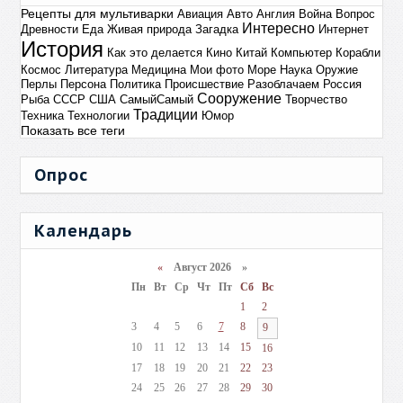
Рецепты для мультиварки
Авиация
Авто
Англия
Война
Вопрос
Интересно
Древности
Еда
Живая природа
Загадка
Интернет
История
Как это делается
Кино
Китай
Компьютер
Корабли
Космос
Литература
Медицина
Мои фото
Море
Наука
Оружие
Перлы
Персона
Политика
Происшествие
Разоблачаем
Россия
Сооружение
Рыба
СССР
США
СамыйСамый
Творчество
Традиции
Техника
Технологии
Юмор
Показать все теги
Опрос
Календарь
«
Август 2026 »
Пн
Вт
Ср
Чт
Пт
Сб
Вс
1
2
3
4
5
6
7
8
9
10
11
12
13
14
15
16
17
18
19
20
21
22
23
24
25
26
27
28
29
30