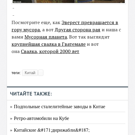
-
-
Посмотрите еще, как
Эверест превращается в
гору мусора
, а вот
Другая сторона рая
и наша с
вами
Мусорная планета
. Вот так выглядит
крупнейшая свалка в Гватемале
и вот
она
Свалка, которой 2000 лет
теги:
Китай
ЧИТАЙТЕ ТАКЖЕ:
» Подпольные сталелитейные заводы в Китае
» Ретро-автомобили на Кубе
» Китайские &#171;дирижабли&#187;