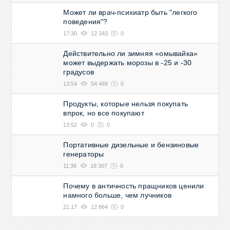
Может ли врач-психиатр быть "легкого
поведения"?
17:30
12 343
0
Действительно ли зимняя «омывайка»
может выдержать морозы в -25 и -30
градусов
13:54
54 469
0
Продукты, которые нельзя покупать
впрок, но все покупают
13:52
0
0
Портативные дизельные и бензиновые
генераторы
11:36
18 307
0
Почему в античность пращников ценили
намного больше, чем лучников
21:17
12 864
0