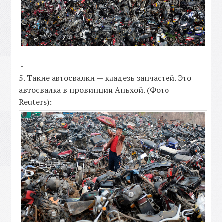
-
-
5. Такие автосвалки — кладезь запчастей. Это
автосвалка в провинции Аньхой. (Фото
Reuters):