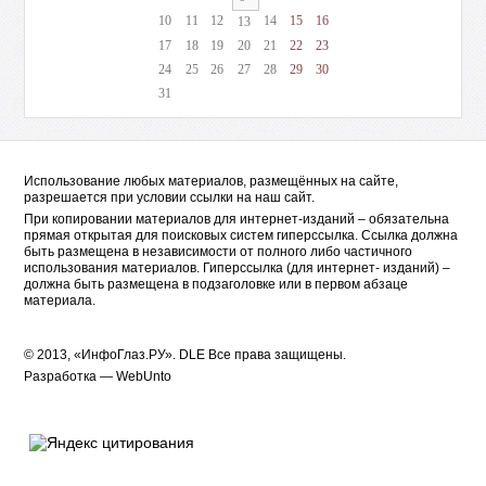
10
11
12
14
15
16
13
17
18
19
20
21
22
23
24
25
26
27
28
29
30
31
Использование любых материалов, размещённых на сайте,
разрешается при условии ссылки на наш сайт.
При копировании материалов для интернет-изданий – обязательна
прямая открытая для поисковых систем гиперссылка. Ссылка должна
быть размещена в независимости от полного либо частичного
использования материалов. Гиперссылка (для интернет- изданий) –
должна быть размещена в подзаголовке или в первом абзаце
материала.
© 2013, «ИнфоГлаз.РУ».
DLE
Все права защищены.
Разработка —
WebUnto