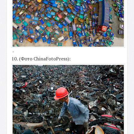
-
10. (Фото ChinaFotoPress):