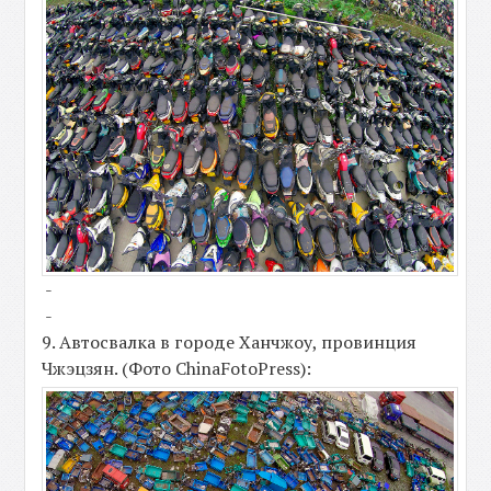
-
-
9. Автосвалка в городе Ханчжоу, провинция
Чжэцзян. (Фото ChinaFotoPress):