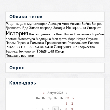
Облако тегов
Рецепты для мультиварки
Авиация
Авто
Англия
Война
Вопрос
Интересно
Древности
Еда
Живая природа
Загадка
Интернет
История
Как это делается
Кино
Китай
Компьютер
Корабли
Космос
Литература
Медицина
Мои фото
Море
Наука
Оружие
Перлы
Персона
Политика
Происшествие
Разоблачаем
Россия
Сооружение
Рыба
СССР
США
СамыйСамый
Творчество
Традиции
Техника
Технологии
Юмор
Показать все теги
Опрос
Календарь
«
Август 2026 »
Пн
Вт
Ср
Чт
Пт
Сб
Вс
1
2
3
4
5
7
8
9
6