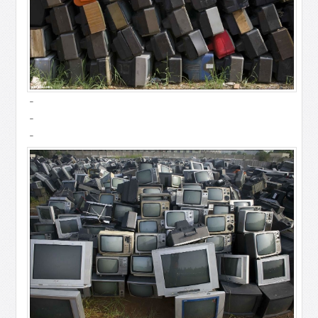
-
-
-