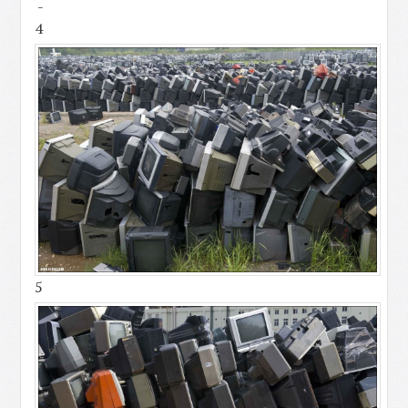
-
4
5