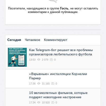
Посетители, находящиеся в группе
Гость
, не могут оставлять
комментарии к данной публикации.
Сегодня
Читаемое
Комментируют
Как Telegram-бот решает все проблемы
организаторов любительского футбола
13:53
2 079
0
«Взрывные» инсталляции Корнелии
Паркер
17:36
31 165
0
10 великолепных фильмов, которые
подарят новогоднее настроение
17:34
10 920
0