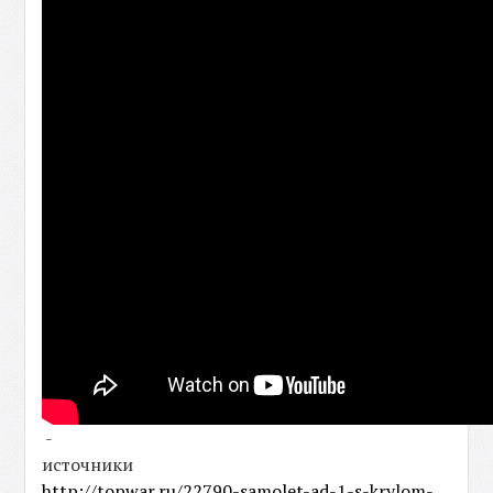
-
источники
http://topwar.ru/22790-samolet-ad-1-s-krylom-