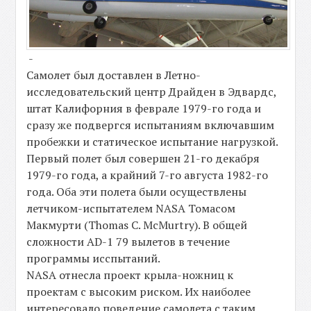
-
Самолет был доставлен в Летно-
исследовательский центр Драйден в Эдвардс,
штат Калифорния в феврале 1979-го года и
сразу же подвергся испытаниям включавшим
пробежки и статическое испытание нагрузкой.
Первый полет был совершен 21-го декабря
1979-го года, а крайний 7-го августа 1982-го
года. Оба эти полета были осуществлены
летчиком-испытателем NASA Томасом
Макмурти (Thomas C. McMurtry). В общей
сложности AD-1 79 вылетов в течение
программы исспытаний.
NASA отнесла проект крыла-ножниц к
проектам с высоким риском. Их наиболее
интересовало поведение самолета с таким